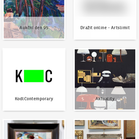
Aukční den 95
Dražit online - Artslimit
KodlContemporary
Aktuality
KodlContemporary
Aktuality
Jak dražit?
Nabídnout dílo