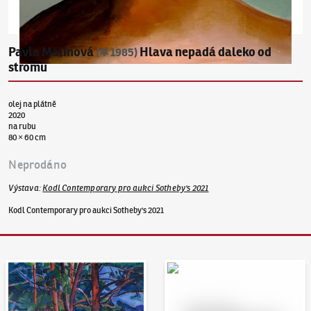
Pavla Malinová
Hlava nepadá daleko od
(✱ 1985)
stromu
olej na plátně
2020
na rubu
80 × 60 cm
Neprodáno
Výstava
:
Kodl Contemporary pro aukci Sotheby's 2021
Kodl Contemporary pro aukci Sotheby's 2021
Aukční den 95
Dražit online - Artslimit