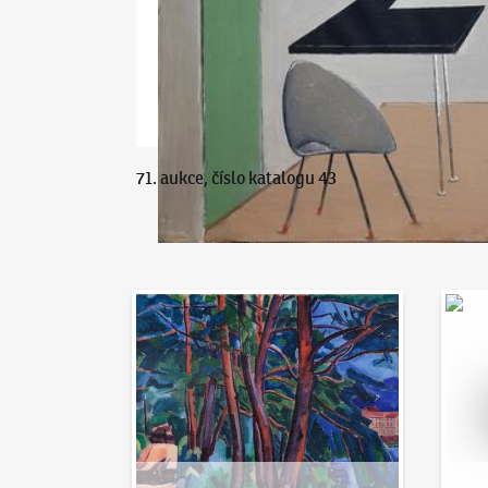
71. aukce, číslo katalogu 43
Aukční den 95
Dražit