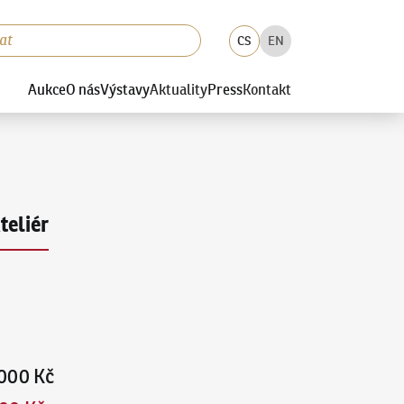
CS
EN
Aukce
O nás
Výstavy
Aktuality
Press
Kontakt
teliér
000 Kč