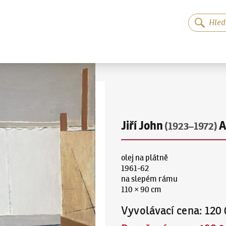
Jiří John
A
(1923–1972)
olej na plátně
1961-62
na slepém rámu
110 × 90 cm
Vyvolávací cena
:
120 