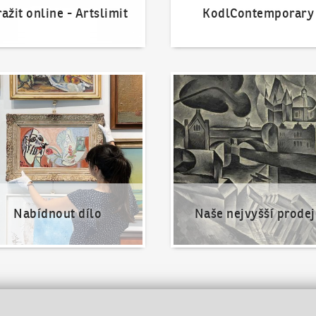
ažit online - Artslimit
KodlContemporary
nout dílo
Naše nejvyšší prodeje
Nabídnout dílo
Naše nejvyšší prodej