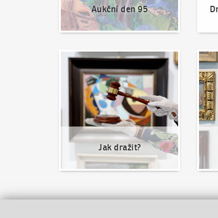
Aukční den 95
Dr
Jak dražit?
Nabíd
Jak dražit?