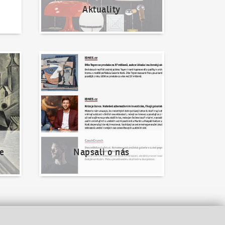
Aktuality
Napsali o nás
e
Napsali o nás