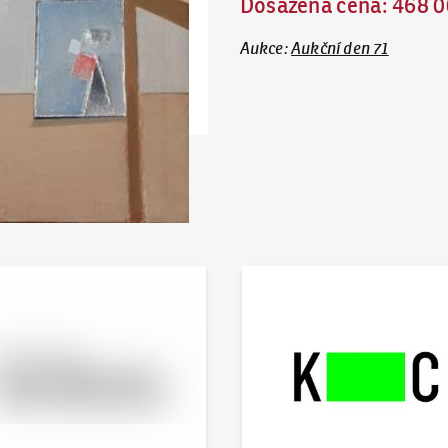
Dosažená cena
:
468 0
Aukce
:
Aukční den 71
 online - Artslimit
KodlContemporary