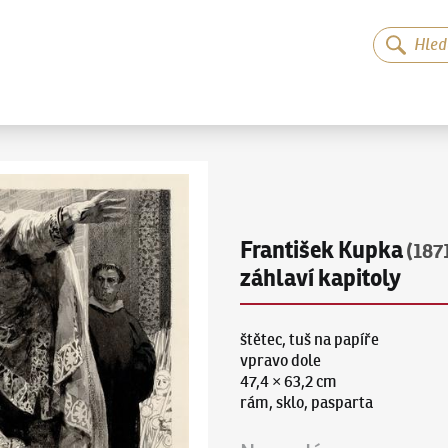
František Kupka
(187
záhlaví kapitoly
štětec, tuš na papíře
vpravo dole
47,4 × 63,2 cm
rám, sklo, pasparta