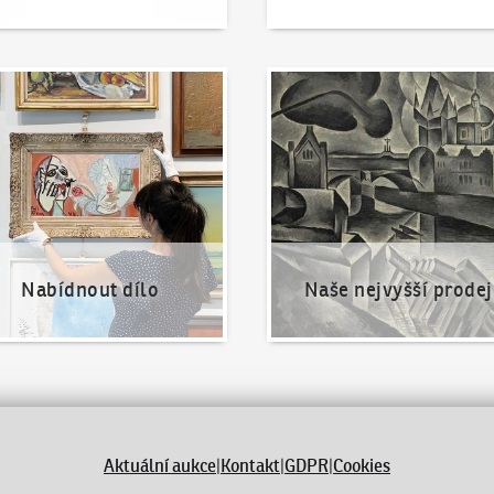
nout dílo
Naše nejvyšší prodeje
Nabídnout dílo
Naše nejvyšší prodej
Aktuální aukce
|
Kontakt
|
GDPR
|
Cookies