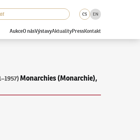
CS
EN
Aukce
O nás
Výstavy
Aktuality
Press
Kontakt
Monarchies (Monarchie),
1–1957)