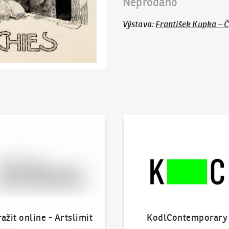
Neprodáno
Výstava
:
František Kupka – 
 online - Artslimit
KodlContemporary
ažit online - Artslimit
KodlContemporary