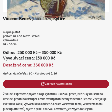
Vincenc Beneš
Kytice
(1883–1979)
olej na plátně
přelom 20. a 30. let 20. století
vpravo dole
74 × 60 cm
Odhad
:
250 000 Kč
–
350 000 Kč
Vyvolávací cena
:
150 000 Kč
Dosažená cena
:
360 000 Kč
Aukce
:
Aukční den 90
/
Katalogové
č.
30
Zobrazit na Artslimitu
Živelné, expresivně pojaté dílo je výbornou ukázkou práce jisté ruky zkušeného
umělce, předního zástupce české avantgardní scény Vincence Beneše. Zachycuje
květinové zátiší, výtvarníkovo oblíbené a často variované téma, ve kterém mohl
plně uplatnit svůj zájem o práci s barvou a světlem, jenž vycházel z jeho