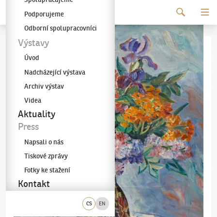
Pokračovat k obsahu
Podporujeme
Galerie KODL
Odborní spolupracovníci
Výstavy
Úvod
Nadcházející výstava
Archiv výstav
Videa
Aktuality
Press
Napsali o nás
Tiskové zprávy
Fotky ke stažení
Kontakt
CS
EN