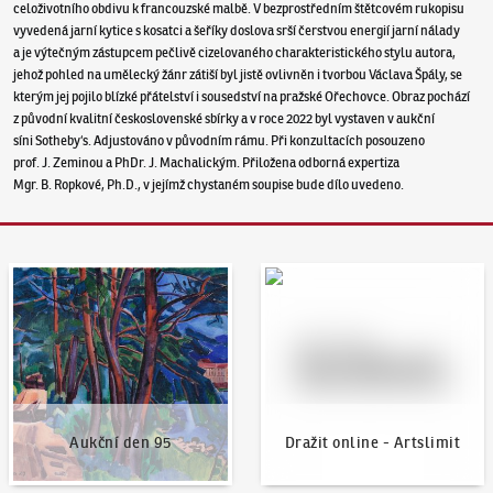
celoživotního obdivu k francouzské malbě. V bezprostředním štětcovém rukopisu
vyvedená jarní kytice s kosatci a šeříky doslova srší čerstvou energií jarní nálady
a je výtečným zástupcem pečlivě cizelovaného charakteristického stylu autora,
jehož pohled na umělecký žánr zátiší byl jistě ovlivněn i tvorbou Václava Špály, se
kterým jej pojilo blízké přátelství i sousedství na pražské Ořechovce. Obraz pochází
z původní kvalitní československé sbírky a v roce 2022 byl vystaven v aukční
síni Sotheby‘s. Adjustováno v původním rámu. Při konzultacích posouzeno
prof. J. Zeminou a PhDr. J. Machalickým. Přiložena odborná expertiza
Mgr. B. Ropkové, Ph.D., v jejímž chystaném soupise bude dílo uvedeno.
Aukční den 95
Dražit online - Artslimit
Aukční den 95
Dražit online - Artslimit