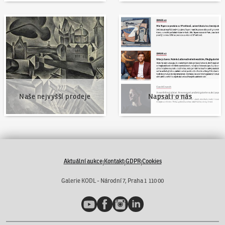
Naše nejvyšší prodeje
Napsali o nás
Naše nejvyšší prodeje
Napsali o nás
Aktuální aukce
Kontakt
GDPR
Cookies
|
|
|
Galerie KODL - Národní 7, Praha 1 110 00
YouTube
Facebook
Instagram
LinkedIn