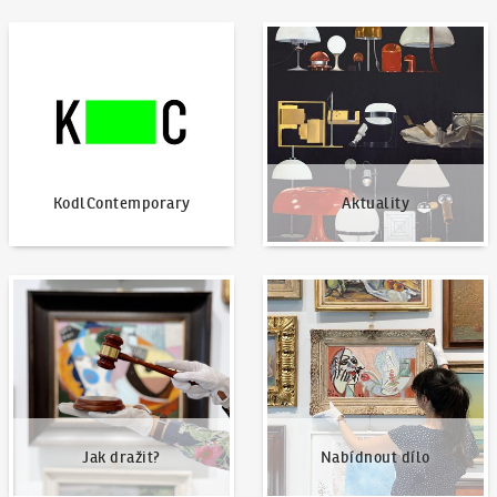
KodlContemporary
Aktuality
KodlContemporary
Aktuality
Jak dražit?
Nabídnout dílo
Jak dražit?
Nabídnout dílo