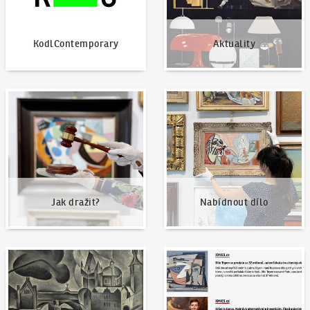
KodlContemporary
Aktuality
Jak dražit?
Nabídnout dílo
Jak dražit?
Nabídnout dílo
Naše nejvyšší prodeje
Napsali o nás