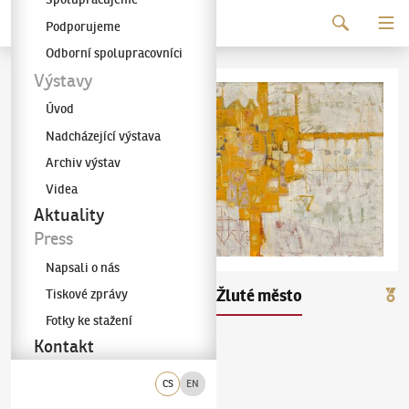
Pokračovat k obsahu
Podporujeme
Galerie KODL
Odborní spolupracovníci
Výstavy
Úvod
Nadcházející výstava
Archiv výstav
Videa
Aktuality
Press
Napsali o nás
Richard Fremund
Žluté město
Tiskové zprávy
(1928–1969)
Fotky ke stažení
Kontakt
olej na plátně
30. 12. 1959
vpravo dole
CS
EN
65 × 131 cm