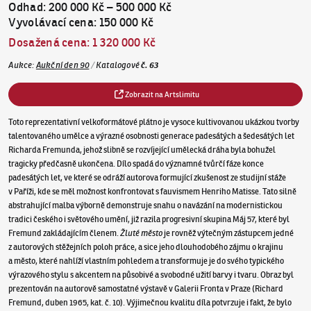
Odhad
:
200 000 Kč
–
500 000 Kč
Vyvolávací cena
:
150 000 Kč
Dosažená cena
:
1 320 000 Kč
Aukce
:
Aukční den 90
/
Katalogové
č.
63
Zobrazit na Artslimitu
Toto reprezentativní velkoformátové plátno je vysoce kultivovanou ukázkou tvorby
talentovaného umělce a výrazné osobnosti generace padesátých a šedesátých let
Richarda Fremunda, jehož slibně se rozvíjející umělecká dráha byla bohužel
tragicky předčasně ukončena. Dílo spadá do významné tvůrčí fáze konce
padesátých let, ve které se odráží autorova formující zkušenost ze studijní stáže
v Paříži, kde se měl možnost konfrontovat s fauvismem Henriho Matisse. Tato silně
abstrahující malba výborně demonstruje snahu o navázání na modernistickou
tradici českého i světového umění, již razila progresivní skupina Máj 57, které byl
Fremund zakládajícím členem.
Žluté město
je rovněž výtečným zástupcem jedné
z autorových stěžejních poloh práce, a sice jeho dlouhodobého zájmu o krajinu
a město, které nahlíží vlastním pohledem a transformuje je do svého typického
výrazového stylu s akcentem na působivé a svobodné užití barvy i tvaru. Obraz byl
prezentován na autorově samostatné výstavě v Galerii Fronta v Praze (Richard
Fremund, duben 1965, kat. č. 10). Výjimečnou kvalitu díla potvrzuje i fakt, že bylo