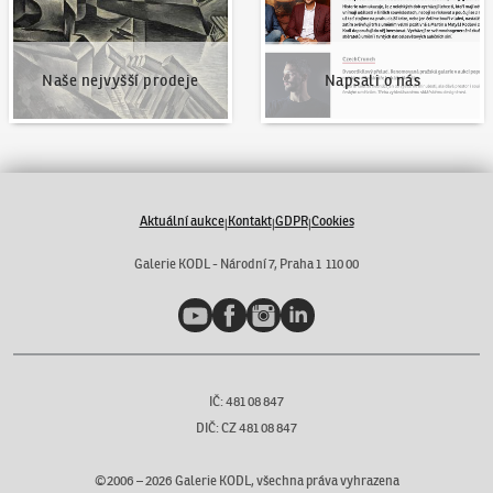
Naše nejvyšší prodeje
Napsali o nás
Aktuální aukce
Kontakt
GDPR
Cookies
|
|
|
Galerie KODL - Národní 7, Praha 1 110 00
YouTube
Facebook
Instagram
LinkedIn
IČ: 481 08 847
DIČ: CZ 481 08 847
©2006 –
2026
Galerie KODL, všechna práva vyhrazena