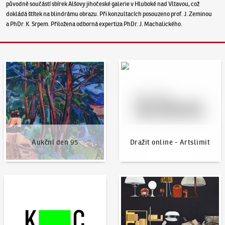
původně součástí sbírek Alšovy jihočeské galerie v Hluboké nad Vltavou, což
dokládá štítek na blindrámu obrazu. Při konzultacích posouzeno prof. J. Zeminou
a PhDr. K. Srpem. Přiložena odborná expertiza PhDr. J. Machalického.
Aukční den 95
Dražit online - Artslimit
Aukční den 95
Dražit online - Artslimit
KodlContemporary
Aktuality