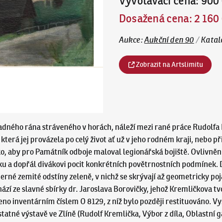
Vyvolávací cena
:
900
Dosažená cena
:
2 160
Aukce
:
Aukční den 90
/
Katal
Zobrazit na Artslimitu
ladného rána stráveného v horách, náleží mezi rané práce Rudolfa K
terá jej provázela po celý život ať už v jeho rodném kraji, nebo př
 aby pro Památník odboje maloval legionářská bojiště. Ovlivněn 
u a dopřál divákovi pocit konkrétních povětrnostních podmínek. 
rné zemité odstíny zeleně, v nichž se skrývají až geometricky po
ází ze slavné sbírky dr. Jaroslava Borovičky, jehož Kremličkova tv
čeno inventárním číslem O 8129, z níž bylo později restituováno.
tné výstavě ve Zlíně (Rudolf Kremlička, Výbor z díla, Oblastní g