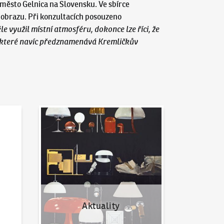
é město Gelnica na Slovensku. Ve sbírce
u obrazu. Při konzultacích posouzeno
e využil místní atmosféru, dokonce lze říci, že
t, které navíc předznamenává Kremličkův
Aktuality
Aktuality