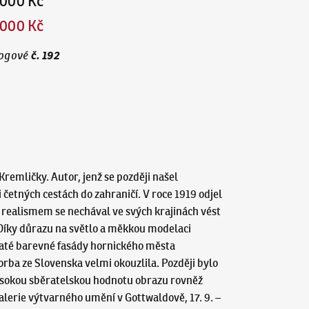
 000 Kč
 000 Kč
č.
192
ogové
remličky. Autor, jenž se později našel
i četných cestách do zahraničí. V roce 1919 odjel
realismem se nechával ve svých krajinách vést
Díky důrazu na světlo a měkkou modelaci
jaté barevné fasády hornického města
orba ze Slovenska velmi okouzlila. Později bylo
 Vysokou sběratelskou hodnotu obrazu rovněž
alerie výtvarného umění v Gottwaldově, 17. 9. –