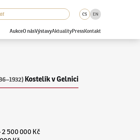
CS
EN
Aukce
O nás
Výstavy
Aktuality
Press
Kontakt
Kostelík v Gelnici
86–1932)
–
2 500 000 Kč