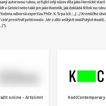
 psaný autorovou rukou, určující celý název díla jako Hornické star
ík v Gelnici
nebo také jen jako Kostelík, jak dokládá štítek na rub
řiložena odborná expertiza PhDr. K. Srpa (cit.:
„[…] Kremlička skvěl
 celé prostředí pohlcovalo. Jde o dílo velkých malířských kvali
…]“
).
 online - Artslimit
KodlContemporary
ažit online - Artslimit
KodlContemporary