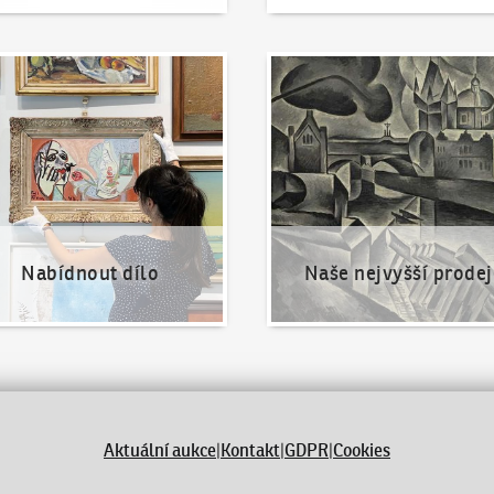
nout dílo
Naše nejvyšší prodeje
Nabídnout dílo
Naše nejvyšší prodej
Aktuální aukce
|
Kontakt
|
GDPR
|
Cookies