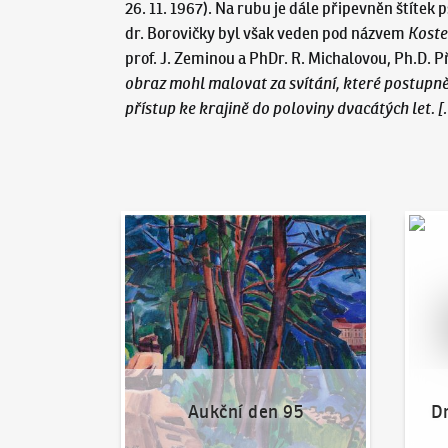
26. 11. 1967). Na rubu je dále připevněn štítek
dr. Borovičky byl však veden pod názvem
Kostel
prof. J. Zeminou a PhDr. R. Michalovou, Ph.D. P
obraz mohl malovat za svítání, které postupně
přístup ke krajině do poloviny dvacátých let. [
Aukční den 95
Dražit
Aukční den 95
Dr