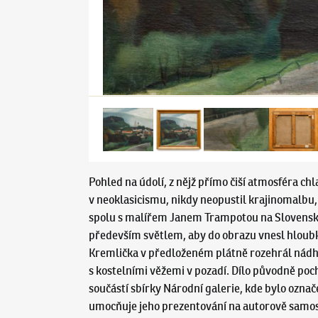
Pohled na údolí, z nějž přímo čiší atmosféra ch
v neoklasicismu, nikdy neopustil krajinomalbu, k
spolu s malířem Janem Trampotou na Slovensko,
především světlem, aby do obrazu vnesl hloubk
Kremlička v předloženém plátně rozehrál nádhe
s kostelními věžemi v pozadí. Dílo původně poch
součástí sbírky Národní galerie, kde bylo ozna
umocňuje jeho prezentování na autorově samosta