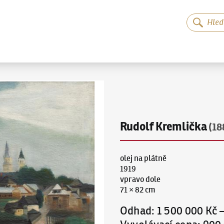
Rudolf Kremlička
(18
olej na plátně
1919
vpravo dole
71 × 82 cm
Odhad
:
1 500 000 Kč