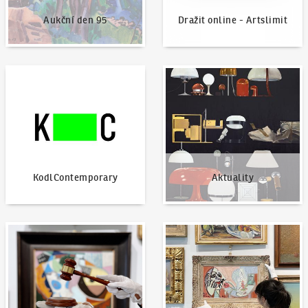
Aukční den 95
Dražit online - Artslimit
KodlContemporary
Aktuality
KodlContemporary
Aktuality
Jak dražit?
Nabídnout dílo