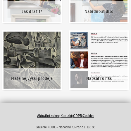
Jak dražit?
Nabídnout dílo
Naše nejvyšší prodeje
Napsali o nás
Naše nejvyšší prodeje
Napsali o nás
Aktuální aukce
Kontakt
GDPR
Cookies
|
|
|
Galerie KODL - Národní 7, Praha 1 110 00