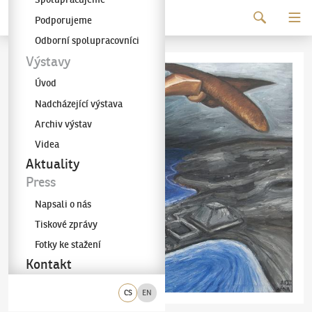
Pokračovat k obsahu
Podporujeme
Galerie KODL
Odborní spolupracovníci
Výstavy
Úvod
Nadcházející výstava
Archiv výstav
Videa
Aktuality
Press
Napsali o nás
Tiskové zprávy
Fotky ke stažení
Kontakt
CS
EN