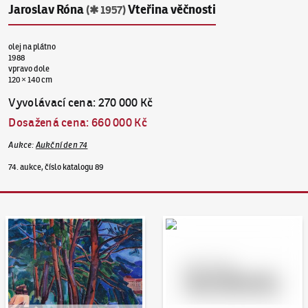
Jaroslav Róna
Vteřina věčnosti
(✱ 1957)
olej na plátno
1988
vpravo dole
120 × 140 cm
Vyvolávací cena
:
270 000 Kč
Dosažená cena
:
660 000 Kč
Aukce
:
Aukční den 74
74. aukce, číslo katalogu 89
Aukční den 95
Dražit online - Artslimit