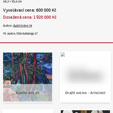
46,3 × 35,4 cm
Vyvolávací cena
:
600 000 Kč
Dosažená cena
:
1 920 000 Kč
Aukce
:
Aukční den 74
74. aukce, číslo katalogu 17
Aukční den 95
Dražit online - Artslimit
Aukční den 95
Dražit online - Artslimit
KodlContemporary
Aktuality