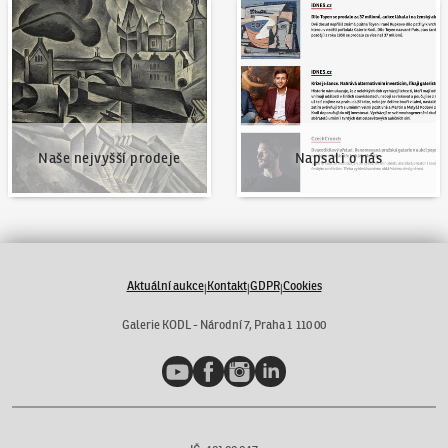
Naše nejvyšší prodeje
Napsali o nás
Naše nejvyšší prodeje
Napsali o nás
Aktuální aukce
Kontakt
GDPR
Cookies
|
|
|
Galerie KODL - Národní 7, Praha 1 110 00
YouTube
Facebook
Instagram
LinkedIn