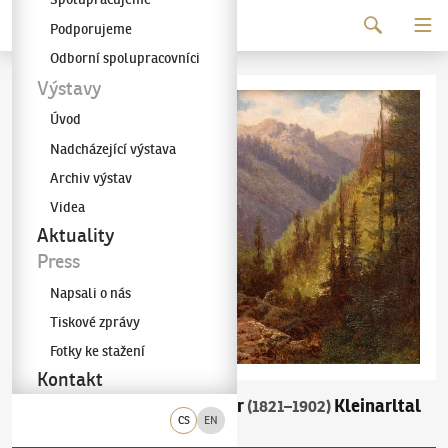
Pokračovat k obsahu
Podporujeme
Galerie KODL
Odborní spolupracovníci
Výstavy
Úvod
Nadcházející výstava
Archiv výstav
Videa
Aktuality
Press
Napsali o nás
Tiskové zprávy
Fotky ke stažení
Kontakt
Charlotte Piepenhagen-Mohr
Kleinarltal
(1821–1902)
CS
EN
u Salcburku