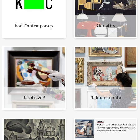
KodlContemporary
Aktuality
Jak dražit?
Nabídnout dílo
Jak dražit?
Nabídnout dílo
Naše nejvyšší prodeje
Napsali o nás