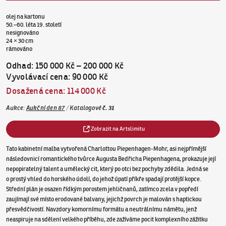
olej na kartonu
50.–60. léta 19. století
nesignováno
24 × 30 cm
rámováno
Odhad
:
150 000 Kč
–
200 000 Kč
Vyvolávací cena
:
90 000 Kč
Dosažená cena
:
114 000 Kč
Aukce
:
Aukční den 87
/
Katalogové
č.
31
Zobrazit na Artslimitu
Tato kabinetní malba vytvořená Charlottou Piepenhagen-Mohr, asi nejpřímější
následovnicí romantického tvůrce Augusta Bedřicha Piepenhagena, prokazuje její
nepopiratelný talent a umělecký cit, který po otci bez pochyby zdědila. Jedná se
o prostý vhled do horského údolí, do jehož úpatí příkře spadají protější kopce.
Střední plán je osazen řídkým porostem jehličnanů, zatímco zcela v popředí
zaujímají své místo erodované balvany, jejichž povrch je malován s haptickou
přesvědčivostí. Navzdory komornímu formátu a neutrálnímu námětu, jenž
neaspiruje na sdělení velkého příběhu, zde zažíváme pocit komplexního zážitku