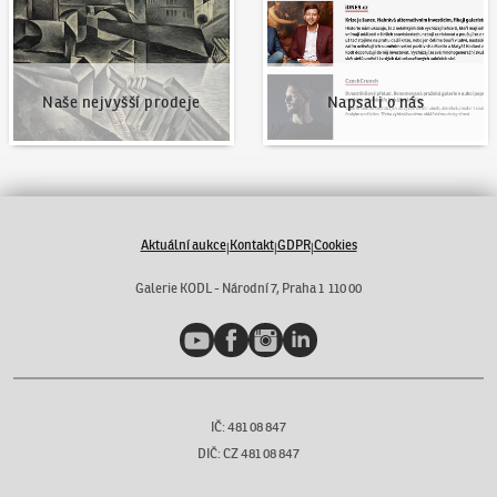
Naše nejvyšší prodeje
Napsali o nás
Aktuální aukce
Kontakt
GDPR
Cookies
|
|
|
Galerie KODL - Národní 7, Praha 1 110 00
YouTube
Facebook
Instagram
LinkedIn
IČ: 481 08 847
DIČ: CZ 481 08 847