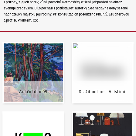
z přírody, z jejích barev, vůní, povrchů a atmosféry ztišení, jež pohled na obraz
evokuje především. Dílo pochází z pozůstalosti autorky a do nedávné doby se také
nacházelo v majetku její rodiny. Při konzultacích posouzeno PhDr. Š. Leubnerovou
a prof. R. Prahlem, CSc.
Aukční den 95
Dražit online - Artslimit
Aukční den 95
Dražit online - Artslimit
KodlContemporary
Aktuality