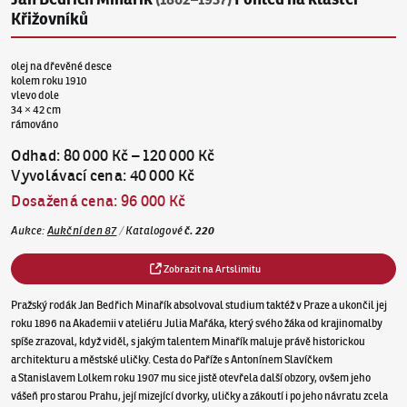
Křižovníků
olej na dřevěné desce
kolem roku 1910
vlevo dole
34 × 42 cm
rámováno
Odhad
:
80 000 Kč
–
120 000 Kč
Vyvolávací cena
:
40 000 Kč
Dosažená cena
:
96 000 Kč
Aukce
:
Aukční den 87
/
Katalogové
č.
220
Zobrazit na Artslimitu
Pražský rodák Jan Bedřich Minařík absolvoval studium taktéž v Praze a ukončil jej
roku 1896 na Akademii v ateliéru Julia Mařáka, který svého žáka od krajinomalby
spíše zrazoval, když viděl, s jakým talentem Minařík maluje právě historickou
architekturu a městské uličky. Cesta do Paříže s Antonínem Slavíčkem
a Stanislavem Lolkem roku 1907 mu sice jistě otevřela další obzory, ovšem jeho
vášeň pro starou Prahu, její mizející dvorky, uličky a zákoutí i po jeho návratu zcela