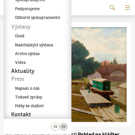
Pokračovat k obsahu
Podporujeme
Galerie KODL
Odborní spolupracovníci
Výstavy
Úvod
Nadcházející výstava
Archiv výstav
Videa
Aktuality
Press
Napsali o nás
Tiskové zprávy
Fotky ke stažení
Kontakt
CS
EN
Jan Bedřich Minařík
Pohled na klášter
(1862–1937)