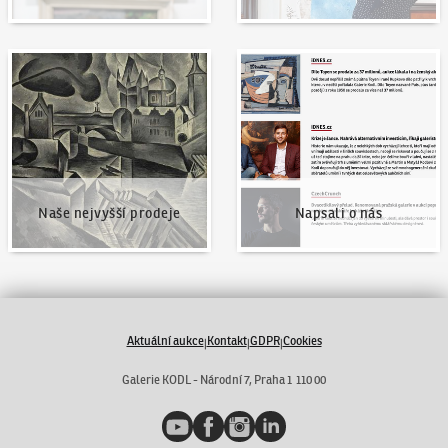
Naše nejvyšší prodeje
Napsali o nás
Naše nejvyšší prodeje
Napsali o nás
Aktuální aukce
Kontakt
GDPR
Cookies
|
|
|
Galerie KODL - Národní 7, Praha 1 110 00
YouTube
Facebook
Instagram
LinkedIn