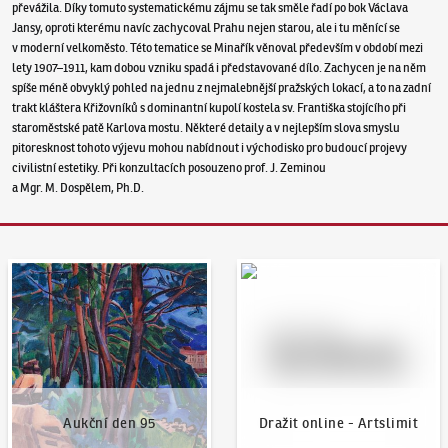
převážila. Díky tomuto systematickému zájmu se tak směle řadí po bok Václava
Jansy, oproti kterému navíc zachycoval Prahu nejen starou, ale i tu měnící se
v moderní velkoměsto. Této tematice se Minařík věnoval především v období mezi
lety 1907–1911, kam dobou vzniku spadá i představované dílo. Zachycen je na něm
spíše méně obvyklý pohled na jednu z nejmalebnější pražských lokací, a to na zadní
trakt kláštera Křižovníků s dominantní kupolí kostela sv. Františka stojícího při
staroměstské patě Karlova mostu. Některé detaily a v nejlepším slova smyslu
pitoresknost tohoto výjevu mohou nabídnout i východisko pro budoucí projevy
civilistní estetiky. Při konzultacích posouzeno prof. J. Zeminou
a Mgr. M. Dospělem, Ph.D.
Aukční den 95
Dražit online - Artslimit
Aukční den 95
Dražit online - Artslimit