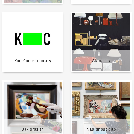
KodlContemporary
Aktuality
KodlContemporary
Aktuality
Jak dražit?
Nabídnout dílo
Jak dražit?
Nabídnout dílo