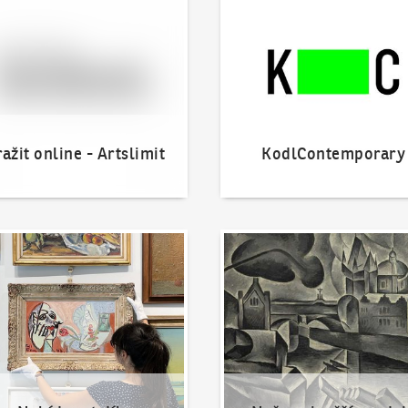
ažit online - Artslimit
KodlContemporary
nout dílo
Naše nejvyšší prodeje