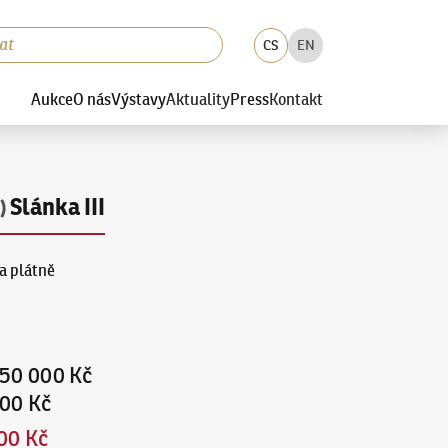
CS
EN
Aukce
O nás
Výstavy
Aktuality
Press
Kontakt
Slánka III
)
a plátně
50 000 Kč
00 Kč
00 Kč