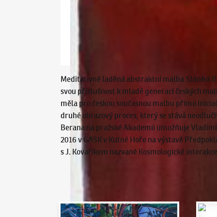
Meditativně laděná abstraktní malba
Slánka II
svou příslušnost k mladé generaci českých malí
měla pro českou současnou malbu přímo iniciač
druhé obrazový proces, který se stává neodluči
Berana na pražské Akademii umožňuje Vladimíru 
2016 v GASK v Kutné Hoře na výstavě Předpokla
s J. Kovaříkem nazvané Kosmologické interakce
Aukční den 95
Dražit