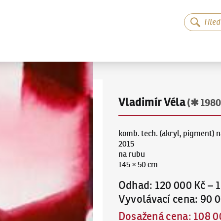
Vladimír Véla
(✱ 1980
komb. tech. (akryl, pigment) n
2015
na rubu
145 × 50 cm
Odhad
:
120 000 Kč
–
1
Vyvolávací cena
:
90 0
Dosažená cena
:
108 0