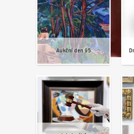
Aukční den 95
Dr
Jak dražit?
Nabíd