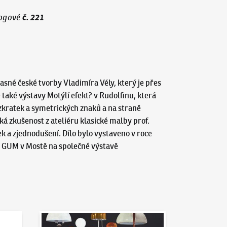
č.
221
ogové
sné české tvorby Vladimíra Vély, který je přes
aké výstavy Motýlí efekt? v Rudolfinu, která
zkratek a symetrických znaků a na straně
á zkušenost z ateliéru klasické malby prof.
 a zjednodušení. Dílo bylo vystaveno v roce
 v GUM v Mostě na společné výstavě
Aktuality