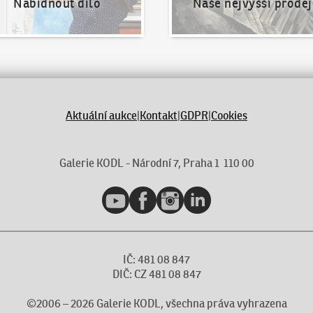
Nabídnout dílo
Naše nejvyšší prodej
Aktuální aukce
|
Kontakt
|
GDPR
|
Cookies
Galerie KODL - Národní 7, Praha 1 110 00
YouTube
Facebook
Instagram
LinkedIn
IČ: 481 08 847
DIČ: CZ 481 08 847
©2006 –
2026
Galerie KODL, všechna práva vyhrazena