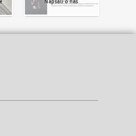
e
Napsali o nás