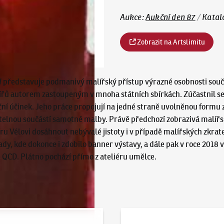
Aukce
:
Aukční den 87
/
Katal
Zobrazit na Artslimitu
I
představuje podmanivý malířský přístup výrazné osobnosti souča
řů autorem zastoupeným v mnoha státních sbírkách. Zúčastnil se t
ní účinek. Jeho práce propojují na jedné straně uvolněnou formu 
telnou součástí samotné malby. Právě předchozí zobrazivá malířsk
Vélovi dosáhnout nebývalé jistoty i v případě malířských zkratek
dy, kde dokonce i zdobilo banner výstavy, a dále pak v roce 2018
 QCD. Plátno pochází přímo z ateliéru umělce.
 online - Artslimit
KodlContemporary