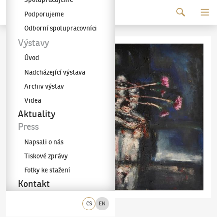
Pokračovat k obsahu
Podporujeme
Galerie KODL
Odborní spolupracovníci
Výstavy
Úvod
Nadcházející výstava
Archiv výstav
Videa
Aktuality
Press
Napsali o nás
Tiskové zprávy
Fotky ke stažení
Kontakt
CS
EN
Josef Jíra
Milenci
(1929–2005)