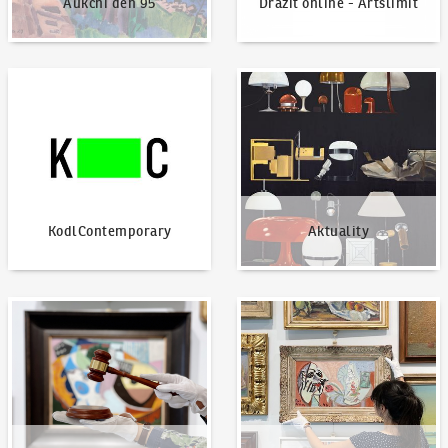
Aukční den 95
Dražit online - Artslimit
KodlContemporary
Aktuality
KodlContemporary
Aktuality
Jak dražit?
Nabídnout dílo