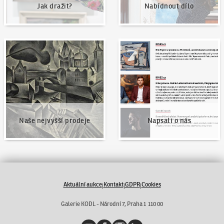
Jak dražit?
Nabídnout dílo
Naše nejvyšší prodeje
Napsali o nás
Naše nejvyšší prodeje
Napsali o nás
Aktuální aukce
Kontakt
GDPR
Cookies
|
|
|
Galerie KODL - Národní 7, Praha 1 110 00