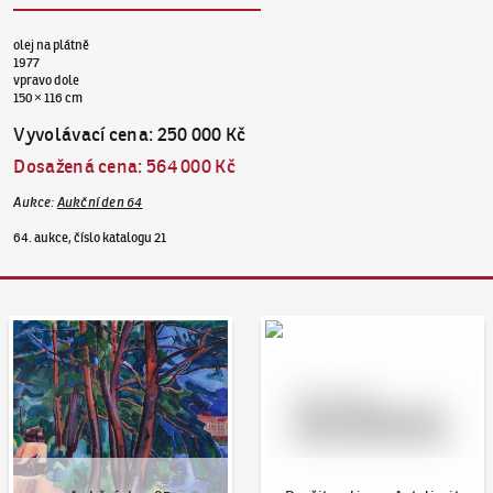
olej na plátně
1977
vpravo dole
150 × 116 cm
Vyvolávací cena
:
250 000 Kč
Dosažená cena
:
564 000 Kč
Aukce
:
Aukční den 64
64. aukce, číslo katalogu 21
Aukční den 95
Dražit online - Artslimit