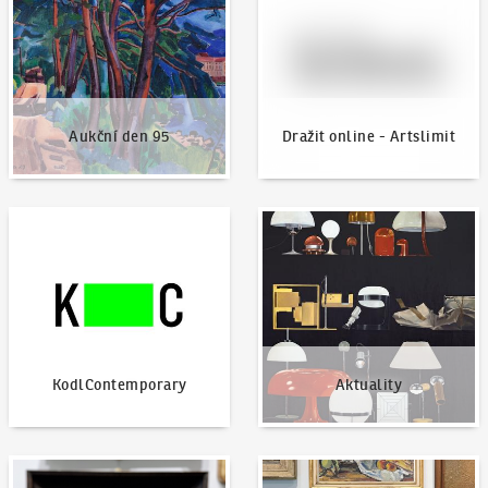
Aukční den 95
Dražit online - Artslimit
KodlContemporary
Aktuality
KodlContemporary
Aktuality
Jak dražit?
Nabídnout dílo