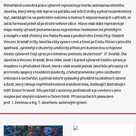
Mimořádně uvolněná práce výborně reprezentuje tvorbu sedmadvacetiletého
Janečka, který tehdy stál teprve na počátku své tvůrčí dráhy a jehož nezaměnitelný
styl, zakládající se na poetickém realismu a motivech odpozorovaných v přírodě, se
začal formovat právě až po druhé světové válce.
Hlava
však stále reprezentuje
etapu malby výrazně poznamenanou expresivitou i kubismem let předešlých
a nezapře v sobě zřetelný vliv Pabla Picassa a poválečného Emila Filly. Ostatně
Vincenc Kramář si Oty Janečka vždy vysoce cenil a hned po Emilu Fillovi v jeho díle
spatřoval
„ojedinělý a skutečný umělecký přínos pro kubistickou schopnost
hledat výtvarně čistý výraz pro hmotnou podstatu skutečnosti“.
(F. Dvořák: Ota
Janeček a Vincenc Kramář, Brno 1984, nestr.) A právě výtvarně čistého výrazu je
dosaženo i v předložené
Hlavě
, která v sobě snoubí jednak Janečkův přirozený cit
pro hmotu spojený s hledáním plasticity, z čehož pramenila i jeho celoživotní
inklinace k sochařství, a jednak kolorit vystavěný převážně na odstínech zelené
a žluté, který rámuje nepřehlédnutelná oranžová linka, dodávající abstrahující
tváři živoucí hravost. Dílo pochází z autorovy pozůstalosti a je uvedeno v jeho
soupise pod stejným názvem a číslem 9909. Při konzultacích posouzeno
prof. J. Zeminou a Ing. T. Janečkem, autorovým synem.
Aukční den 95
Dražit online - Artslimit