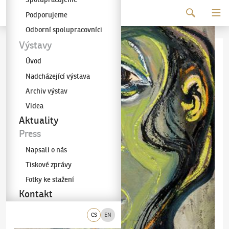
Pokračovat k obsahu
Podporujeme
Galerie KODL
Odborní spolupracovníci
Výstavy
Úvod
Nadcházející výstava
Archiv výstav
Videa
Aktuality
Press
Napsali o nás
Tiskové zprávy
Fotky ke stažení
Kontakt
CS
EN