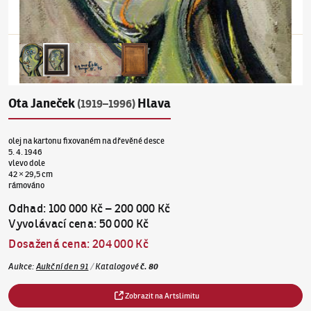
Ota Janeček
Hlava
(1919–1996)
olej na kartonu fixovaném na dřevěné desce
5. 4. 1946
vlevo dole
42 × 29,5 cm
rámováno
Odhad
:
100 000 Kč
–
200 000 Kč
Vyvolávací cena
:
50 000 Kč
Dosažená cena
:
204 000 Kč
Aukce
:
Aukční den 91
/
Katalogové
č.
80
Zobrazit na Artslimitu