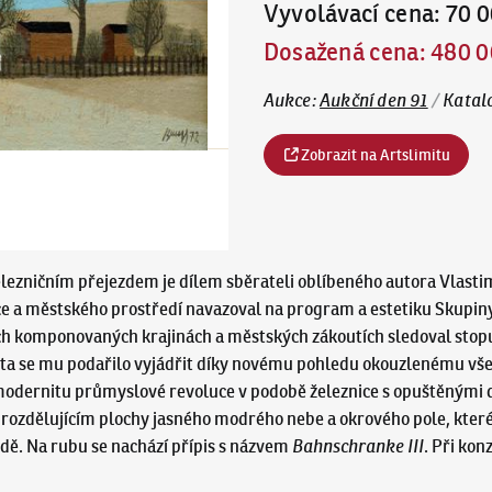
Vyvolávací cena
:
70 0
Dosažená cena
:
480 0
Aukce
:
Aukční den 91
/
Katal
Zobrazit na Artslimitu
lezničním přejezdem je dílem sběrateli oblíbeného autora Vlastim
ace a městského prostředí navazoval na program a estetiku Skupiny
ých komponovaných krajinách a městských zákoutích sledoval stopu
sta se mu podařilo vyjádřit díky novému pohledu okouzlenému vše
bě modernitu průmyslové revoluce v podobě železnice s opuštěný
rozdělujícím plochy jasného modrého nebe a okrového pole, které 
rodě. Na rubu se nachází přípis s názvem
Bahnschranke III
. Při kon