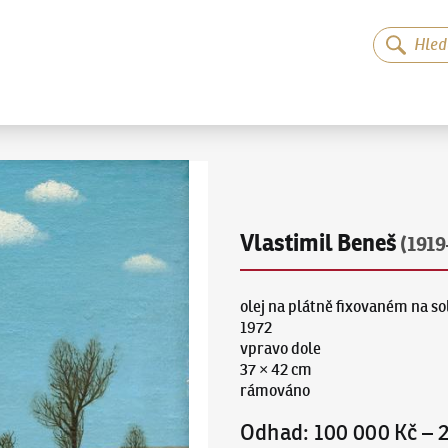
Vlastimil Beneš
(1919
olej na plátně fixovaném na so
1972
vpravo dole
37 × 42 cm
rámováno
Odhad
:
100 000 Kč
–