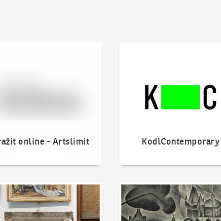
 online - Artslimit
KodlContemporary
ažit online - Artslimit
KodlContemporary
nout dílo
Naše nejvyšší prodeje