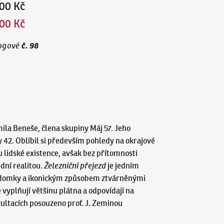
00 Kč
00 Kč
č.
98
ogové
ila Beneše, člena skupiny Máj 57. Jeho
 42. Oblíbil si především pohledy na okrajové
 lidské existence, avšak bez přítomnosti
dní realitou.
Železniční přejezd
je jedním
mi domky a ikonickým způsobem ztvárněnými
vyplňují většinu plátna a odpovídají na
zultacích posouzeno prof. J. Zeminou