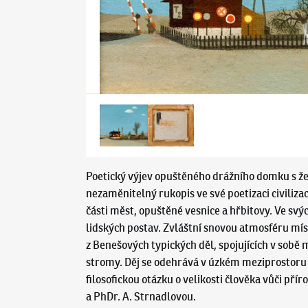
Poetický výjev opuštěného drážního domku s že
nezaměnitelný rukopis ve své poetizaci civiliz
části měst, opuštěné vesnice a hřbitovy. Ve sv
lidských postav. Zvláštní snovou atmosféru mí
z Benešových typických děl, spojujících v so
stromy. Děj se odehrává v úzkém meziprostoru 
filosofickou otázku o velikosti člověka vůči pří
a PhDr. A. Strnadlovou.