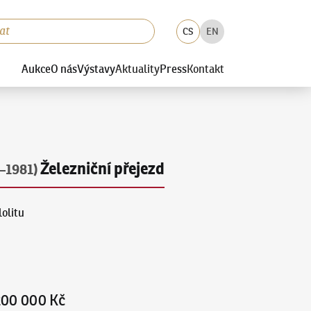
CS
EN
Aukce
O nás
Výstavy
Aktuality
Press
Kontakt
Železniční přejezd
–1981)
lolitu
200 000 Kč