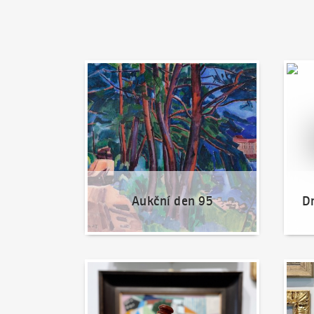
Aukční den 95
Dražit
Aukční den 95
Dr
Jak dražit?
Nabíd