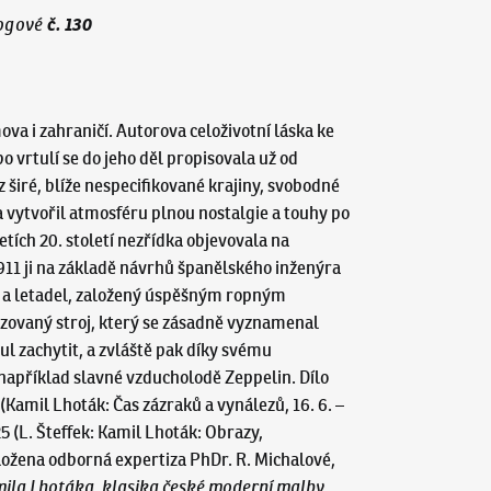
č.
130
ogové
va i zahraničí. Autorova celoživotní láska ke
 vrtulí se do jeho děl propisovala už od
z širé, blíže nespecifikované krajiny, svobodné
 a vytvořil atmosféru plnou nostalgie a touhy po
etích 20. století nezřídka objevovala na
1911 ji na základě návrhů španělského inženýra
 a letadel, založený úspěšným ropným
zovaný stroj, který se zásadně vyznamenal
l zachytit, a zvláště pak díky svému
ž například slavné vzducholodě Zeppelin. Dílo
amil Lhoták: Čas zázraků a vynálezů, 16. 6. –
 (L. Šteffek: Kamil Lhoták: Obrazy,
iložena odborná expertiza PhDr. R. Michalové,
amila Lhotáka, klasika české moderní malby