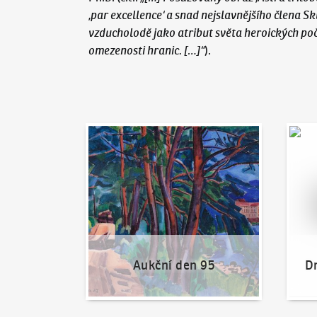
‚par excellence‘ a snad nejslavnějšího člena 
vzducholodě jako atribut světa heroických poč
omezenosti hranic. […]“
).
Aukční den 95
Dražit
Aukční den 95
Dr