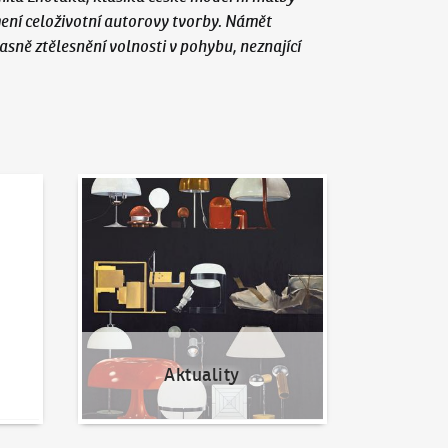
mení celoživotní autorovy tvorby. Námět
sně ztělesnění volnosti v pohybu, neznající
Aktuality
Aktuality