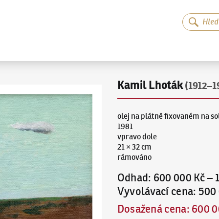
Kamil Lhoták
(1912–1
olej na plátně fixovaném na so
1981
vpravo dole
21 × 32 cm
rámováno
Odhad
:
600 000 Kč
–
Vyvolávací cena
:
500
Dosažená cena
:
600 0