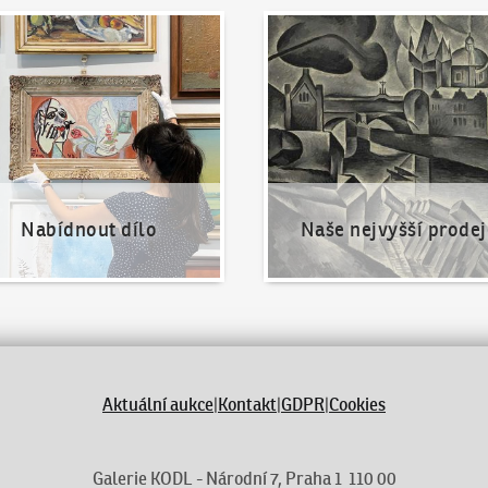
nout dílo
Naše nejvyšší prodeje
Nabídnout dílo
Naše nejvyšší prodej
Aktuální aukce
|
Kontakt
|
GDPR
|
Cookies
Galerie KODL - Národní 7, Praha 1 110 00