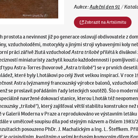
Aukce
:
Aukční den 91
/
Katal
Zobrazit na Artslimitu
 prostota a nevinnost již po generace oslovují obdivovatele z domo
ny, vzducholoděmi, motocykly a jinými stroji vybavenými koly nebo
orní práci zářivě žlutá vzducholoď
Astra trilobé
přilétá k divákovi 
ecizností miniaturisty zachytil kouzlo každodennosti i pomíjivosti
 typu Astra-Torres (hovorově „Astra trilobé“) se v prvních desetil
dež, které byly Lhotákovi po celý život velkou inspirací. V roce 
ečnost Astra (významný francouzský výrobce balonů, vzducholodí
ž se proslavil pořádáním řady leteckých soutěží). Šlo o moderni
 speciálně navržené dokovací stanice, kterou Lhoták též neopomenu
ouzsky „trilobé“), který zajišťoval větší stabilitu konstrukce ne
v Galerii Moderna v Praze a reprodukováno ve výstavním letáku (K
e dále v umělcově soupisu díla pod stejným názvem a číslem 1983/25
konzultacích posouzeno PhDr. J. Machalickým a Ing. L. Šteffkem. Př
bé‘ je originálním, kvalitním a velmi krásným komorním dílem K