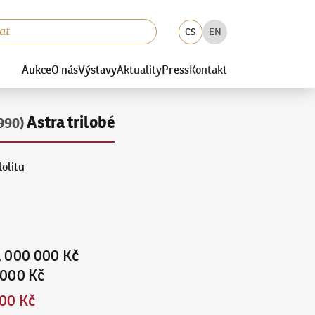
CS
EN
Aukce
O nás
Výstavy
Aktuality
Press
Kontakt
Astra trilobé
990)
lolitu
1 000 000 Kč
 000 Kč
00 Kč