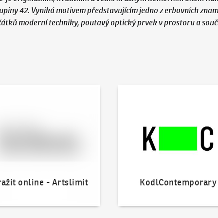
Skupiny 42. Vyniká motivem představujícím jedno z erbovních zna
átků moderní techniky, poutavý optický prvek v prostoru a souča
 online - Artslimit
KodlContemporary
ažit online - Artslimit
KodlContemporary