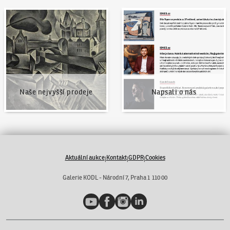
Naše nejvyšší prodeje
Napsali o nás
Naše nejvyšší prodeje
Napsali o nás
Aktuální aukce
Kontakt
GDPR
Cookies
|
|
|
Galerie KODL - Národní 7, Praha 1 110 00
YouTube
Facebook
Instagram
LinkedIn