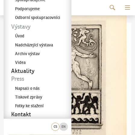
Pokračovat k obsahu
Podporujeme
Galerie KODL
Odborní spolupracovníci
Výstavy
Úvod
Nadcházející výstava
Archiv výstav
Videa
Aktuality
Press
Napsali o nás
Tiskové zprávy
Fotky ke stažení
Kontakt
CS
EN