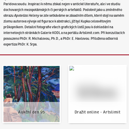
Paridova soudu. Inspiraci k němu získal nejen v antické literatuře, ale i ve studiu
dochovaných mezopotámských či perských artefaktů. Podobně jako u zmíněného
obrazu
Apoteóza Heleny
se zde setkáváme se zásadním dílem, které stojí na samém
zlomu autorova vývoje od figurace k abstrakci, jíž byl Kupka celosvětovým
průkopníkem. Detailní fotografie všech grafických listů jsou k dohledání na
internetových stránkách Galerie KODL a na portálu Artslimit.com. Při konzultacích
posouzeno PhDr. R. Michalovou, Ph.D., a PhDr. E. Havlovou. Přiložena odborná
expertiza PhDr. K. Srpa.
Aukční den 95
Dražit online - Artslimit
Aukční den 95
Dražit online - Artslimit