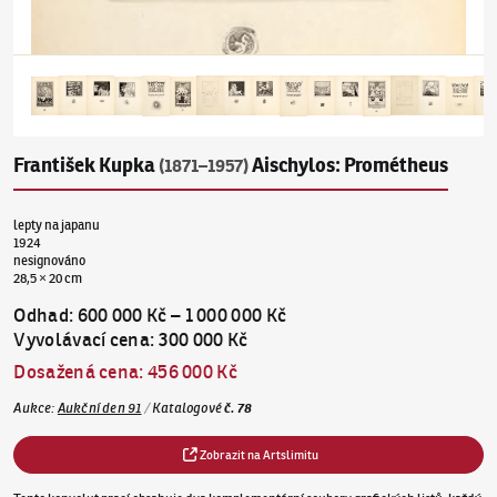
František Kupka
Aischylos: Prométheus
(1871–1957)
lepty na japanu
1924
nesignováno
28,5 × 20 cm
Odhad
:
600 000 Kč
–
1 000 000 Kč
Vyvolávací cena
:
300 000 Kč
Dosažená cena
:
456 000 Kč
Aukce
:
Aukční den 91
/
Katalogové
č.
78
Zobrazit na Artslimitu