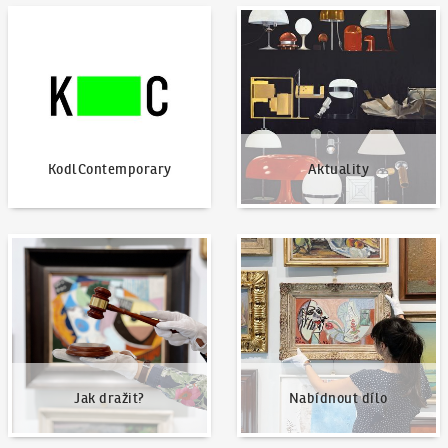
KodlContemporary
Aktuality
KodlContemporary
Aktuality
Jak dražit?
Nabídnout dílo
Jak dražit?
Nabídnout dílo