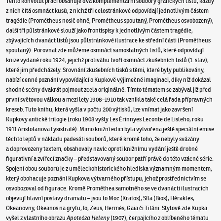
Tento konvolut prací obsahuje dva komplementární soubory grafických listů, každý
z nich čítá osmnáct kusů, z nichž tři celostránkové odpovídají jednotlivým částem
tragédie (Prométheus nosič ohně, Prométheus spoutaný, Prométheus osvobozený),
další tři půlstránkové slouží jako frontispisy k jednotlivým částem tragédie,
zbývajících dvanáct listů jsou půlstránkové ilustrace ke střední části (Prométheus
spoutaný). Porovnat zde můžeme osmnáct samostatných listů, které odpovídají
knize vydané roku 1924, jejichž protiváhu tvoří osmnáct zkušebních listů (1. stav),
které jim předcházely. Srovnání zkušebních tisků s těmi, které byly publikovány,
nabízí cenné poznání vypovídající o Kupkově výjimečné imaginaci, díky níž dokázal
shodné scény dvakrát pojmout zcela originálně. Tímto tématem se zabýval již před
první světovou válkou a mezi lety 1908–1910 tak vznikla také celá řada přípravných
kreseb. Tuto knihu, která vyšla v počtu 200 výtisků, lze vnímat jako završení
Kupkovy antické trilogie (roku 1908 vyšly Les Érinnyes Leconte de Lisleho, roku
1911 Aristofanova Lysistraté). Mimo knižní edici byla vytvořena ještě speciální emise
těchto leptů v nákladu padesáti souborů, které kromě toho, že nebyly svázány
a doprovozeny textem, obsahovaly navíc oproti knižnímu vydání ještě drobné
figurativní a zvířecí značky – představovaný soubor patří právě do této vzácné série.
Spojení obou souborů je z uměleckohistorického hlediska významným momentem,
který obohacuje poznání Kupkova výtvarného přístupu, jehož prostřednictvím se
osvobozoval od figurace. Kromě Prométhea samotného se ve dvanácti ilustracích
objevují hlavní postavy dramatu – jsou to Moc (Kratos), Síla (Bios), Hérakles,
Okeanovny, Okeanos na gryfu, Io, Zeus, Hermés, Gaia či Titáni. Stylově zde Kupka
vyšel z vlastního obrazu
Apoteóza Heleny
(1907), čerpajícího z oblíbeného tématu