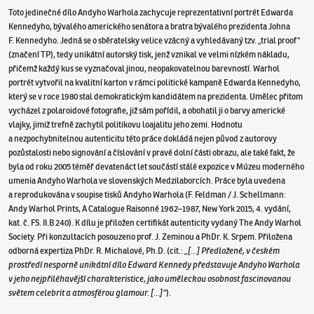
Toto jedinečné dílo Andyho Warhola zachycuje reprezentativní portrét Edwarda
Kennedyho, bývalého amerického senátora a bratra bývalého prezidenta Johna
F. Kennedyho. Jedná se o sběratelsky velice vzácný a vyhledávaný tzv. „trial proof“
(značení TP), tedy unikátní autorský tisk, jenž vznikal ve velmi nízkém nákladu,
přičemž každý kus se vyznačoval jinou, neopakovatelnou barevností. Warhol
portrét vytvořil na kvalitní karton v rámci politické kampaně Edwarda Kennedyho,
který se v roce 1980 stal demokratickým kandidátem na prezidenta. Umělec přitom
vycházel z polaroidové fotografie, již sám pořídil, a obohatil ji o barvy americké
vlajky, jimiž trefně zachytil politikovu loajalitu jeho zemi. Hodnotu
a nezpochybnitelnou autenticitu této práce dokládá nejen původ z autorovy
pozůstalosti nebo signování a číslování v pravé dolní části obrazu, ale také fakt, že
byla od roku 2005 téměř devatenáct let součástí stálé expozice v Múzeu moderného
umenia Andyho Warhola ve slovenských Medzilaborcích. Práce byla uvedena
a reprodukována v soupise tisků Andyho Warhola (F. Feldman / J. Schellmann:
Andy Warhol Prints, A Catalogue Raisonné 1962–1987, New York 2015, 4. vydání,
kat. č. FS. II.B 240). K dílu je přiložen certifikát autenticity vydaný The Andy Warhol
Society. Při konzultacích posouzeno prof. J. Zeminou a PhDr. K. Srpem. Přiložena
odborná expertiza PhDr. R. Michalové, Ph.D. (cit.:
„[…] Předložené, v českém
prostředí nesporně unikátní dílo Edward Kennedy představuje Andyho Warhola
v jeho nejpřiléhavější charakteristice, jako uměleckou osobnost fascinovanou
světem celebrit a atmosférou glamour. […]“
).