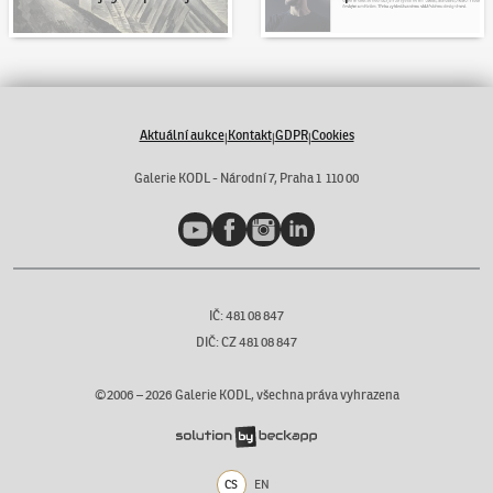
Aktuální aukce
Kontakt
GDPR
Cookies
|
|
|
Galerie KODL - Národní 7, Praha 1 110 00
YouTube
Facebook
Instagram
LinkedIn
IČ: 481 08 847
DIČ: CZ 481 08 847
©2006 –
2026
Galerie KODL, všechna práva vyhrazena
CS
EN