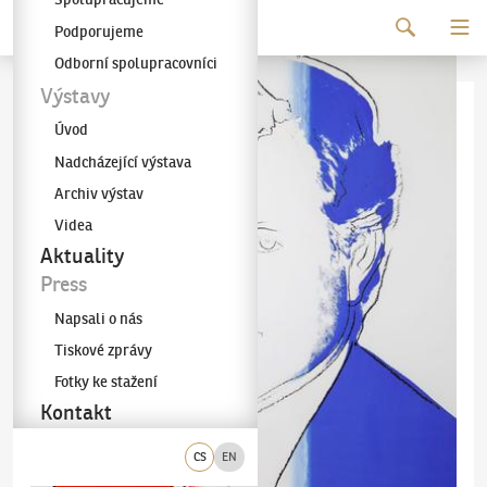
Pokračovat k obsahu
Podporujeme
Galerie KODL
Odborní spolupracovníci
Výstavy
Úvod
Nadcházející výstava
Archiv výstav
Videa
Aktuality
Press
Napsali o nás
Tiskové zprávy
Fotky ke stažení
Kontakt
CS
EN