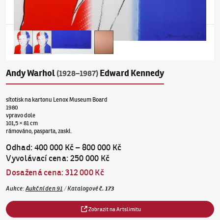
Andy Warhol
Edward Kennedy
(1928–1987)
sítotisk na kartonu Lenox Museum Board
1980
vpravo dole
101,5 × 81 cm
rámováno, pasparta, zaskl.
Odhad
:
400 000 Kč
–
800 000 Kč
Vyvolávací cena
:
250 000 Kč
Dosažená cena
:
312 000 Kč
Aukce
:
Aukční den 91
/
Katalogové
č.
173
Zobrazit na Artslimitu