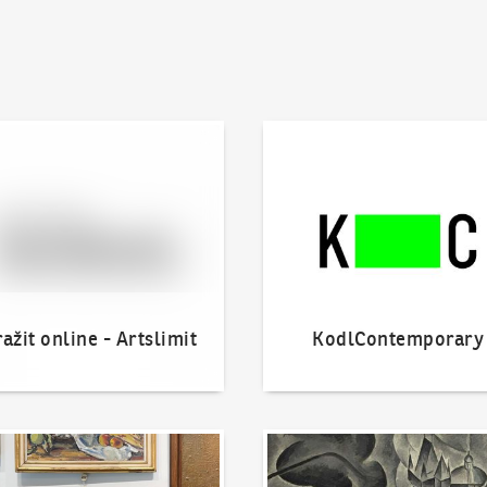
 online - Artslimit
KodlContemporary
ažit online - Artslimit
KodlContemporary
nout dílo
Naše nejvyšší prodeje