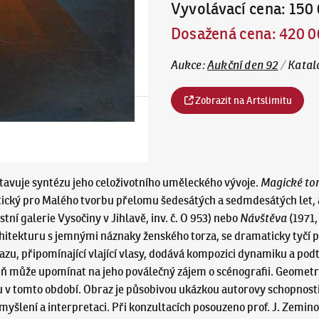
Vyvolávací cena
:
150 
Dosažená cena
:
420 0
Aukce
:
Aukční den 92
/
Katal
Zobrazit na Artslimitu
stavuje syntézu jeho celoživotního uměleckého vývoje.
Magické to
istický pro Malého tvorbu přelomu šedesátých a sedmdesátých le
stní galerie Vysočiny v Jihlavě, inv. č. O 953) nebo
Návštěva
(1971,
rchitekturu s jemnými náznaky ženského torza, se dramaticky tyčí
obrazu, připomínající vlající vlasy, dodává kompozici dynamiku a p
ň může upomínat na jeho poválečný zájem o scénografii. Geometri
 v tomto období. Obraz je působivou ukázkou autorovy schopnosti
myšlení a interpretaci. Při konzultacích posouzeno prof. J. Zemin