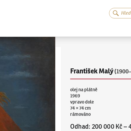
František Malý
(1900
olej na plátně
1969
vpravo dole
74 × 74 cm
rámováno
Odhad
:
200 000 Kč
–