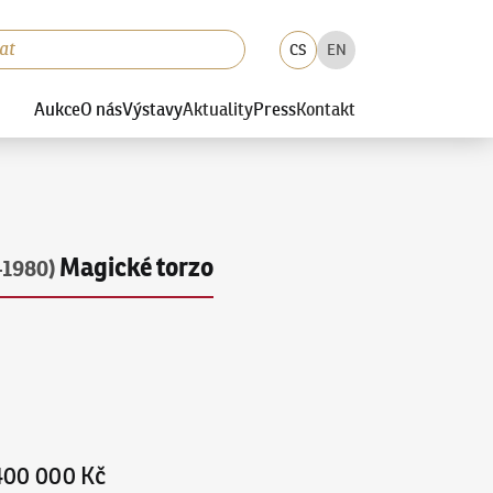
CS
EN
Aukce
O nás
Výstavy
Aktuality
Press
Kontakt
Magické torzo
–1980)
400 000 Kč