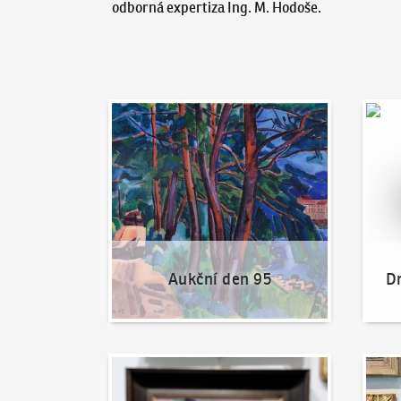
odborná expertiza Ing. M. Hodoše.
Aukční den 95
Dražit
Aukční den 95
Dr
Jak dražit?
Nabíd