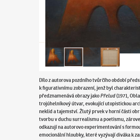
Dílo z autorova pozdního tvůrčího období před
k figurativnímu zobrazení, jenž byl charakter
předznamenává obrazy jako
Přelud
(1971, Obla
trojúhelníkový útvar, evokující utopistickou a
neklid a tajemství. Žlutý prvek v horní části 
tvorbu v duchu surrealismu a poetismu, zárove
odkazují na autorovo experimentování s formou
emocionální hloubky, které vyzývají diváka k za