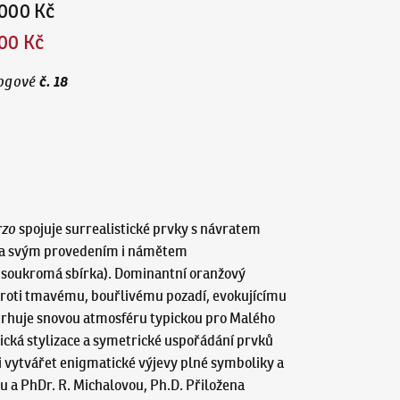
000 Kč
00 Kč
č.
18
ogové
rzo
spojuje surrealistické prvky s návratem
t, a svým provedením i námětem
 soukromá sbírka). Dominantní oranžový
 proti tmavému, bouřlivému pozadí, evokujícímu
odtrhuje snovou atmosféru typickou pro Malého
cká stylizace a symetrické uspořádání prvků
 vytvářet enigmatické výjevy plné symboliky a
ou a PhDr. R. Michalovou, Ph.D. Přiložena