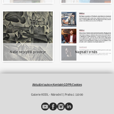
Naše nejvyšší prodeje
Napsali o nás
Naše nejvyšší prodeje
Napsali o nás
Aktuální aukce
Kontakt
GDPR
Cookies
|
|
|
Galerie KODL - Národní 7, Praha 1 110 00
YouTube
Facebook
Instagram
LinkedIn