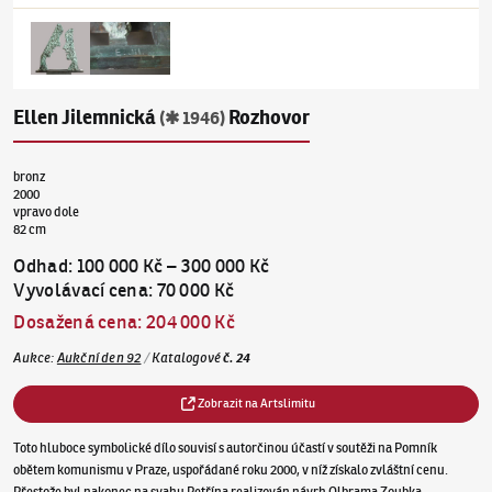
Ellen Jilemnická
Rozhovor
(✱ 1946)
bronz
2000
vpravo dole
82 cm
Odhad
:
100 000 Kč
–
300 000 Kč
Vyvolávací cena
:
70 000 Kč
Dosažená cena
:
204 000 Kč
Aukce
:
Aukční den 92
/
Katalogové
č.
24
Zobrazit na Artslimitu
Toto hluboce symbolické dílo souvisí s autorčinou účastí v soutěži na Pomník
obětem komunismu v Praze, uspořádané roku 2000, v níž získalo zvláštní cenu.
Přestože byl nakonec na svahu Petřína realizován návrh Olbrama Zoubka,