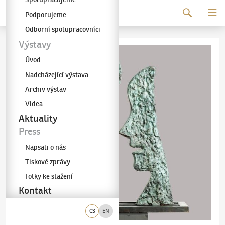
Pokračovat k obsahu
Podporujeme
Galerie KODL
Odborní spolupracovníci
Výstavy
Úvod
Nadcházející výstava
Archiv výstav
Videa
Aktuality
Press
Napsali o nás
Tiskové zprávy
Fotky ke stažení
Kontakt
CS
EN