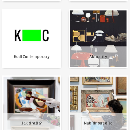
KodlContemporary
Aktuality
KodlContemporary
Aktuality
Jak dražit?
Nabídnout dílo
Jak dražit?
Nabídnout dílo