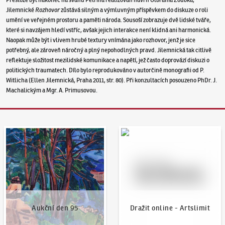
Jilemnické
Rozhovor
zůstává silným a výmluvným příspěvkem do diskuze o roli
umění ve veřejném prostoru a paměti národa. Sousoší zobrazuje dvě lidské tváře,
které si navzájem hledí vstříc, avšak jejich interakce není klidná ani harmonická.
Naopak může být i vlivem hrubé textury vnímána jako rozhovor, jenž je sice
potřebný, ale zároveň náročný a plný nepohodlných pravd. Jilemnická tak citlivě
reflektuje složitost mezilidské komunikace a napětí, jež často doprovází diskuzi o
politických traumatech. Dílo bylo reprodukováno v autorčině monografii od P.
Witlicha (Ellen Jilemnická, Praha 2011, str. 80). Při konzultacích posouzeno PhDr. J.
Machalickým a Mgr. A. Primusovou.
Aukční den 95
Dražit online - Artslimit
Aukční den 95
Dražit online - Artslimit