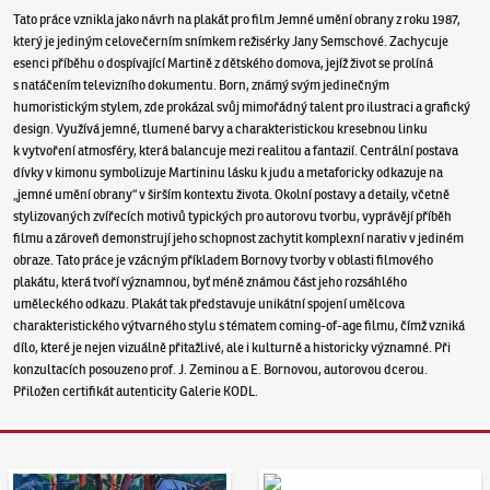
Tato práce vznikla jako návrh na plakát pro film Jemné umění obrany z roku 1987,
který je jediným celovečerním snímkem režisérky Jany Semschové. Zachycuje
esenci příběhu o dospívající Martině z dětského domova, jejíž život se prolíná
s natáčením televizního dokumentu. Born, známý svým jedinečným
humoristickým stylem, zde prokázal svůj mimořádný talent pro ilustraci a grafický
design. Využívá jemné, tlumené barvy a charakteristickou kresebnou linku
k vytvoření atmosféry, která balancuje mezi realitou a fantazií. Centrální postava
dívky v kimonu symbolizuje Martininu lásku k judu a metaforicky odkazuje na
„jemné umění obrany“ v širším kontextu života. Okolní postavy a detaily, včetně
stylizovaných zvířecích motivů typických pro autorovu tvorbu, vyprávějí příběh
filmu a zároveň demonstrují jeho schopnost zachytit komplexní narativ v jediném
obraze. Tato práce je vzácným příkladem Bornovy tvorby v oblasti filmového
plakátu, která tvoří významnou, byť méně známou část jeho rozsáhlého
uměleckého odkazu. Plakát tak představuje unikátní spojení umělcova
charakteristického výtvarného stylu s tématem coming-of-age filmu, čímž vzniká
dílo, které je nejen vizuálně přitažlivé, ale i kulturně a historicky významné. Při
konzultacích posouzeno prof. J. Zeminou a E. Bornovou, autorovou dcerou.
Přiložen certifikát autenticity Galerie KODL.
Aukční den 95
Dražit online - Artslimit