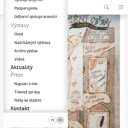
Pokračovat k obsahu
Podporujeme
Galerie KODL
Odborní spolupracovníci
Výstavy
Úvod
Nadcházející výstava
Archiv výstav
Videa
Aktuality
Press
Napsali o nás
Tiskové zprávy
Fotky ke stažení
Kontakt
CS
EN