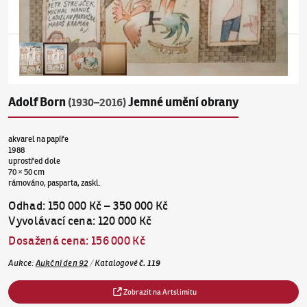
Adolf Born
Jemné umění obrany
(1930–2016)
akvarel na papíře
1988
uprostřed dole
70 × 50 cm
rámováno, pasparta, zaskl.
Odhad
:
150 000 Kč
–
350 000 Kč
Vyvolávací cena
:
120 000 Kč
Dosažená cena
:
156 000 Kč
Aukce
:
Aukční den 92
/
Katalogové
č.
119
Zobrazit na Artslimitu