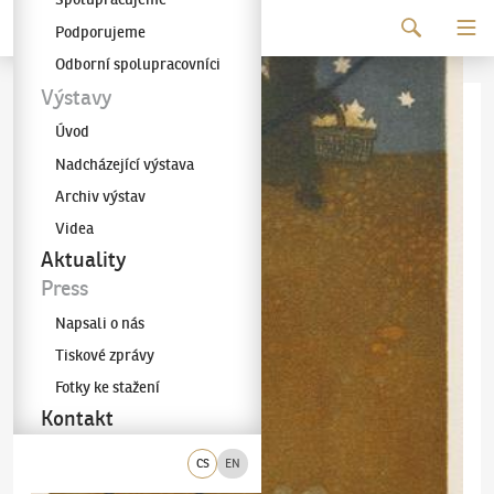
Pokračovat k obsahu
Podporujeme
Galerie KODL
Odborní spolupracovníci
Výstavy
Úvod
Nadcházející výstava
Archiv výstav
Videa
Aktuality
Press
Napsali o nás
Tiskové zprávy
Fotky ke stažení
Kontakt
CS
EN