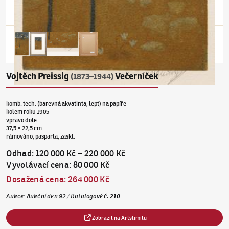
Vojtěch Preissig
Večerníček
(1873–1944)
komb. tech. (barevná akvatinta, lept) na papíře
kolem roku 1905
vpravo dole
37,5 × 22,5 cm
rámováno, pasparta, zaskl.
Odhad
:
120 000 Kč
–
220 000 Kč
Vyvolávací cena
:
80 000 Kč
Dosažená cena
:
264 000 Kč
Aukce
:
Aukční den 92
/
Katalogové
č.
210
Zobrazit na Artslimitu