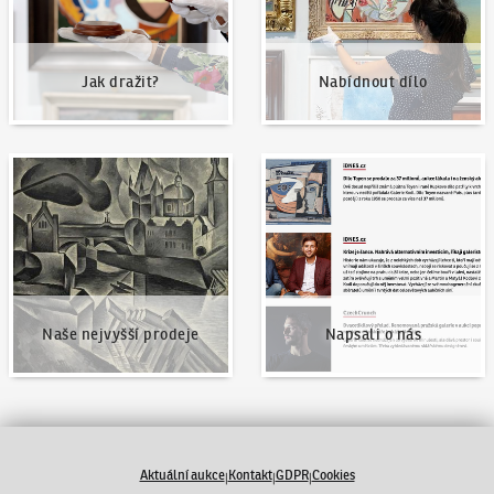
Jak dražit?
Nabídnout dílo
Naše nejvyšší prodeje
Napsali o nás
Naše nejvyšší prodeje
Napsali o nás
Aktuální aukce
Kontakt
GDPR
Cookies
|
|
|