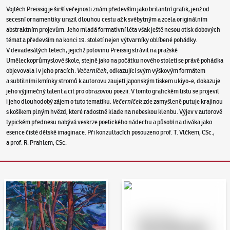
Vojtěch Preissig je širší veřejnosti znám především jako brilantní grafik, jenž od
secesní ornamentiky urazil dlouhou cestu až k svébytným a zcela originálním
abstraktním projevům. Jeho mladá formativní léta však ještě nesou otisk dobových
témat a především na konci 19. století nejen výtvarníky oblíbené pohádky.
V devadesátých letech, jejichž polovinu Preissig strávil na pražské
Uměleckoprůmyslové škole, stejně jako na počátku nového století se právě pohádka
objevovala i v jeho pracích.
Večerníček
, odkazující svým výškovým formátem
a subtilními kmínky stromů k autorovu zaujetí japonským tiskem ukiyo-e, dokazuje
jeho výjimečný talent a cit pro obrazovou poezii. V tomto grafickém listu se projevil
i jeho dlouhodobý zájem o tuto tematiku.
Večerníček
zde zamyšleně putuje krajinou
s košíkem plným hvězd, které radostně klade na nebeskou klenbu. Výjev v autorově
typickém přednesu nabývá veskrze poetického nádechu a působí na diváka jako
esence čisté dětské imaginace. Při konzultacích posouzeno prof. T. Vlčkem, CSc.,
a prof. R. Prahlem, CSc.
Aukční den 95
Dražit online - Artslimit