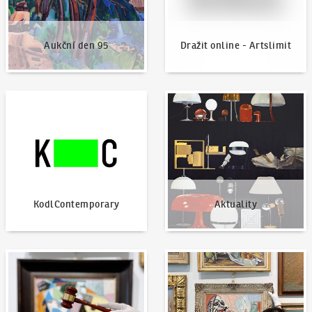
Aukční den 95
Dražit online - Artslimit
KodlContemporary
Aktuality
KodlContemporary
Aktuality
Jak dražit?
Nabídnout dílo