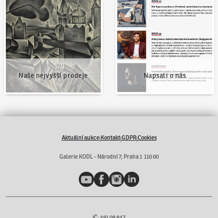
Naše nejvyšší prodeje
Napsali o nás
Naše nejvyšší prodeje
Napsali o nás
Aktuální aukce
Kontakt
GDPR
Cookies
|
|
|
Galerie KODL - Národní 7, Praha 1 110 00
YouTube
Facebook
Instagram
LinkedIn
IČ: 481 08 847