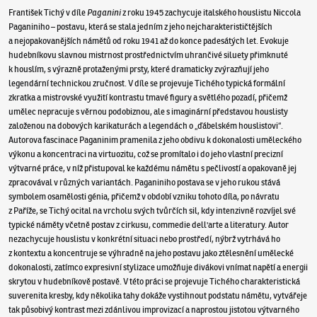
František Tichý v díle
Paganini
z roku 1945 zachycuje italského houslistu Niccola
Paganiniho – postavu, která se stala jedním z jeho nejcharakterističtějších
a nejopakovanějších námětů od roku 1941 až do konce padesátých let. Evokuje
hudebníkovu slavnou mistrnost prostřednictvím uhrančivé siluety přimknuté
k houslím, s výrazně protaženými prsty, které dramaticky zvýrazňují jeho
legendární technickou zručnost. V díle se projevuje Tichého typická formální
zkratka a mistrovské využití kontrastu tmavé figury a světlého pozadí, přičemž
umělec nepracuje s věrnou podobiznou, ale s imaginární představou houslisty
založenou na dobových karikaturách a legendách o „ďábelském houslistovi“.
Autorova fascinace Paganinim pramenila z jeho obdivu k dokonalosti uměleckého
výkonu a koncentraci na virtuozitu, což se promítalo i do jeho vlastní precizní
výtvarné práce, v níž přistupoval ke každému námětu s pečlivostí a opakovaně jej
zpracovával v různých variantách. Paganiniho postava se v jeho rukou stává
symbolem osamělosti génia, přičemž v období vzniku tohoto díla, po návratu
z Paříže, se Tichý ocital na vrcholu svých tvůrčích sil, kdy intenzivně rozvíjel své
typické náměty včetně postav z cirkusu, commedie dell'arte a literatury. Autor
nezachycuje houslistu v konkrétní situaci nebo prostředí, nýbrž vytrhává ho
z kontextu a koncentruje se výhradně na jeho postavu jako ztělesnění umělecké
dokonalosti, zatímco expresivní stylizace umožňuje divákovi vnímat napětí a energii
skrytou v hudebníkově postavě. V této práci se projevuje Tichého charakteristická
suverenita kresby, kdy několika tahy dokáže vystihnout podstatu námětu, vytvářeje
tak působivý kontrast mezi zdánlivou improvizací a naprostou jistotou výtvarného