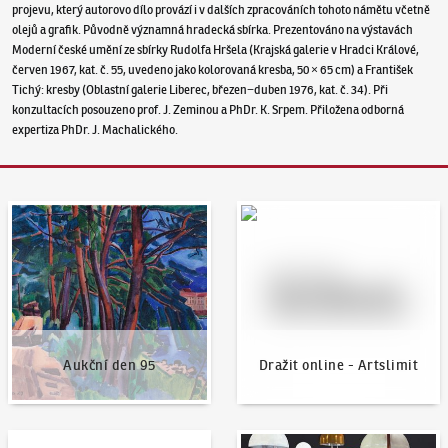
projevu, který autorovo dílo provází i v dalších zpracováních tohoto námětu včetně
olejů a grafik. Původně významná hradecká sbírka. Prezentováno na výstavách
Moderní české umění ze sbírky Rudolfa Hršela (Krajská galerie v Hradci Králové,
červen 1967, kat. č. 55, uvedeno jako kolorovaná kresba, 50 × 65 cm) a František
Tichý: kresby (Oblastní galerie Liberec, březen−duben 1976, kat. č. 34). Při
konzultacích posouzeno prof. J. Zeminou a PhDr. K. Srpem. Přiložena odborná
expertiza PhDr. J. Machalického.
Aukční den 95
Dražit online - Artslimit
Aukční den 95
Dražit online - Artslimit
KodlContemporary
Aktuality