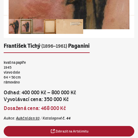
František Tichý
Paganini
(1896–1961)
kvaš na papíře
1945
vlevo dole
64 × 50 cm
rámováno
Odhad
:
400 000 Kč
–
800 000 Kč
Vyvolávací cena
:
350 000 Kč
Dosažená cena
:
468 000 Kč
Aukce
:
Aukční den 93
/
Katalogové
č.
44
Zobrazit na Artslimitu