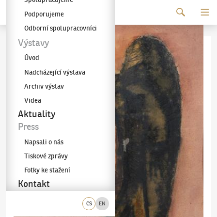
Pokračovat k obsahu
Podporujeme
Galerie KODL
Odborní spolupracovníci
Výstavy
Úvod
Nadcházející výstava
Archiv výstav
Videa
Aktuality
Press
Napsali o nás
Tiskové zprávy
Fotky ke stažení
Kontakt
CS
EN