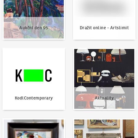
Aukční den 95
Dražit online - Artslimit
KodlContemporary
Aktuality
KodlContemporary
Aktuality
Jak dražit?
Nabídnout dílo