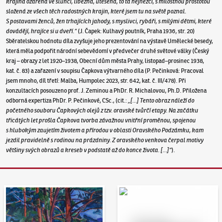
krajina ozářená ve slunci, líbezná, utěšená, to ta nejhezčí, s milostnou prostotou
složená ze všech těch radostných krajin, které jsem tu na světě poznal.
S postavami ženců, žen trhajících jahody, s myslivci, rybáři, s milými dětmi, které
dovádějí, hrajíce si u dveří.“
(J. Čapek: Kulhavý poutník, Praha 1936, str. 20)
Sběratelskou hodnotu díla zvyšuje jeho prezentování na výstavě Umělecké besedy,
která měla podpořit národní sebevědomí v předvečer druhé světové války (Český
kraj – obrazy z let 1920–1938, Obecní dům města Prahy, listopad–prosinec 1938,
kat. č. 83) a zařazení v soupisu Čapkova výtvarného díla (P. Pečinková: Pracoval
jsem mnoho, díl třetí: Malba, Humpolec 2023, str. 642, kat. č. III/478). Při
konzultacích posouzeno prof. J. Zeminou a PhDr. R. Michalovou, Ph.D. Přiložena
odborná expertiza PhDr. P. Pečinkové, CSc., (cit.:
„[…] Tento obraz náleží do
početného souboru Čapkových olejů z tzv. oravské tvůrčí etapy. Na začátku
třicátých let prošla Čapkova tvorba závažnou vnitřní proměnou, spojenou
s hlubokým zaujetím životem a přírodou v oblasti Oravského Podzámku, kam
jezdil pravidelně s rodinou na prázdniny. Z oravského venkova čerpal motivy
většiny svých obrazů a kreseb v podstatě až do konce života. […]“
).
Aukční den 95
Dražit online - Artslimit