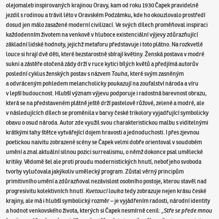
olejomaleb inspirovaných krajinou Oravy, kam od roku 1930 Čapek pravidelně
jezdil s rodinou a trávil léto v Oravském Podzámku, kde ho okouzlovalo prostředí
dosud jen málo zasažené moderní civilizací. Ve svých dílech proměňoval inspiraci
každodenním životem na venkově v hluboce existenciální výjevy zdůrazňující
základní lidské hodnoty, jejichž metaforu představuje i toto plátno. Na rozkvetlé
louce si hrají dvě děti, které bezstarostně sbírají květiny. Ženská postava v modré
sukni a zástěře otočená zády drží v ruce kytici bílých květů a předjímá autorův
poslední cyklus ženských postav s názvem
Touha
, které svým zasněným
a odvráceným pohledem melancholicky poukazují na zoufalství národa a víru
v lepší budoucnost. Hlubší význam výjevu podporuje i radostná barevnost obrazu,
která se na představeném plátně ještě drží pastelově růžové, zelené a modré, ale
v následujících dílech se proměnila v barvy české trikolory vyjadřující symbolicky
obavu o osud národa. Autor zde využil svou charakteristickou malbu s viditelnými
krátkými tahy štětce vytvářející dojem hravosti a jednoduchosti. I přes zjevnou
poetickou naivitu zobrazené scény se Čapek velmi dobře orientoval v soudobém
umění a znal aktuální silnou pozici surrealismu, o němž dokonce psal umělecké
kritiky. Vědomě šel ale proti proudu modernistických hnutí, neboť jeho svoboda
tvorby vylučovala jakýkoliv umělecký program. Zůstal věrný principům
primitivního umění a zdůrazňoval nezávislost osobního postoje, kterou stavěl nad
progresivitu kolektivních hnutí.
Kvetoucí louka
tedy zobrazuje nejen krásu české
krajiny, ale má i hlubší symbolický rozměr – je vyjádřením radosti, národní identity
a hodnot venkovského života, kterých si Čapek nesmírně cenil:
„Stře se přede mnou