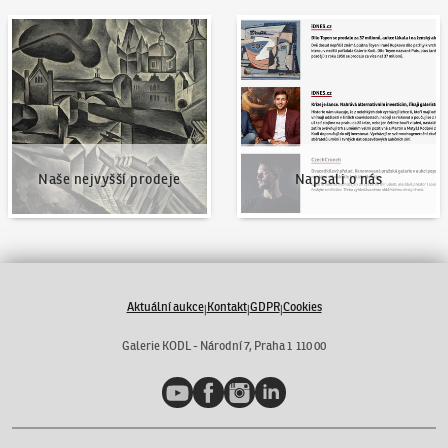
Naše nejvyšší prodeje
Napsali o nás
Naše nejvyšší prodeje
Napsali o nás
Aktuální aukce
Kontakt
GDPR
Cookies
|
|
|
Galerie KODL - Národní 7, Praha 1 110 00
YouTube
Facebook
Instagram
LinkedIn