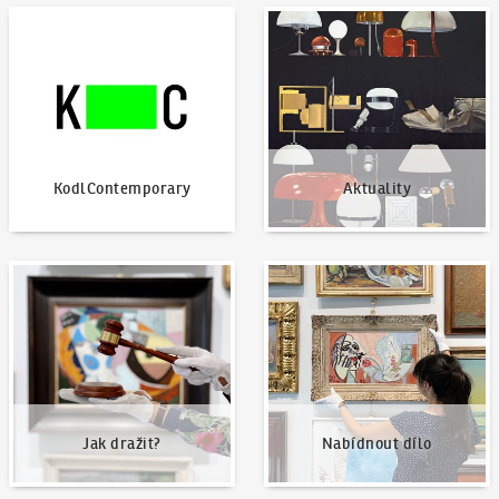
KodlContemporary
Aktuality
KodlContemporary
Aktuality
Jak dražit?
Nabídnout dílo
Jak dražit?
Nabídnout dílo