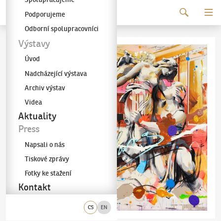
Pokračovat k obsahu
Podporujeme
Galerie KODL
Odborní spolupracovníci
Výstavy
Úvod
Nadcházející výstava
Archiv výstav
Videa
Aktuality
Press
Napsali o nás
Tiskové zprávy
Fotky ke stažení
Kontakt
CS
EN