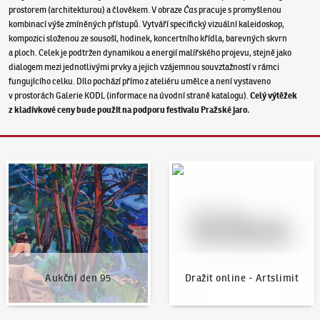
prostorem (architekturou) a člověkem. V obraze
Čas
pracuje s promyšlenou
kombinací výše zmíněných přístupů. Vytváří specifický vizuální kaleidoskop,
kompozici složenou ze sousoší, hodinek, koncertního křídla, barevných skvrn
a ploch. Celek je podtržen dynamikou a energií malířského projevu, stejně jako
dialogem mezi jednotlivými prvky a jejich vzájemnou souvztažností v rámci
fungujícího celku. Dílo pochází přímo z ateliéru umělce a není vystaveno
v prostorách Galerie KODL (informace na úvodní straně katalogu).
Celý výtěžek
z kladívkové ceny bude použit na podporu festivalu Pražské jaro.
Aukční den 95
Dražit online - Artslimit
Aukční den 95
Dražit online - Artslimit