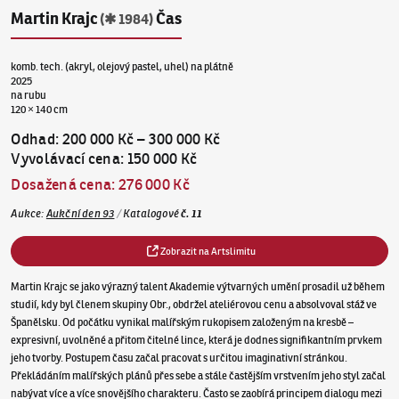
Martin Krajc
Čas
(✱ 1984)
komb. tech. (akryl, olejový pastel, uhel) na plátně
2025
na rubu
120 × 140 cm
Odhad
:
200 000 Kč
–
300 000 Kč
Vyvolávací cena
:
150 000 Kč
Dosažená cena
:
276 000 Kč
Aukce
:
Aukční den 93
/
Katalogové
č.
11
Zobrazit na Artslimitu
Martin Krajc se jako výrazný talent Akademie výtvarných umění prosadil už během
studií, kdy byl členem skupiny Obr., obdržel ateliérovou cenu a absolvoval stáž ve
Španělsku. Od počátku vynikal malířským rukopisem založeným na kresbě –
expresivní, uvolněné a přitom čitelné lince, která je dodnes signifikantním prvkem
jeho tvorby. Postupem času začal pracovat s určitou imaginativní stránkou.
Překládáním malířských plánů přes sebe a stále častějším vrstvením jeho styl začal
nabývat více a více snovějšího charakteru. Často se zaobírá principem dialogu mezi