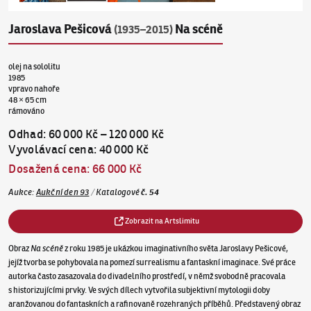
Jaroslava Pešicová
Na scéně
(1935–2015)
olej na sololitu
1985
vpravo nahoře
48 × 65 cm
rámováno
Odhad
:
60 000 Kč
–
120 000 Kč
Vyvolávací cena
:
40 000 Kč
Dosažená cena
:
66 000 Kč
Aukce
:
Aukční den 93
/
Katalogové
č.
54
Zobrazit na Artslimitu
Obraz
Na scéně
z roku 1985 je ukázkou imaginativního světa Jaroslavy Pešicové,
jejíž tvorba se pohybovala na pomezí surrealismu a fantaskní imaginace. Své práce
autorka často zasazovala do divadelního prostředí, v němž svobodně pracovala
s historizujícími prvky. Ve svých dílech vytvořila subjektivní mytologii doby
aranžovanou do fantaskních a rafinovaně rozehraných příběhů. Představený obraz