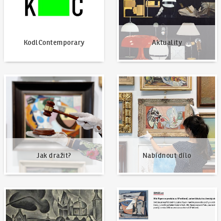
KodlContemporary
Aktuality
Jak dražit?
Nabídnout dílo
Jak dražit?
Nabídnout dílo
Naše nejvyšší prodeje
Napsali o nás