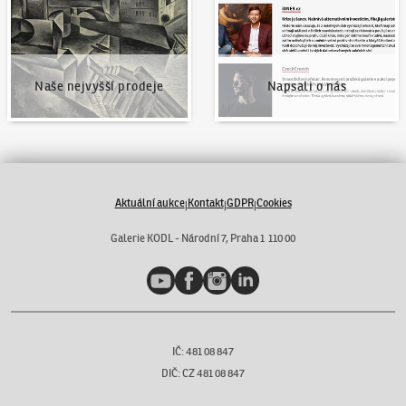
Naše nejvyšší prodeje
Napsali o nás
Aktuální aukce
Kontakt
GDPR
Cookies
|
|
|
Galerie KODL - Národní 7, Praha 1 110 00
YouTube
Facebook
Instagram
LinkedIn
IČ: 481 08 847
DIČ: CZ 481 08 847