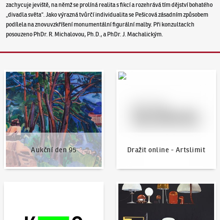
zachycuje jeviště, na němž se prolíná realita s fikcí a rozehrává tím dějství bohatého
„divadla světa“. Jako výrazná tvůrčí individualita se Pešicová zásadním způsobem
podílela na znovuvzkříšení monumentální figurální malby. Při konzultacích
posouzeno PhDr. R. Michalovou, Ph.D., a PhDr. J. Machalickým.
Aukční den 95
Dražit online - Artslimit
Aukční den 95
Dražit online - Artslimit
KodlContemporary
Aktuality