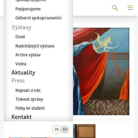
Pokračovat k obsahu
Podporujeme
Galerie KODL
Odborní spolupracovníci
Výstavy
Úvod
Nadcházející výstava
Archiv výstav
Videa
Aktuality
Press
Napsali o nás
Tiskové zprávy
Fotky ke stažení
Kontakt
CS
EN