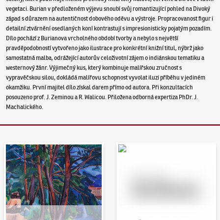
vegetaci. Burian v předloženém výjevu snoubí svůj romantizující pohled na Divoký
západ s důrazem na autentičnost dobového oděvu a výstroje. Propracovanost figur i
detailní ztvárnění osedlaných koní kontrastují s impresionisticky pojatým pozadím.
Dílo pochází z Burianova vrcholného období tvorby a nebylo s největší
pravděpodobností vytvořeno jako ilustrace pro konkrétní knižní titul, nýbrž jako
samostatná malba, odrážející autorův celoživotní zájem o indiánskou tematiku a
westernový žánr. Výjimečný kus, který kombinuje malířskou zručnost s
vypravěčskou silou, dokládá malířovu schopnost vyvolat iluzi příběhu v jediném
okamžiku. První majitel dílo získal darem přímo od autora. Při konzultacích
posouzeno prof. J. Zeminou a R. Walicou. Přiložena odborná expertiza PhDr. J.
Machalického.
Aukční den 95
Dražit online - Artslimit