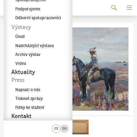
Pokračovat k obsahu
Podporujeme
Galerie KODL
Odborní spolupracovníci
Výstavy
Úvod
Nadcházející výstava
Archiv výstav
Videa
Aktuality
Press
Napsali o nás
Tiskové zprávy
Fotky ke stažení
Kontakt
CS
EN