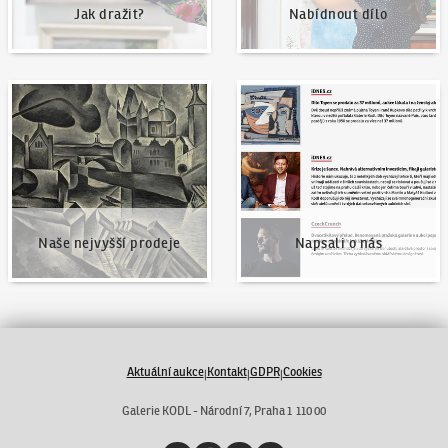
Jak dražit?
Nabídnout dílo
Naše nejvyšší prodeje
Napsali o nás
Naše nejvyšší prodeje
Napsali o nás
Aktuální aukce
Kontakt
GDPR
Cookies
|
|
|
Galerie KODL - Národní 7, Praha 1 110 00