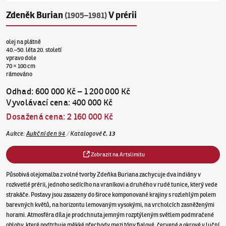
Zdeněk Burian
V prérii
(1905–1981)
olej na plátně
40.–50. léta 20. století
vpravo dole
70 × 100 cm
rámováno
Odhad
:
600 000 Kč
–
1 200 000 Kč
Vyvolávací cena
:
400 000 Kč
Dosažená cena
:
2 160 000 Kč
Aukce
:
Aukční den 94
/
Katalogové
č.
13
Zobrazit na Artslimitu
Působivá olejomalba z volné tvorby Zdeňka Buriana zachycuje dva indiány v
rozkvetlé prérii, jednoho sedícího na vraníkovi a druhého v rudé tunice, který vede
strakáče. Postavy jsou zasazeny do široce komponované krajiny s rozlehlým polem
barevných květů, na horizontu lemovaným vysokými, na vrcholcích zasněženými
horami. Atmosféra díla je prodchnuta jemným rozptýleným světlem podmračené
oblohy, které podtrhuje měkké přechody mezi tóny fialové, červené a okrové v luční