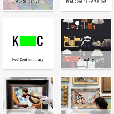
Aukční den 95
Dražit online - Artslimit
KodlContemporary
Aktuality
KodlContemporary
Aktuality
Jak dražit?
Nabídnout dílo