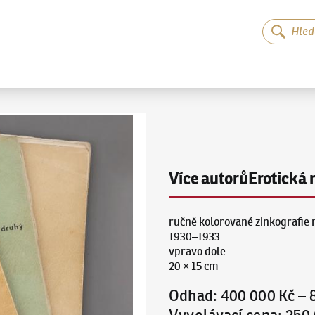
Více autorů
Erotická 
ručně kolorované zinkografie 
1930–1933
vpravo dole
20 × 15 cm
Odhad
:
400 000 Kč
–