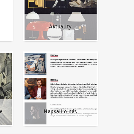
Aktuality
Napsali o nás
e
Napsali o nás