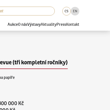
CS
EN
Aukce
O nás
Výstavy
Aktuality
Press
Kontakt
revue (tři kompletní ročníky)
na papíře
800 000 Kč