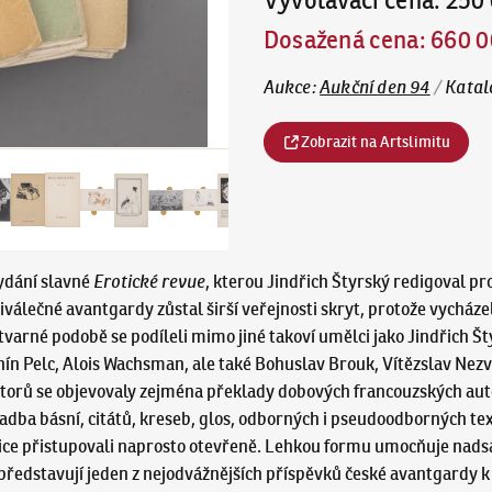
Vyvolávací cena
:
250 
Dosažená cena
:
660 0
Aukce
:
Aukční den 94
/
Katal
Zobrazit na Artslimitu
vydání slavné
Erotické revue
, kterou Jindřich Štyrský redigoval pr
válečné avantgardy zůstal širší veřejnosti skryt, protože vycház
tvarné podobě se podíleli mimo jiné takoví umělci jako Jindřich Št
nín Pelc, Alois Wachsman, ale také Bohuslav Brouk, Vítězslav Nezva
utorů se objevovaly zejména překlady dobových francouzských au
dba básní, citátů, kreseb, glos, odborných i pseudoodborných text
otice přistupovali naprosto otevřeně. Lehkou formu umocňuje nads
e představují jeden z nejodvážnějších příspěvků české avantgardy 