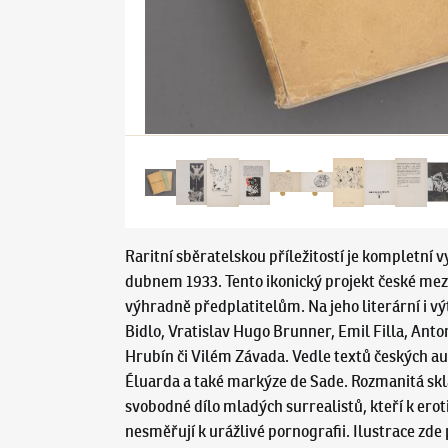
Raritní sběratelskou příležitostí je kompletní 
dubnem 1933. Tento ikonický projekt české mezi
výhradně předplatitelům. Na jeho literární i vý
Bidlo, Vratislav Hugo Brunner, Emil Filla, Anto
Hrubín či Vilém Závada. Vedle textů českých a
Éluarda a také markýze de Sade. Rozmanitá skla
svobodné dílo mladých surrealistů, kteří k er
nesměřují k urážlivé pornografii. Ilustrace zd