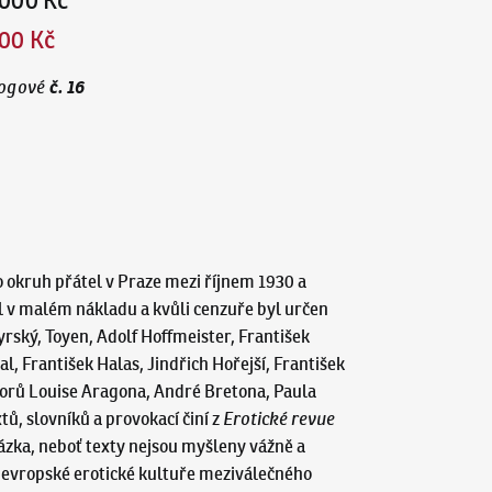
000 Kč
00 Kč
č.
16
ogové
o okruh přátel v Praze mezi říjnem 1930 a
el v malém nákladu a kvůli cenzuře byl určen
yrský, Toyen, Adolf Hoffmeister, František
l, František Halas, Jindřich Hořejší, František
torů Louise Aragona, André Bretona, Paula
ů, slovníků a provokací činí z
Erotické revue
ázka, neboť texty nejsou myšleny vážně a
k evropské erotické kultuře meziválečného