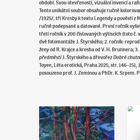
období. Svou otevřeností, vizuální invencí a ra
Tento unikátní soubor obsahuje ručně kolorovan
/1925/, tři
Kresby
k textu Legendy a pověsti z M
ručně podepsané a datované. První ročník vyšel v
třetí ročník v 200 číslovaných výtiscích (toto č.
dvě fotomontáže J. Štyrského; 2. ročník: repro
ženy
od R. Krajce a kresba od V. H. Brunnera; 3.
předměstí
J. Štyrského a dřevořez
Dobré chutn
Toyen, Léta erotická, Praha 2025, str. 146–151
posouzeno prof. J. Zeminou a PhDr. K. Srpem. P
Aukční den 95
Dražit