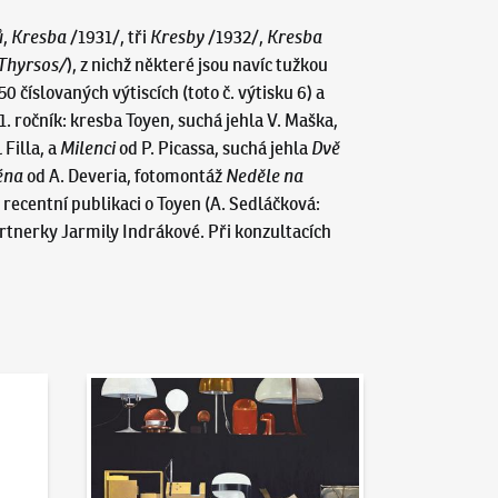
ů
,
Kresba
/1931/, tři
Kresby
/1932/,
Kresba
/Thyrsos/
), z nichž některé jsou navíc tužkou
0 číslovaných výtiscích (toto č. výtisku 6) a
(1. ročník: kresba Toyen, suchá jehla V. Maška,
Filla, a
Milenci
od P. Picassa, suchá jehla
Dvě
éna
od A. Deveria, fotomontáž
Neděle na
recentní publikaci o Toyen (A. Sedláčková:
artnerky Jarmily Indrákové. Při konzultacích
Aktuality