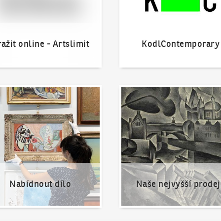
ažit online - Artslimit
KodlContemporary
nout dílo
Naše nejvyšší prodeje
Nabídnout dílo
Naše nejvyšší prodej