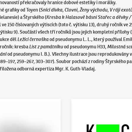
finovaností překračovaly hranice dobové estetiky i morálky.
é grafiky od Toyen (
Snící dívka
,
Clovni
,
Ženy
východu
,
V ráji exot
elanesie) a Štyrského (
Kresba
k Halasově básni Stařec a děvky 
e 150 číslovaných výtiscích (toto č. výtisku 13), druhý ročník ve 25
 výtisku 9). Součástí všech tří ročníků jsou jejich kompletní přílohy 
dukce děl
Ležící černoška
od pseudonymu L. L., který používal Emil 
 ročník: kresba
List z památníku
od pseudonymu H33,
Milostná sc
ání
od pseudonymu I. B.). Všechny ilustrace jsou reprodukovány v 
, 189–197, 259–267, 303–307). Soubor pochází z rodiny Štyrského p
řiložena odborná expertiza Mgr. K. Guth-Vladaj.
 online - Artslimit
KodlContemporary