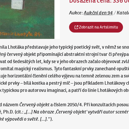
Dosažená cena
:
336 0
Aukce
:
Aukční den 94
/
Katal
Zobrazit na Artslimitu
la Lhotáka představuje jeho typický poetický svět, v němž se sno
ý červený objekt připomínající abstraktní strojní tvar či přesýpa
vat od šedesátých let, kdy se v jeho obrazech začalo objevovat zvlá
 promítal magický realismus. Tyto fantaskní prvky zanechané opušt
luje horizontální členění celého výjevu na temně zelenou zem a sv
cké prvky – bílá kostka a pestrý míč – jsou příkladem Lhotákovy c
k typickou pro autorovu imaginaci, a patří do linie Lhotákových ob
pod názvem
Červený objekt
a číslem 2050/4. Při konzultacích posou
 Ph.D. (cit.:
„[…] Na obraze ‚Červený objekt‘ vytváří autor scenér
ké výpovědi o světě. […].“
).