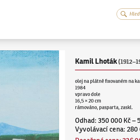
Kamil Lhoták
(1912–1
olej na plátně fixovaném na k
1984
vpravo dole
16,5 × 20 cm
rámováno, pasparta, zaskl.
Odhad
:
350 000 Kč
–
Vyvolávací cena
:
280 