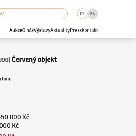
CS
EN
Aukce
O nás
Výstavy
Aktuality
Press
Kontakt
Červený objekt
990)
artonu
550 000 Kč
000 Kč