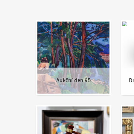
Aukční den 95
Dražit
Aukční den 95
Dr
Jak dražit?
Nabíd