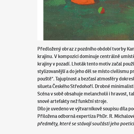
Předložený obraz z pozdního období tvorby Kami
krajinu. V kompozici dominuje centrálně umístěn
krajiny v pozadí. Lhoták tento motiv začal použí
stylizovanější a do jeho děl se místo civilismu
pouště“. Tajuplnost a bezčasí atmosféry dokres
silueta Českého Středohoří. Drobné minimalisti
Scéna v sobě obsahuje melancholii i hravost, ta
snové artefakty než funkční stroje.
Dílo je uvedeno ve výtvarníkově soupisu díla 
Přiložena odborná expertiza PhDr. R. Michalové,
předměty, které se stávají součástí jeho poetic