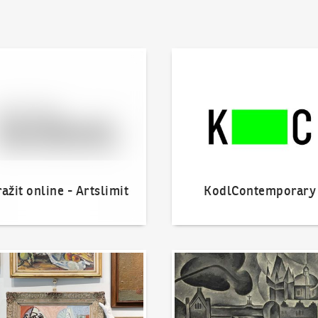
 online - Artslimit
KodlContemporary
ažit online - Artslimit
KodlContemporary
nout dílo
Naše nejvyšší prodeje