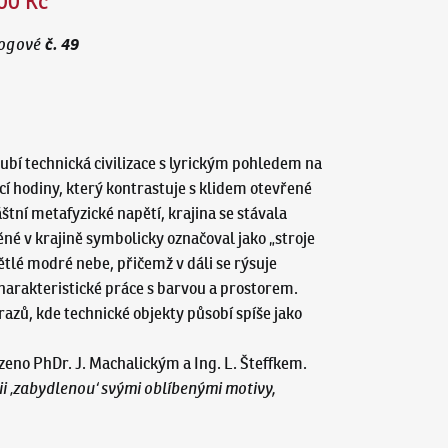
00 Kč
č.
49
ogové
ubí technická civilizace s lyrickým pohledem na
cí hodiny, který kontrastuje s klidem otevřené
štní metafyzické napětí, krajina se stávala
ěné v krajině symbolicky označoval jako „stroje
ětlé modré nebe, přičemž v dáli se rýsuje
harakteristické práce s barvou a prostorem.
razů, kde technické objekty působí spíše jako
zeno PhDr. J. Machalickým a Ing. L. Šteffkem.
ii ‚zabydlenou‘ svými oblíbenými motivy,