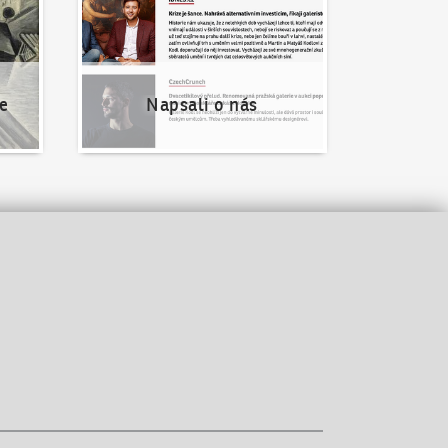
e
Napsali o nás