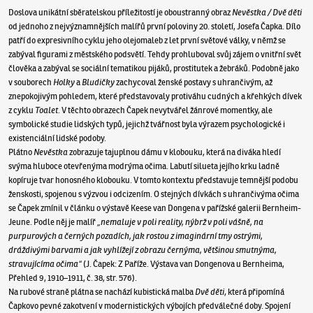
Doslova unikátní sběratelskou příležitostí je oboustranný obraz
Nevěstka / Dvě děti
od jednoho z nejvýznamnějších malířů první poloviny 20. století, Josefa Čapka. Dílo
patří do expresivního cyklu jeho olejomaleb z let první světové války, v němž se
zabýval figurami z městského podsvětí. Tehdy prohluboval svůj zájem o vnitřní svět
člověka a zabýval se sociální tematikou pijáků, prostitutek a žebráků. Podobně jako
v souborech
Holky
a
Bludičky
zachycoval ženské postavy s uhrančivým, až
znepokojivým pohledem, které představovaly protiváhu cudných a křehkých dívek
z cyklu
Toalet
. V těchto obrazech Čapek nevytvářel žánrové momentky, ale
symbolické studie lidských typů, jejichž tvářnost byla výrazem psychologické i
existenciální lidské podoby.
Plátno
Nevěstka
zobrazuje tajuplnou dámu v klobouku, která na diváka hledí
svýma hluboce otevřenýma modrýma očima. Labutí silueta jejího krku ladně
kopíruje tvar honosného klobouku. V tomto kontextu představuje temnější podobu
ženskosti, spojenou s výzvou i odcizením. O stejných dívkách s uhrančivýma očima
se Čapek zmínil v článku o výstavě Keese van Dongena v pařížské galerii Bernheim-
Jeune. Podle něj je malíř
„nemaluje v poli reality, nýbrž v poli vášně, na
purpurových a černých pozadích, jak rostou z imaginární tmy ostrými,
dráždivými barvami a jak vyhlížejí z obrazu černýma, většinou smutnýma,
stravujícíma očima“
(J. Čapek: Z Paříže. Výstava van Dongenova u Bernheima,
Přehled 9, 1910–1911, č. 38, str. 576).
Na rubové straně plátna se nachází kubistická malba
Dvě děti
, která připomíná
Čapkovo pevné zakotvení v modernistických výbojích předválečné doby. Spojení