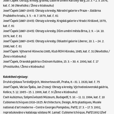
Josef Čapek: Obrazy, kresby, grafika, Galerie umění Karlovy Vary, 25. 3. – 2. 5. 1976,
kat. č. 36 (
Nevěstka / Žena v klobouku
)
Josef Čapek (1887–1945): Obrazy a kresby, Národní galerie v Praze – Jízdárna
Pražského hradu, 3. 5. – 8. 7. 1979, kat. č. 61
Josef Čapek (1887–1945): Obrazy a kresby, Krajská galerie v Hradci Králové, 1979,
kat. č. 61
Josef Čapek (1887–1945): Obrazy a kresby, Dům umění města Brna, 2. 9. – 14. 10.
1979, kat. č. 61
Josef Čapek (1887–1945): Obrazy a kresby, Oblastní galerie Liberec, 10. 1. – 24. 2.
1980, kat. č. 61
Josef Čapek: Výtvarné Hlinecko 1985, Klub ROH Hlinsko, 1985, kat. č. 31 (
Nevěstka /
Žena v klobouku
)
Josef Čapek, Oravská galéria v Dolnom Kubíne, 15. 3. – 30. 4. 1990, kat. č. 17
(
Prostitutka / Žena v klobouku
)
Kolektivní výstavy:
Druhá výstava Tvrdošíjných, Weinertova síň, Praha, 6.–31. 1. 1920, kat. č. 75
Josef Čapek, Václav Špála, Jan Zrzavý: Obrazy a kresby, Východoslovenská galéria,
Košice, 5. 12. 1965 – 15. 1. 1966, kat. č. 9 (
Žena v klobouku
)
Cseh kubizmus, Szépművészeti Múzeum, Budapešť, 5. 10. – 11. 11. 1984, kat. č. 10
Cubismes tchèques 1910–1925: Architecture, Design, Arts plastiques, Musée
national d‘art moderne – Centre Georges Pompidou, Paříž, 17. 3. – 17. 5. 1992,
reprodukováno v katalogu výstavy M. Lamač: Cubisme tchèque, Paříž 1992 (
Dvě