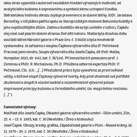
obou stran vypovídá o autorově neustálém hledání výrazových možností, od
analytického kubismu k expresivnímu a symbolickému uchopení člověka.
Sběratelskou hodnotu obrazu zvyšuje provenience ze slavné sbírky JUDr. Jaroslava
Borovičky, v níž plátno patřilo spolu se
Staropražským motivem
Bohumila Kubišty k
jeho nejdůležitějším dílům. Zatímco Kubištův obraz byl umístěn v ložnici, Čapkův
olej visel nad psacím stolem stranou
Dvě děti
nahoru. Malba byla dlouhou dobu
součástí sbírek Národní galerie v Praze (inv. č. O 8103) a byla mnohokrát
vystavována. Je zařazena v soupisu Čapkova výtvarného díla (P. Pečinková:
Pracoval jsem mnoho, Soupis výtvarného díla Josefa Čapka, díl třetí: Malba,
Humpolec 2023, str. 642, kat. č. III/124). Při konzultacích posouzeno prof. J.
Zeminou a PhDr. R. Michalovou, Ph.D. Přiložena odborná expertiza PhDr. P.
Pečinkové, CSc. (cit.:
„[…] Předložená práce byla vytvořena za první světové
války, v klíčové etapě Čapkovy výtvarné tvorby, kdy plně zhodnotil své pařížské
zkušenosti a dospěl k vlastní osobité a nezaměnitelné výtvarné poloze
inspirované principy kubismu a černošského umění, tzv. magickému realismu.
[…]“
).
Samostatné výstavy:
Malířské dílo Josefa Čapka, Oblastní galerie výtvarného umění – Dům umění, Zlín,
25. 4. – 13. 6. 1965, kat. č. 30 (
Nevěstka / Žena v klobouku
)
Josef Čapek: Obrazy, kresby, grafika, Západočeská galerie v Plzni – Masné krámy, 18.
12. 1975 – 29. 2. 1976, kat. č. 36 (
Nevěstka / Žena v klobouku
)