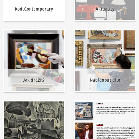
KodlContemporary
Aktuality
Jak dražit?
Nabídnout dílo
Jak dražit?
Nabídnout dílo
Naše nejvyšší prodeje
Napsali o nás