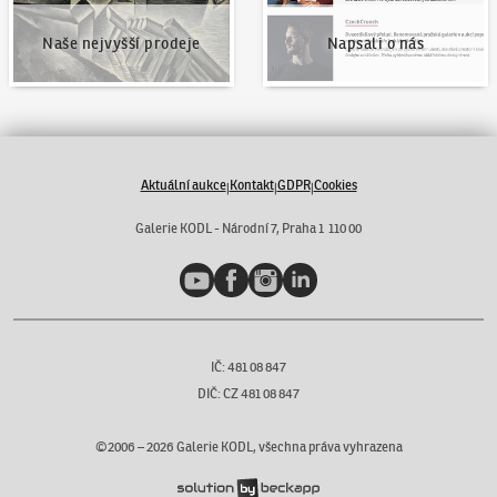
Naše nejvyšší prodeje
Napsali o nás
Aktuální aukce
Kontakt
GDPR
Cookies
|
|
|
Galerie KODL - Národní 7, Praha 1 110 00
YouTube
Facebook
Instagram
LinkedIn
IČ: 481 08 847
DIČ: CZ 481 08 847
©2006 –
2026
Galerie KODL, všechna práva vyhrazena