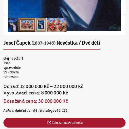
Josef Čapek
Nevěstka / Dvě děti
(1887–1945)
olej na plátně
1917
vpravo dole
55 × 38 cm
rámováno
Odhad
:
12 000 000 Kč
–
22 000 000 Kč
Vyvolávací cena
:
8 000 000 Kč
Dosažená cena
:
30 600 000 Kč
Aukce
:
Aukční den 94
/
Katalogové
č.
112
Zobrazit na Artslimitu