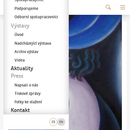
Pokračovat k obsahu
Podporujeme
Galerie KODL
Odborní spolupracovníci
Výstavy
Úvod
Nadcházející výstava
Archiv výstav
Videa
Aktuality
Press
Napsali o nás
Tiskové zprávy
Fotky ke stažení
Kontakt
CS
EN