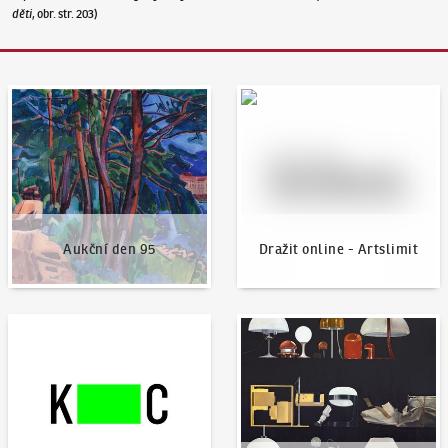
děti
, obr. str. 203)
Aukční den 95
Dražit online - Artslimit
Aukční den 95
Dražit online - Artslimit
KodlContemporary
Aktuality