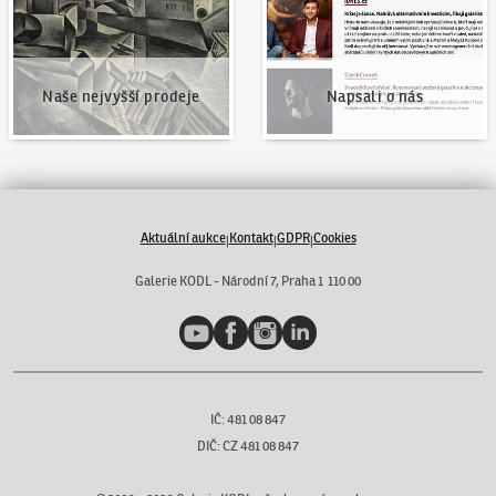
Naše nejvyšší prodeje
Napsali o nás
Aktuální aukce
Kontakt
GDPR
Cookies
|
|
|
Galerie KODL - Národní 7, Praha 1 110 00
YouTube
Facebook
Instagram
LinkedIn
IČ: 481 08 847
DIČ: CZ 481 08 847