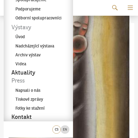
Pokračovat k obsahu
Podporujeme
Galerie KODL
Odborní spolupracovníci
Výstavy
Úvod
Nadcházející výstava
Archiv výstav
Videa
Aktuality
Press
Napsali o nás
Tiskové zprávy
Fotky ke stažení
Kontakt
CS
EN