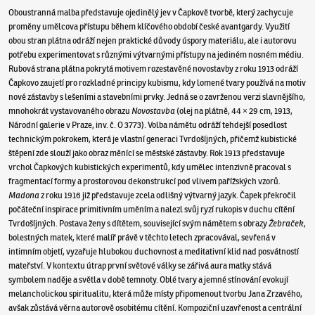
Oboustranná malba představuje ojedinělý jev v Čapkově tvorbě, který zachycuje
proměny umělcova přístupu během klíčového období české avantgardy. Využití
obou stran plátna odráží nejen praktické důvody úspory materiálu, ale i autorovu
potřebu experimentovat s různými výtvarnými přístupy na jediném nosném médiu.
Rubová strana plátna pokrytá motivem rozestavěné novostavby z roku 1913 odráží
Čapkovo zaujetí pro rozkladné principy kubismu, kdy lomené tvary používá na motiv
nové zástavby s lešeními a stavebními prvky. Jedná se o zavrženou verzi slavnějšího,
mnohokrát vystavovaného obrazu
Novostavba
(olej na plátně, 44 × 29 cm, 1913,
Národní galerie v Praze, inv. č. O 3773). Volba námětu odráží tehdejší posedlost
technickým pokrokem, která je vlastní generaci Tvrdošíjných, přičemž kubistické
štěpení zde slouží jako obraz měnící se městské zástavby. Rok 1913 představuje
vrchol Čapkových kubistických experimentů, kdy umělec intenzivně pracoval s
fragmentací formy a prostorovou dekonstrukcí pod vlivem pařížských vzorů.
Madona
z roku 1916 již představuje zcela odlišný výtvarný jazyk. Čapek překročil
počáteční inspirace primitivním uměním a nalezl svůj ryzí rukopis v duchu cítění
Tvrdošíjných. Postava ženy s dítětem, související svým námětem s obrazy
Žebraček
,
bolestných matek, které malíř právě v těchto letech zpracovával, sevřená v
intimním objetí, vyzařuje hlubokou duchovnost a meditativní klid nad posvátností
mateřství. V kontextu útrap první světové války se zářivá aura matky stává
symbolem naděje a světla v době temnoty. Oblé tvary a jemné stínování evokují
melancholickou spiritualitu, která může místy připomenout tvorbu Jana Zrzavého,
avšak zůstává věrna autorově osobitému cítění. Kompoziční uzavřenost a centrální