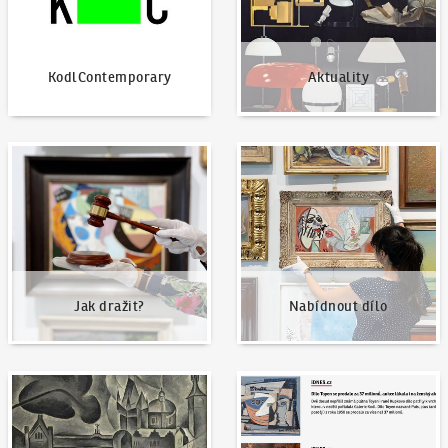
KodlContemporary
Aktuality
Jak dražit?
Nabídnout dílo
Jak dražit?
Nabídnout dílo
Naše nejvyšší prodeje
Napsali o nás