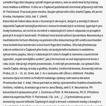
umístění figurální skupiny vytváří dojem prostoru, kde se odehrává tichý dialog
mezi matkou a dítětem. K dílu se v Čapkově pozůstalosti dochoval přípravný náčrtek
(P. Pečinková: Pracoval jsem mnoho, Soupis výtvarného díla Josefa Čapka, díl první:
Kresba, Humpolec 2019, kat. č. I/845).
Koloristické řešení obou stran v tlumených okrových, šedých a zemitých tónech
odpovídá Čapkově tehdejší preferenci monochromatických schémat, typických pro
český kubismus, od nichž se nicméně v následujících letech odpoutal ve prospěch
pestrých hravých kontrastů. Protiklad mezi konstruktivní dynamikou
Novostavby
a
meditativním tichem
Madony
na jediném díle dokumentuje šíři umělcova hledání
mezi kubistickou konstrukcí a duchovní figurální malbou. Dílo tak představuje
vzácné svědectví o Čapkově přechodu od analytického kubismu k osobitému
výtvarnému jazyku, který v následujících letech dospěl k naivismu a autentické
výpovědi „nejskromnějšího umění“, jak ji formuloval ve své stejnojmenné knize z
roku 1920. Obraz byl zřejmě prezentován, či měl být prezentován, na výstavě Dílo
Josefa Čapka: obrazy, kresby a grafika, divadlo, Umělecká beseda, Slovanský ostrov,
Praha, 22. 9. – 31. 10. 1946, kat. č. 61 v seznamu děl (
Žena s dítětem
). Položka
seznamu byla nicméně ve finálním katalogu výstavy nahrazena obrazem
Prostitutka
(kat. č. 60a). Obraz pochází ze sbírky významného českého divadelního
ředitele, režiséra, dramaturga a herce Jana Škody, zetě S. K. Neumanna. Při
konzultacích posouzeno prof. J. Zeminou a PhDr. R. Michalovou, Ph.D. Přiložena
odborná expertiza PhDr. P. Pečinkové, CSc. (cit.:
„[…] S předloženou prací
tematicky souvisí několik Čapkových olejů a kreseb s motivem matky chovající v