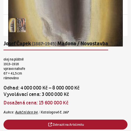
Josef Čapek
Madona / Novostavba
(1887–1945)
olej na plátně
1913–1916
vpravo nahoře
67 × 41,5 cm
rámováno
Odhad
:
4 000 000 Kč
–
8 000 000 Kč
Vyvolávací cena
:
3 000 000 Kč
Dosažená cena
:
15 600 000 Kč
Aukce
:
Aukční den 94
/
Katalogové
č.
167
Zobrazit na Artslimitu