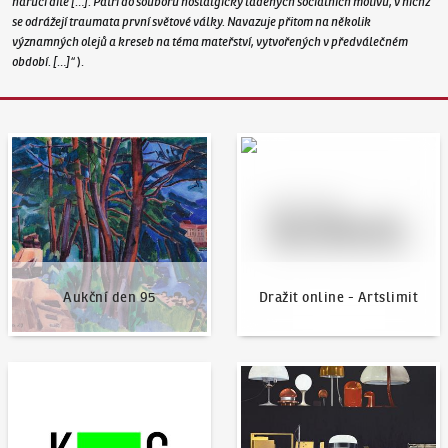
náručí dítě […]. Patří do souboru nostalgicky laděných sociálních motivů, v nichž
se odrážejí traumata první světové války. Navazuje přitom na několik
významných olejů a kreseb na téma mateřství, vytvořených v předválečném
období. […]“
).
Aukční den 95
Dražit online - Artslimit
Aukční den 95
Dražit online - Artslimit
KodlContemporary
Aktuality