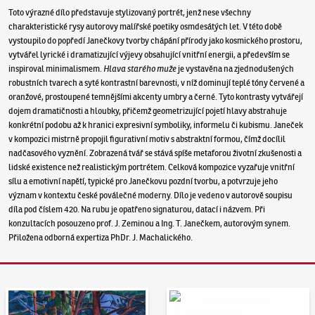
Toto výrazné dílo představuje stylizovaný portrét, jenž nese všechny
charakteristické rysy autorovy malířské poetiky osmdesátých let. V této době
vystoupilo do popředí Janečkovy tvorby chápání přírody jako kosmického prostoru,
vytvářel lyrické i dramatizující výjevy obsahující vnitřní energii, a především se
inspiroval minimalismem.
Hlava starého muže
je vystavěna na zjednodušených
robustních tvarech a syté kontrastní barevnosti, v níž dominují teplé tóny červené a
oranžové, prostoupené temnějšími akcenty umbry a černé. Tyto kontrasty vytvářejí
dojem dramatičnosti a hloubky, přičemž geometrizující pojetí hlavy abstrahuje
konkrétní podobu až k hranici expresivní symboliky, informelu či kubismu. Janeček
v kompozici mistrně propojil figurativní motiv s abstraktní formou, čímž docílil
nadčasového vyznění. Zobrazená tvář se stává spíše metaforou životní zkušenosti a
lidské existence než realistickým portrétem. Celková kompozice vyzařuje vnitřní
sílu a emotivní napětí, typické pro Janečkovu pozdní tvorbu, a potvrzuje jeho
význam v kontextu české poválečné moderny. Dílo je vedeno v autorově soupisu
díla pod číslem 420. Na rubu je opatřeno signaturou, datací i názvem. Při
konzultacích posouzeno prof. J. Zeminou a Ing. T. Janečkem, autorovým synem.
Přiložena odborná expertiza PhDr. J. Machalického.
Aukční den 95
Dražit online - Artslimit