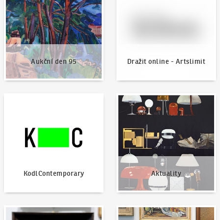
Aukční den 95
Dražit online - Artslimit
KodlContemporary
Aktuality
KodlContemporary
Aktuality
Jak dražit?
Nabídnout dílo