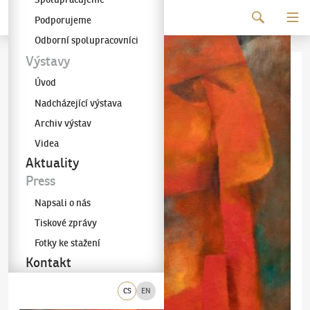
Pokračovat k obsahu
Podporujeme
Galerie KODL
Odborní spolupracovníci
Výstavy
Úvod
Nadcházející výstava
Archiv výstav
Videa
Aktuality
Press
Napsali o nás
Tiskové zprávy
Fotky ke stažení
Kontakt
CS
EN