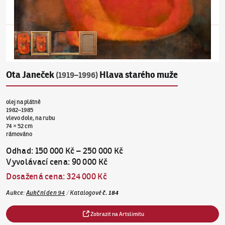
Ota Janeček
Hlava starého muže
(1919–1996)
olej na plátně
1982–1985
vlevo dole, na rubu
74 × 52 cm
rámováno
Odhad
:
150 000 Kč
–
250 000 Kč
Vyvolávací cena
:
90 000 Kč
Dosažená cena
:
324 000 Kč
Aukce
:
Aukční den 94
/
Katalogové
č.
184
Zobrazit na Artslimitu