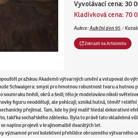
Vyvolávací cena
:
30 0
Kladívková cena
:
70 0
Aukce
:
Aukční den 95
/
Katal
Zobrazit na Artslimitu
opouštěl pražskou Akademii výtvarných umění a vstupoval do výt
anuše Schwaigera: smysl pro hmotnou robustnost tvaru a hutnou pa
 soumraku hnědí, okrů a šedí; tělo je modelováno nikoli světelnou
vky figuru neoddělují, ale pohlcují; vzniká hutná, téměř reliéfní 
chanicky přejímal. Tam, kde by jiný malíř hledal dekorativní efek
ho, takřka sochařského záblesku. Byla to právě tato skladebná vů
e naplno projevil v krajinomalbě dvacátých let.
ky významné první kolektivní přehlídce obrozeného výtvarného od