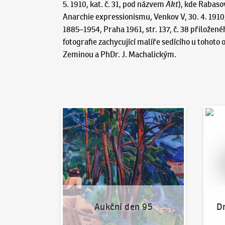
5. 1910, kat. č. 31, pod názvem
Akt
), kde Rabaso
Anarchie expressionismu, Venkov V, 30. 4. 1910, 
1885–1954, Praha 1961, str. 137, č. 38 přiložené
fotografie zachycující malíře sedícího u tohoto 
Zeminou a PhDr. J. Machalickým.
Aukční den 95
Dražit
Aukční den 95
Dr