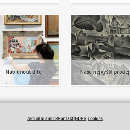
nout dílo
Naše nejvyšší prodeje
Nabídnout dílo
Naše nejvyšší prodej
Aktuální aukce
|
Kontakt
|
GDPR
|
Cookies