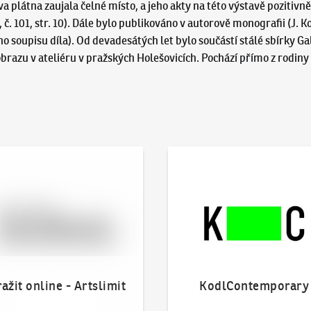
va plátna zaujala čelné místo, a jeho akty na této výstavě pozitivně
č. 101, str. 10). Dále bylo publikováno v autorově monografii (J. Ko
ho soupisu díla). Od devadesátých let bylo součástí stálé sbírky Ga
obrazu v ateliéru v pražských Holešovicích. Pochází přímo z rodiny
 online - Artslimit
KodlContemporary
ažit online - Artslimit
KodlContemporary