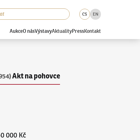
CS
EN
Aukce
O nás
Výstavy
Aktuality
Press
Kontakt
Akt na pohovce
954)
50 000 Kč