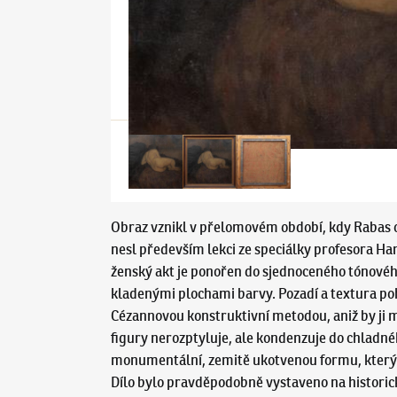
Obraz vznikl v přelomovém období, kdy Rabas 
nesl především lekci ze speciálky profesora H
ženský akt je ponořen do sjednoceného tónového
kladenými plochami barvy. Pozadí a textura poho
Cézannovou konstruktivní metodou, aniž by ji me
figury nerozptyluje, ale kondenzuje do chladné
monumentální, zemitě ukotvenou formu, který s
Dílo bylo pravděpodobně vystaveno na historic