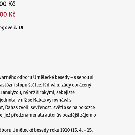
00 Kč
00 Kč
č.
18
ogové
varného odboru Umělecké besedy – s sebou si
stózní stopu štětce. K diváku zády obrácený
 analýzou, nýbrž širokými, sebejistě
jednota, v níž se Rabas vyrovnává s
t, Rabas zvolil sevřenost: světlo se na pokožce
le, jež předznamenala autorův pozdější zájem o
boru Umělecké besedy roku 1910 (15. 4. – 15.