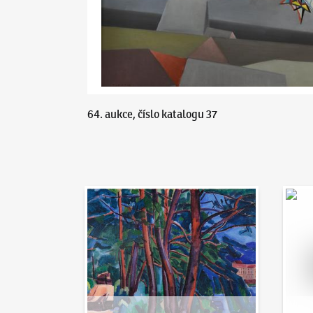
64. aukce, číslo katalogu 37
Aukční den 95
Dražit