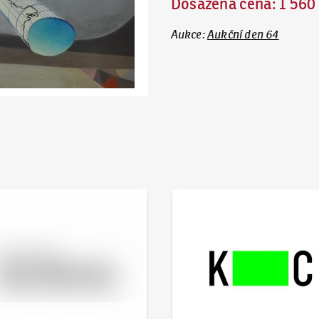
Dosažená cena
:
1 560
Aukce
:
Aukční den 64
 online - Artslimit
KodlContemporary