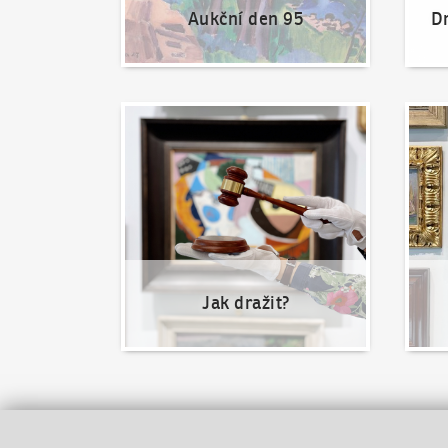
Aukční den 95
Dr
Jak dražit?
Nabíd
Jak dražit?