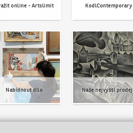
ažit online - Artslimit
KodlContemporary
nout dílo
Naše nejvyšší prodeje
Nabídnout dílo
Naše nejvyšší prodej