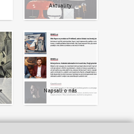
Aktuality
Napsali o nás
e
Napsali o nás