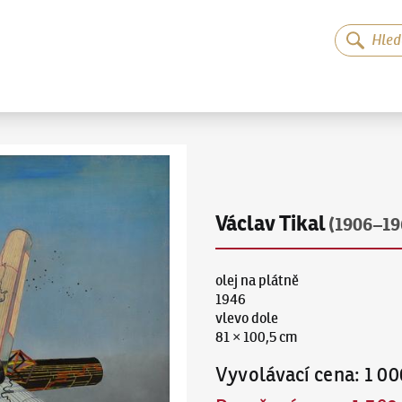
Václav Tikal
(1906–19
olej na plátně
1946
vlevo dole
81 × 100,5 cm
Vyvolávací cena
:
1 00