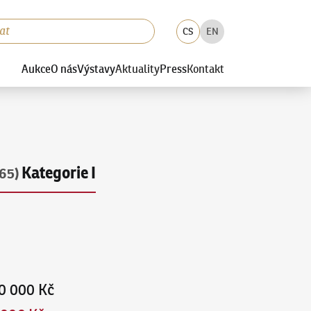
CS
EN
Aukce
O nás
Výstavy
Aktuality
Press
Kontakt
Kategorie I
65)
0 000 Kč