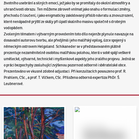
životního usebrání a silných emocí, jež jako by se promítaly do okolní atmosféry a
uhrančivosti obrazu. Ten můžeme zároveň vnímat jako snahu o formulaci změny,
přechodu či loučení, i jako enigmaticky zakódovaný příslib návratu a znovuzrození,
které nenápadně prýští ze skály při úpatí skalního masivu společně s drobným
vodopádem.
Zvoleným tématem i výtvarným provedením toto dílo nejenže plynule navazuje na
dosavadní autorovu tvorbu, ale předjímá i jeho malířský epilog, úzce spojený s
německým ostrovem Helgoland. Schikaneder se v představovaném plátně
prezentuje nezaměnitelně osobitou malířskou polohou, která v sobě spájí veškeré
umělecké, výtvarné, technické i myšlenkové aspekty jeho zralého projevu. Jedná se
o práci bezpochyby zasluhující zvýšenou pozornost odborné i sběratelské obce.
Prezentováno ve vkusné zdobné adjustaci. Při konzultacích posouzeno prof. R.
Prahlem, CSc., a prof. T. Vlčkem, CSc. Přiložena odborná expertiza PhDr. Š.
Leubnerové.
Aukční den 95
Dražit online - Artslimit