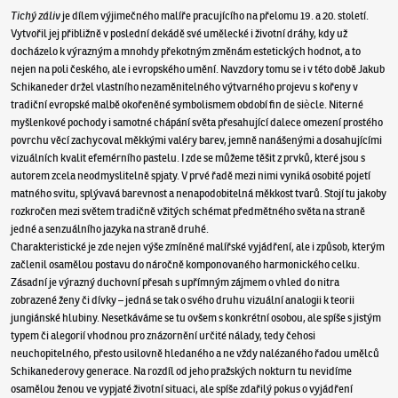
Tichý záliv
je dílem výjimečného malíře pracujícího na přelomu 19. a 20. století.
Vytvořil jej přibližně v poslední dekádě své umělecké i životní dráhy, kdy už
docházelo k výrazným a mnohdy překotným změnám estetických hodnot, a to
nejen na poli českého, ale i evropského umění. Navzdory tomu se i v této době Jakub
Schikaneder držel vlastního nezaměnitelného výtvarného projevu s kořeny v
tradiční evropské malbě okořeněné symbolismem období fin de siècle. Niterné
myšlenkové pochody i samotné chápání světa přesahující dalece omezení prostého
povrchu věcí zachycoval měkkými valéry barev, jemně nanášenými a dosahujícími
vizuálních kvalit efemérního pastelu. I zde se můžeme těšit z prvků, které jsou s
autorem zcela neodmyslitelně spjaty. V prvé řadě mezi nimi vyniká osobité pojetí
matného svitu, splývavá barevnost a nenapodobitelná měkkost tvarů. Stojí tu jakoby
rozkročen mezi světem tradičně vžitých schémat předmětného světa na straně
jedné a senzuálního jazyka na straně druhé.
Charakteristické je zde nejen výše zmíněné malířské vyjádření, ale i způsob, kterým
začlenil osamělou postavu do náročně komponovaného harmonického celku.
Zásadní je výrazný duchovní přesah s upřímným zájmem o vhled do nitra
zobrazené ženy či dívky – jedná se tak o svého druhu vizuální analogii k teorii
jungiánské hlubiny. Nesetkáváme se tu ovšem s konkrétní osobou, ale spíše s jistým
typem či alegorií vhodnou pro znázornění určité nálady, tedy čehosi
neuchopitelného, přesto usilovně hledaného a ne vždy nalézaného řadou umělců
Schikanederovy generace. Na rozdíl od jeho pražských nokturn tu nevidíme
osamělou ženou ve vypjaté životní situaci, ale spíše zdařilý pokus o vyjádření