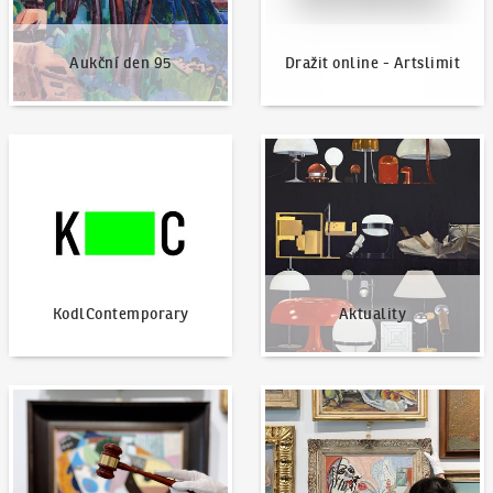
Aukční den 95
Dražit online - Artslimit
KodlContemporary
Aktuality
KodlContemporary
Aktuality
Jak dražit?
Nabídnout dílo