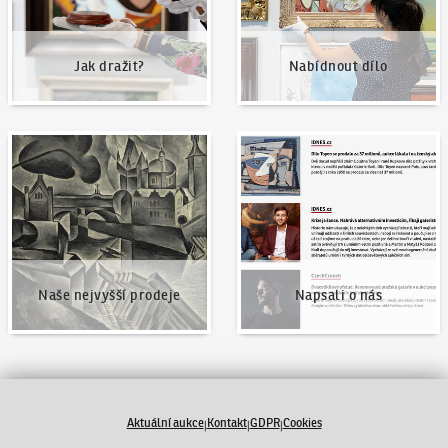
Jak dražit?
Nabídnout dílo
Naše nejvyšší prodeje
Napsali o nás
Naše nejvyšší prodeje
Napsali o nás
Aktuální aukce
Kontakt
GDPR
Cookies
|
|
|