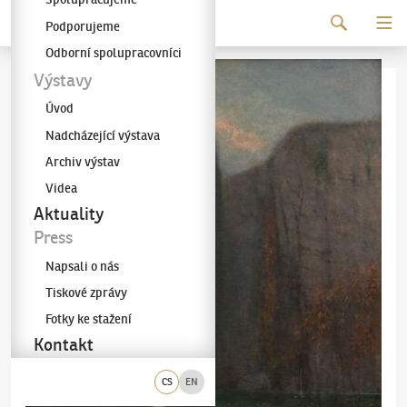
Pokračovat k obsahu
Podporujeme
Galerie KODL
Odborní spolupracovníci
Výstavy
Úvod
Nadcházející výstava
Archiv výstav
Videa
Aktuality
Press
Napsali o nás
Tiskové zprávy
Fotky ke stažení
Kontakt
CS
EN