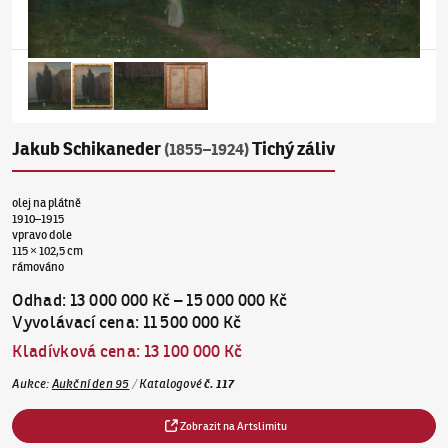
Jakub Schikaneder
Tichý záliv
(1855–1924)
olej na plátně
1910–1915
vpravo dole
115 × 102,5 cm
rámováno
Odhad
:
13 000 000 Kč
–
15 000 000 Kč
Vyvolávací cena
:
11 500 000 Kč
Kladívková cena
:
13 100 000 Kč
Aukce
:
Aukční den 95
/
Katalogové
č.
117
Zobrazit na Artslimitu