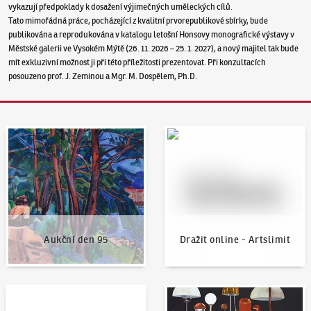
vykazují předpoklady k dosažení výjimečných uměleckých cílů.
Tato mimořádná práce, pocházející z kvalitní prvorepublikové sbírky, bude
publikována a reprodukována v katalogu letošní Honsovy monografické výstavy v
Městské galerii ve Vysokém Mýtě (26. 11. 2026 – 25. 1. 2027), a nový majitel tak bude
mít exkluzivní možnost ji při této příležitosti prezentovat. Při konzultacích
posouzeno prof. J. Zeminou a Mgr. M. Dospělem, Ph.D.
Aukční den 95
Dražit online - Artslimit
Aukční den 95
Dražit online - Artslimit
KodlContemporary
Aktuality