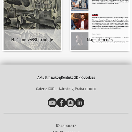
Naše nejvyšší prodeje
Napsali o nás
Aktuální aukce
Kontakt
GDPR
Cookies
|
|
|
Galerie KODL - Národní 7, Praha 1 110 00
YouTube
Facebook
Instagram
LinkedIn
IČ: 481 08 847