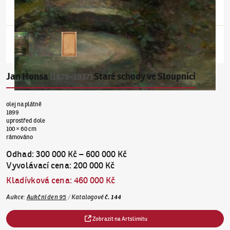
Jan Honsa
Staré schody ve Sloupnici
(1876–1937)
olej na plátně
1899
uprostřed dole
100 × 60 cm
rámováno
Odhad
:
300 000 Kč
–
600 000 Kč
Vyvolávací cena
:
200 000 Kč
Kladívková cena
:
460 000 Kč
Aukce
:
Aukční den 95
/
Katalogové
č.
144
Zobrazit na Artslimitu