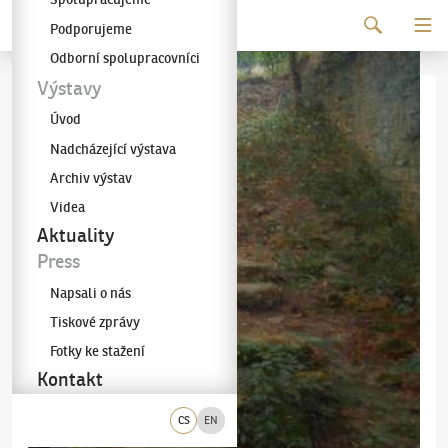
Pokračovat k obsahu
Podporujeme
Galerie KODL
Odborní spolupracovníci
Výstavy
Úvod
Nadcházející výstava
Archiv výstav
Videa
Aktuality
Press
Napsali o nás
Tiskové zprávy
Fotky ke stažení
Kontakt
CS
EN