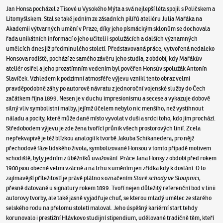
Jan Honsa pocházel z Tisové u Vysokého Mýta a svá nejlepší léta spojil s Poličskem a
Litomyšlskem. Stal se také jedním ze zásadních pilířů ateliéru Julia Mařáka na
Akademii výtvarných umění v Praze; díky jeho písmáckým sklonům se dochovala
řada unikátních informací o jeho učiteli i spolužácích a dalších významných
umělcích dnes již předminulého století. Představovaná práce, vytvořená nedaleko
Honsova rodiště, pochází ze samého závěru jeho studia, z období, kdy Mařákův
ateliér osiřel a jeho prozatímním vedením byl pověřen Honsův spolužák Antonín
Slavíček. Vzhledem k podzimní atmosféře výjevu vznikl tento obraz velmi
pravděpodobně záhy po autorově návratu z jednoroční vojenské služby do Čech
začátkem října 1899. Nesen je v duchu impresionismu a secese a vykazuje dobově
silný vliv symbolistní malby, jejímž účelem nebylo nic menšího, než vystihnout
náladu a pocity, které může dané místo vyvolat v duši a srdci toho, kdo jím prochází.
Středobodem výjevu je zde žena tvořící průnik všech prostorových linií. Zcela
nepřekvapivě je též blízkou analogií k tvorbě Jakuba Schikanedera, pro nějž
přechodové fáze lidského života, symbolizované Honsou v tomto případě motivem
schodiště, byly jedním z úběžníků uvažování. Práce Jana Honsy z období před rokem
1900 jsou obecně velmi vzácné a na trhu s uměním jen zřídka kdy k dostání. O to
zajímavější příležitostí je právě plátno s označením
Staré schody ve Sloupnici
,
přesně datované u signatury rokem 1899. Tvoří nejen důležitý referenční bod v linii
autorovy tvorby, ale také jasně vyjadřuje chuť, se kterou mladý umělec ze starého
selského rodu na přelomu století maloval. Jeho úspěšný kariérní start tehdy
korunovalo i prestižní Hlávkovo studijní stipendium, udělované tradičně těm, kteří