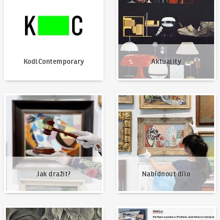
KodlContemporary
Aktuality
Jak dražit?
Nabídnout dílo
Jak dražit?
Nabídnout dílo
Naše nejvyšší prodeje
Napsali o nás