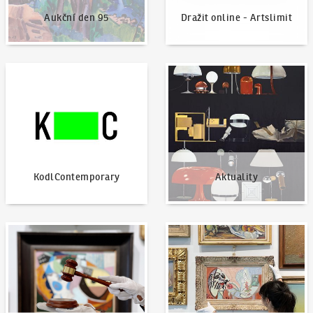
Aukční den 95
Dražit online - Artslimit
KodlContemporary
Aktuality
KodlContemporary
Aktuality
Jak dražit?
Nabídnout dílo