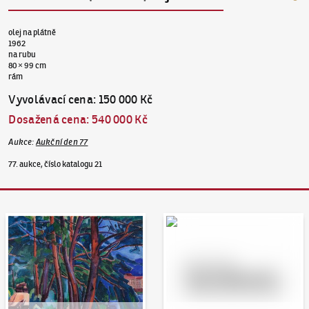
olej na plátně
1962
na rubu
80 × 99 cm
rám
Vyvolávací cena
:
150 000 Kč
Dosažená cena
:
540 000 Kč
Aukce
:
Aukční den 77
77. aukce, číslo katalogu 21
Aukční den 95
Dražit online - Artslimit