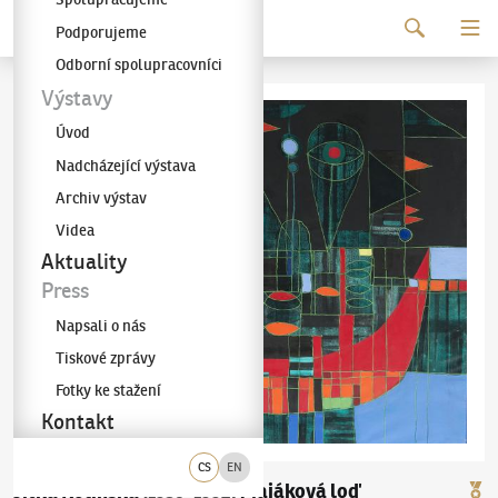
Pokračovat k obsahu
Podporujeme
Galerie KODL
Odborní spolupracovníci
Výstavy
Úvod
Nadcházející výstava
Archiv výstav
Videa
Aktuality
Press
Napsali o nás
Tiskové zprávy
Fotky ke stažení
Kontakt
CS
EN
Jitka Kolínská
Majáková loď
(1930–1992)