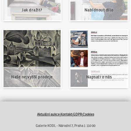
Jak dražit?
Nabídnout dílo
Naše nejvyšší prodeje
Napsali o nás
Naše nejvyšší prodeje
Napsali o nás
Aktuální aukce
Kontakt
GDPR
Cookies
|
|
|
Galerie KODL - Národní 7, Praha 1 110 00