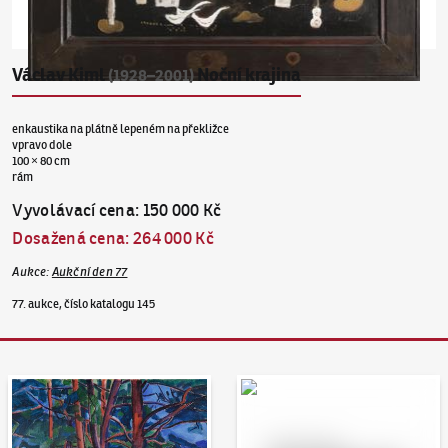
Václav Kiml
Noční krajina
(1928–2001)
enkaustika na plátně lepeném na překližce
vpravo dole
100 × 80 cm
rám
Vyvolávací cena
:
150 000 Kč
Dosažená cena
:
264 000 Kč
Aukce
:
Aukční den 77
77. aukce, číslo katalogu 145
Aukční den 95
Dražit online - Artslimit