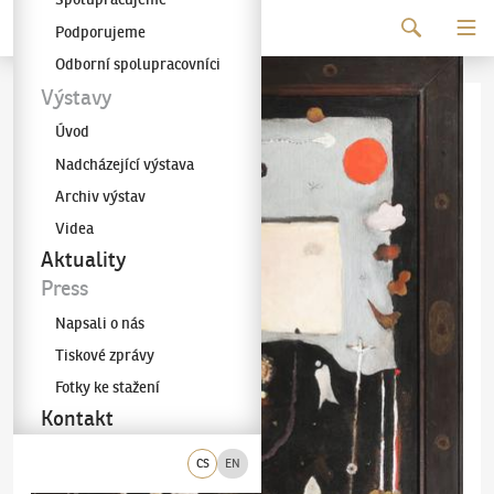
Pokračovat k obsahu
Podporujeme
Galerie KODL
Odborní spolupracovníci
Výstavy
Úvod
Nadcházející výstava
Archiv výstav
Videa
Aktuality
Press
Napsali o nás
Tiskové zprávy
Fotky ke stažení
Kontakt
CS
EN