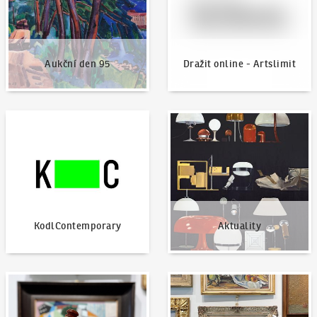
Aukční den 95
Dražit online - Artslimit
KodlContemporary
Aktuality
KodlContemporary
Aktuality
Jak dražit?
Nabídnout dílo