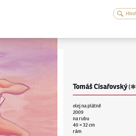
Tomáš Císařovský
(✱
olej na plátně
2009
na rubu
40 × 32 cm
rám