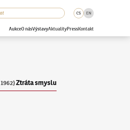
CS
EN
Aukce
O nás
Výstavy
Aktuality
Press
Kontakt
Ztráta smyslu
 1962)