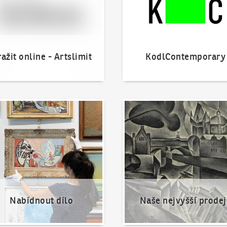
ažit online - Artslimit
KodlContemporary
nout dílo
Naše nejvyšší prodeje
Nabídnout dílo
Naše nejvyšší prodej