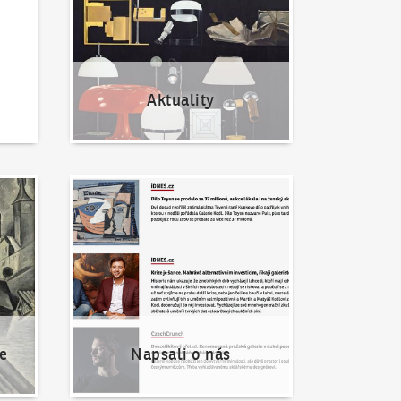
Aktuality
Napsali o nás
e
Napsali o nás