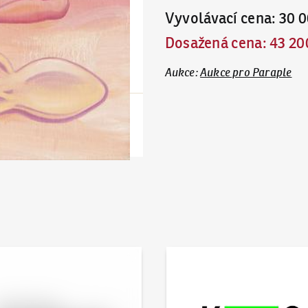
Vyvolávací cena
:
30 0
Dosažená cena
:
43 20
Aukce
:
Aukce pro Paraple
 online - Artslimit
KodlContemporary