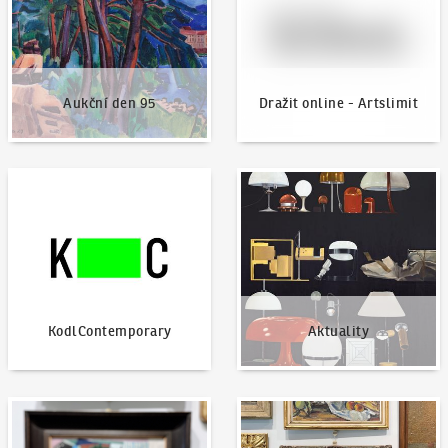
Aukční den 95
Dražit online - Artslimit
KodlContemporary
Aktuality
KodlContemporary
Aktuality
Jak dražit?
Nabídnout dílo