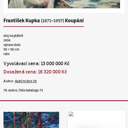
František Kupka
Koupání
(1871–1957)
olej na plátně
1904
vpravo dole
56 × 56 cm
rám
Vyvolávací cena
:
13 000 000 Kč
Dosažená cena
:
16 320 000 Kč
Aukce
:
Aukční den 78
78. aukce, číslo katalogu 73
Aukční den 95
Dražit online - Artslimit