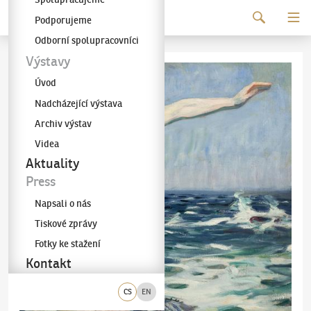
Pokračovat k obsahu
Podporujeme
Galerie KODL
Odborní spolupracovníci
Výstavy
Úvod
Nadcházející výstava
Archiv výstav
Videa
Aktuality
Press
Napsali o nás
Tiskové zprávy
Fotky ke stažení
Kontakt
CS
EN