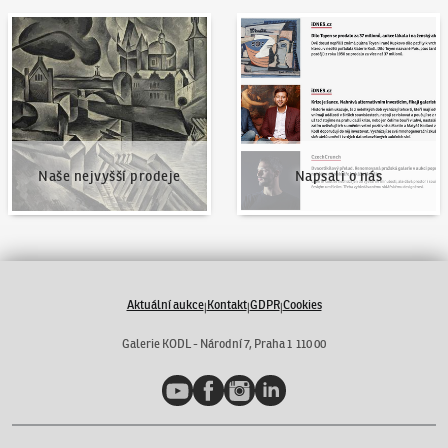
Naše nejvyšší prodeje
Napsali o nás
Naše nejvyšší prodeje
Napsali o nás
Aktuální aukce
Kontakt
GDPR
Cookies
|
|
|
Galerie KODL - Národní 7, Praha 1 110 00
YouTube
Facebook
Instagram
LinkedIn