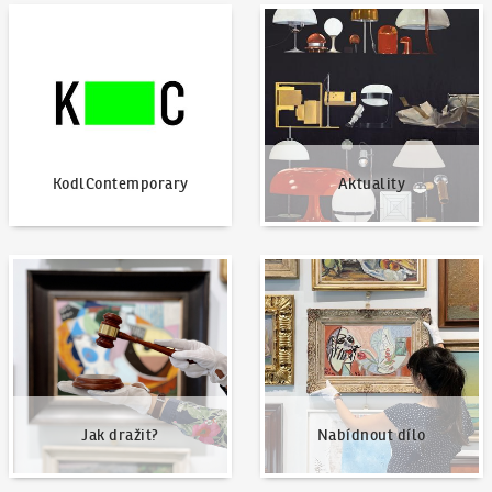
KodlContemporary
Aktuality
KodlContemporary
Aktuality
Jak dražit?
Nabídnout dílo
Jak dražit?
Nabídnout dílo