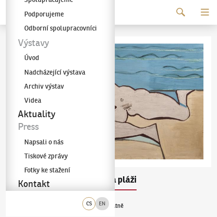
Pokračovat k obsahu
Podporujeme
Galerie KODL
Odborní spolupracovníci
Výstavy
Úvod
Nadcházející výstava
Archiv výstav
Videa
Aktuality
Press
Napsali o nás
Tiskové zprávy
Fotky ke stažení
Emil Filla
Žena na pláži
(1882–1953)
Kontakt
CS
EN
kombinovaná technika (olej, tempera) na plátně
1932-1933