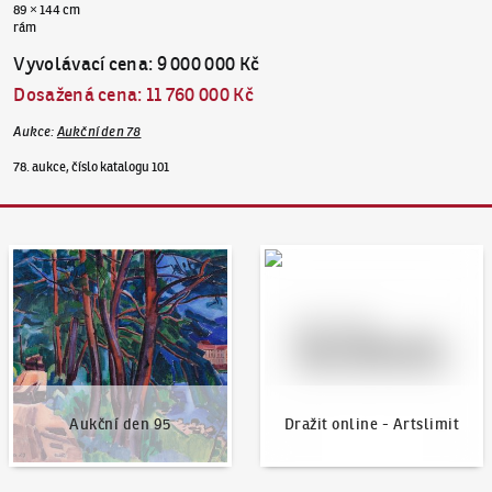
89 × 144 cm
rám
Vyvolávací cena
:
9 000 000 Kč
Dosažená cena
:
11 760 000 Kč
Aukce
:
Aukční den 78
78. aukce, číslo katalogu 101
Aukční den 95
Dražit online - Artslimit
Aukční den 95
Dražit online - Artslimit