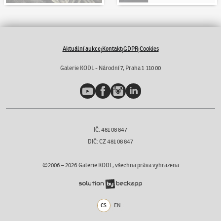
Aktuální aukce
Kontakt
GDPR
Cookies
|
|
|
Galerie KODL - Národní 7, Praha 1 110 00
YouTube
Facebook
Instagram
LinkedIn
IČ: 481 08 847
DIČ: CZ 481 08 847
©2006 –
2026
Galerie KODL, všechna práva vyhrazena
CS
EN