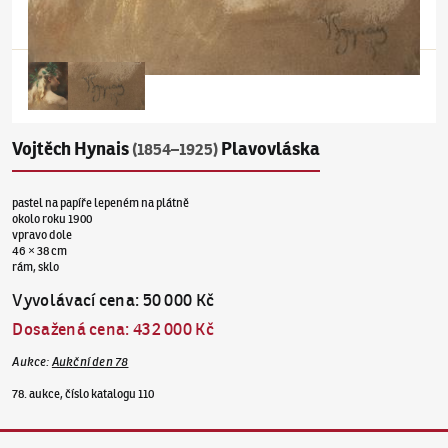
Vojtěch Hynais
Plavovláska
(1854–1925)
pastel na papíře lepeném na plátně
okolo roku 1900
vpravo dole
46 × 38 cm
rám, sklo
Vyvolávací cena
:
50 000 Kč
Dosažená cena
:
432 000 Kč
Aukce
:
Aukční den 78
78. aukce, číslo katalogu 110