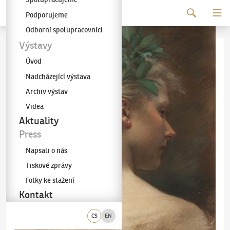
Pokračovat k obsahu
Podporujeme
Galerie KODL
Odborní spolupracovníci
Výstavy
Úvod
Nadcházející výstava
Archiv výstav
Videa
Aktuality
Press
Napsali o nás
Tiskové zprávy
Fotky ke stažení
Kontakt
CS
EN