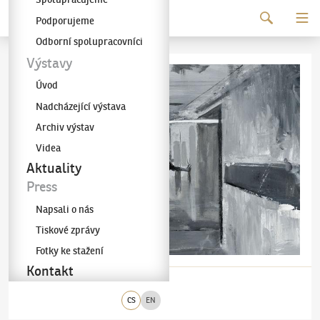
Pokračovat k obsahu
Podporujeme
Galerie KODL
Odborní spolupracovníci
Výstavy
Úvod
Nadcházející výstava
Archiv výstav
Videa
Aktuality
Press
Napsali o nás
Tiskové zprávy
Fotky ke stažení
Kontakt
CS
EN