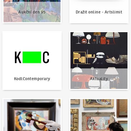
Aukční den 95
Dražit online - Artslimit
KodlContemporary
Aktuality
KodlContemporary
Aktuality
Jak dražit?
Nabídnout dílo