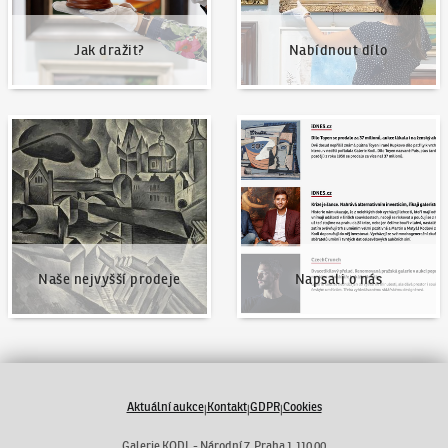
Jak dražit?
Nabídnout dílo
Naše nejvyšší prodeje
Napsali o nás
Naše nejvyšší prodeje
Napsali o nás
Aktuální aukce
Kontakt
GDPR
Cookies
|
|
|
Galerie KODL - Národní 7, Praha 1 110 00