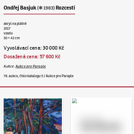
Ondřej Basjuk
Rozcestí
(✱ 1983)
akryl na plátně
2017
vzadu
30 × 42 cm
Vyvolávací cena
:
30 000 Kč
Dosažená cena
:
57 600 Kč
Aukce
:
Aukce pro Paraple
78. aukce, číslo katalogu 5 / Aukce pro Paraple
Aukční den 95
Dražit online - Artslimit