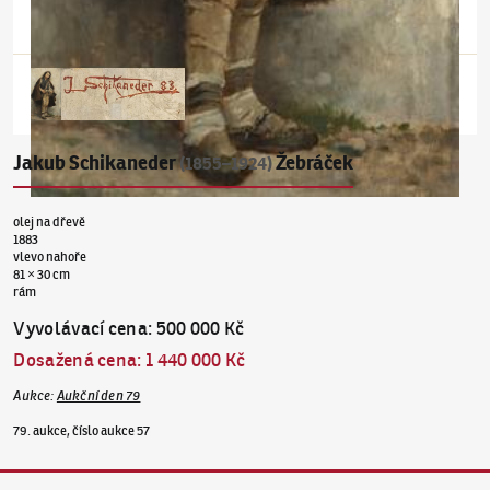
Jakub Schikaneder
Žebráček
(1855–1924)
olej na dřevě
1883
vlevo nahoře
81 × 30 cm
rám
Vyvolávací cena
:
500 000 Kč
Dosažená cena
:
1 440 000 Kč
Aukce
:
Aukční den 79
79. aukce, číslo aukce 57