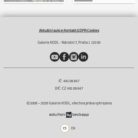
Aktuální aukce
Kontakt
GDPR
Cookies
|
|
|
Galerie KODL - Národní 7, Praha 1 110 00
YouTube
Facebook
Instagram
LinkedIn
IČ: 481 08 847
DIČ: CZ 481 08 847
©2006 –
2026
Galerie KODL, všechna práva vyhrazena
CS
EN