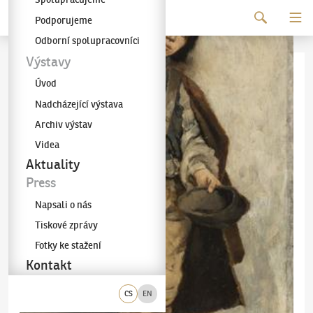
Pokračovat k obsahu
Podporujeme
Galerie KODL
Odborní spolupracovníci
Výstavy
Úvod
Nadcházející výstava
Archiv výstav
Videa
Aktuality
Press
Napsali o nás
Tiskové zprávy
Fotky ke stažení
Kontakt
CS
EN