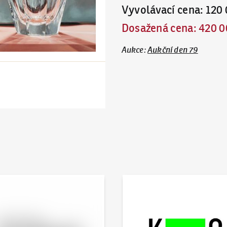
Vyvolávací cena
:
120 
Dosažená cena
:
420 0
Aukce
:
Aukční den 79
 online - Artslimit
KodlContemporary