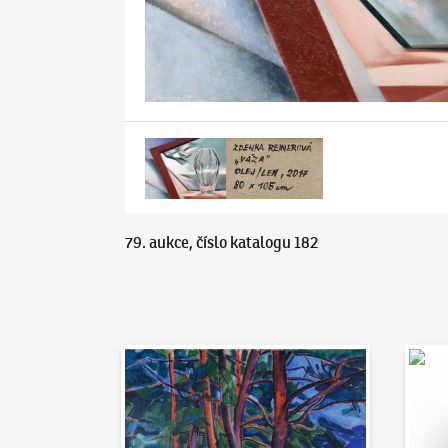
79. aukce, číslo katalogu 182
Aukční den 95
Dražit