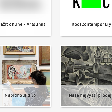
ažit online - Artslimit
KodlContemporary
nout dílo
Naše nejvyšší prodeje
Nabídnout dílo
Naše nejvyšší prodej