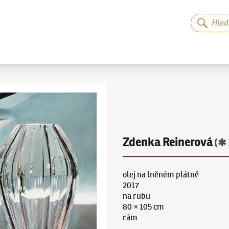
Zdenka Reinerová
(✱ 
olej na lněném plátně
2017
na rubu
80 × 105 cm
rám