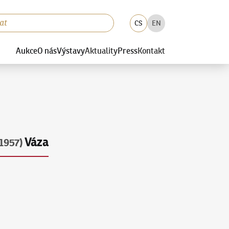
CS
EN
Aukce
O nás
Výstavy
Aktuality
Press
Kontakt
Váza
1957)