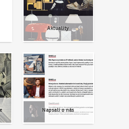
Aktuality
Napsali o nás
e
Napsali o nás