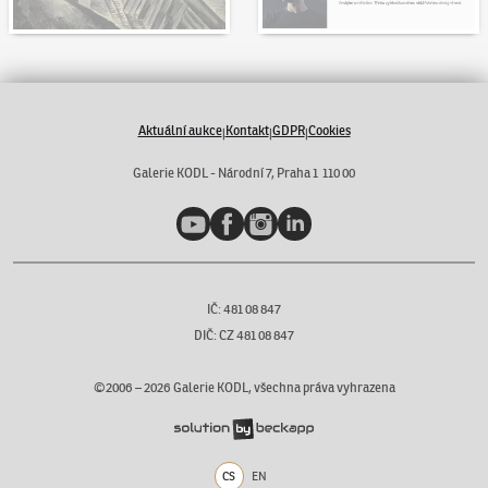
Aktuální aukce
Kontakt
GDPR
Cookies
|
|
|
Galerie KODL - Národní 7, Praha 1 110 00
YouTube
Facebook
Instagram
LinkedIn
IČ: 481 08 847
DIČ: CZ 481 08 847
©2006 –
2026
Galerie KODL, všechna práva vyhrazena
CS
EN