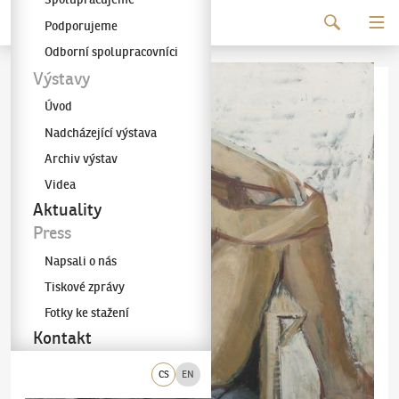
Pokračovat k obsahu
Podporujeme
Galerie KODL
Odborní spolupracovníci
Výstavy
Úvod
Nadcházející výstava
Archiv výstav
Videa
Aktuality
Press
Napsali o nás
Tiskové zprávy
Fotky ke stažení
Kontakt
CS
EN