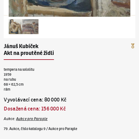
Jánuš Kubíček
Akt na proutěné židli
tempera na sololitu
1959
na rubu
68 × 62,5 cm
rám
Vyvolávací cena
:
80 000 Kč
Dosažená cena
:
156 000 Kč
Aukce
:
Aukce pro Paraple
79. Aukce, číslo katalogu 9 / Aukce pro Paraple