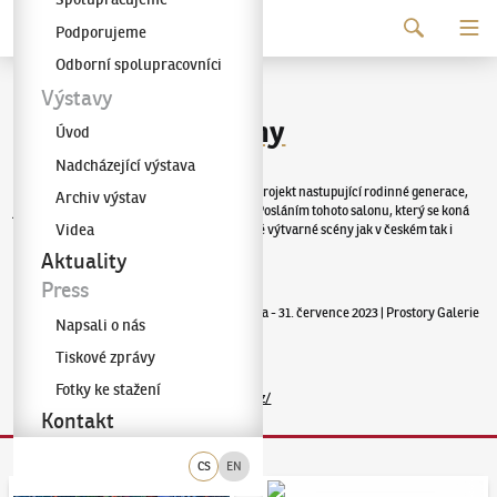
Pokračovat k obsahu
Podporujeme
Galerie KODL
Odborní spolupracovníci
Výstavy
Letní výtvarné salony
Úvod
Nadcházející výstava
Letní výtvarný salon Kodl Contemporary je projekt nastupující rodinné generace,
Archiv výstav
jejíž zájem se ubírá k současným umělcům. Posláním tohoto salonu, který se koná
Videa
každé léto, je podpora a prezentace současné výtvarné scény jak v českém tak i
mezinárodním kontextu.
Aktuality
Press
Nadcházející letní výtvarný salon
: 19. června - 31. července 2023 | Prostory Galerie
Napsali o nás
KODL
Tiskové zprávy
Fotky ke stažení
Podrobnosti na
https://kodlcontemporary.cz/
Kontakt
CS
EN
Aukční den 95
Dražit online - Artslimit