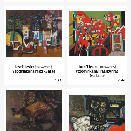
Josef Liesler
(1912–2005)
Vzpomínka na Pražský hrad
Josef Liesler
(1912–2005)
Vzpomínka na Pra
Josef Liesler
Josef Liesler
(1912–2005)
(1912–2005)
Vzpomínka na Pražský hrad
Vzpomínka na Pražský hrad
(varianta)
č.
43
č.
44
Josef Liesler
(1912–2005)
Zlá kočka
Josef Liesler
(1912–2005)
Velká Morava