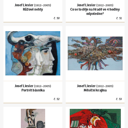
Josef Liesler
Josef Liesler
(1912–2005)
(1912–2005)
Růžové nehty
Co se to děje na Hradě ve 4 hodiny
odpoledne?
č.
50
č.
51
Josef Liesler
(1912–2005)
Portrét básníka
Josef Liesler
(1912–2005)
Měsíční krajina
Josef Liesler
Josef Liesler
(1912–2005)
(1912–2005)
Portrét básníka
Měsíční krajina
č.
52
č.
53
Josef Liesler
(1912–2005)
Orákulum na stolečku
Josef Liesler
(1912–2005)
Smutný Hippie