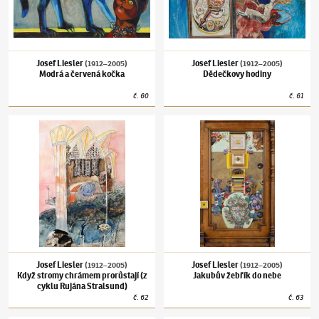
Josef Liesler
Josef Liesler
(1912–2005)
(1912–2005)
Modrá a červená kočka
Dědečkovy hodiny
č.
60
č.
61
Josef Liesler
(1912–2005)
Když stromy chrámem prorůstají (z cyklu Rujána Stralsund)
Josef Liesler
(1912–2005)
Jakubův žebřík d
Josef Liesler
Josef Liesler
(1912–2005)
(1912–2005)
Když stromy chrámem prorůstají (z
Jakubův žebřík do nebe
cyklu Rujána Stralsund)
č.
62
č.
63