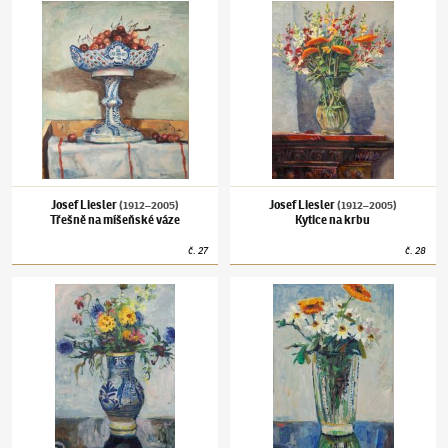
Josef Liesler
(1912–2005)
Třešně na míšeňské váze
Josef Liesler
(1912–2005)
Kytice na krbu
Josef Liesler
Josef Liesler
(1912–2005)
(1912–2005)
Třešně na míšeňské váze
Kytice na krbu
č.
27
č.
28
Josef Liesler
(1912–2005)
Kytička v lidovém džbánu
Josef Liesler
(1912–2005)
Kytička ve skleně