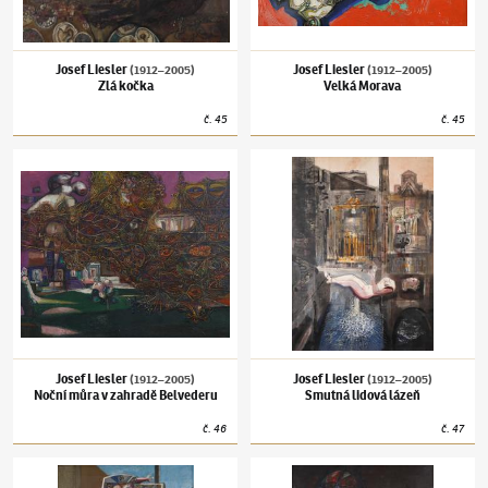
Josef Liesler
Josef Liesler
(1912–2005)
(1912–2005)
Zlá kočka
Velká Morava
č.
45
č.
45
Josef Liesler
(1912–2005)
Noční můra v zahradě Belvederu
Josef Liesler
(1912–2005)
Smutná lidová lá
Josef Liesler
Josef Liesler
(1912–2005)
(1912–2005)
Noční můra v zahradě Belvederu
Smutná lidová lázeň
č.
46
č.
47
Josef Liesler
(1912–2005)
Veselá bilance lidových lázní
Josef Liesler
(1912–2005)
Utrpení v láhvi