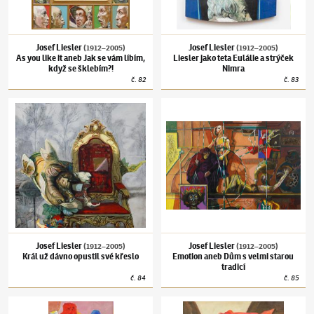
Josef Liesler
Josef Liesler
(1912–2005)
(1912–2005)
As you like it aneb Jak se vám líbím,
Liesler jako teta Eulálie a strýček
když se šklebím?!
Nimra
č.
82
č.
83
Josef Liesler
(1912–2005)
Král už dávno opustil své křeslo
Josef Liesler
(1912–2005)
Emotion aneb Dům 
Josef Liesler
Josef Liesler
(1912–2005)
(1912–2005)
Král už dávno opustil své křeslo
Emotion aneb Dům s velmi starou
tradicí
č.
84
č.
85
Josef Liesler
(1912–2005)
Transmutace hmoty
Josef Liesler
(1912–2005)
Ne všecko pochází