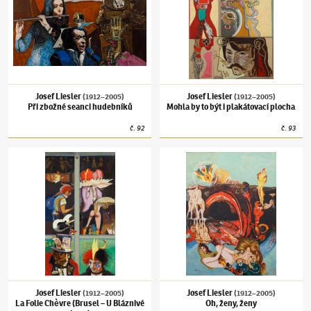
Josef Liesler
Josef Liesler
(1912–2005)
(1912–2005)
Při zbožné seanci hudebníků
Mohla by to být i plakátovací plocha
č.
92
č.
93
Josef Liesler
(1912–2005)
La Folie Chèvre (Brusel – U Bláznivé kozy)
Josef Liesler
(1912–2005)
Oh, ženy, ženy
Josef Liesler
Josef Liesler
(1912–2005)
(1912–2005)
La Folie Chèvre (Brusel – U Bláznivé
Oh, ženy, ženy