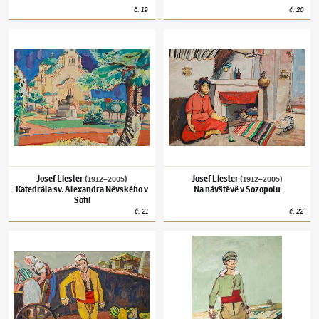
č.
19
č.
20
Josef Liesler
(1912–2005)
Katedrála sv. Alexandra Něvského v Sofii
Josef Liesler
(1912–2005)
Na návštěvě v So
Josef Liesler
Josef Liesler
(1912–2005)
(1912–2005)
Katedrála sv. Alexandra Něvského v
Na návštěvě v Sozopolu
Sofii
č.
21
č.
22
Josef Liesler
(1912–2005)
Sozopolský sedlák
Josef Liesler
(1912–2005)
Venkovan z okolí