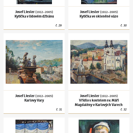
Josef Liesler
Josef Liesler
(1912–2005)
(1912–2005)
Kytička v lidovém džbánu
Kytička ve skleněné váze
č.
29
č.
30
Josef Liesler
(1912–2005)
Karlovy Vary
Josef Liesler
(1912–2005)
Vřídlo s kostelem
Josef Liesler
Josef Liesler
(1912–2005)
(1912–2005)
Karlovy Vary
Vřídlo s kostelem sv. Máří
Magdalény v Karlových Varech
č.
31
č.
32
Josef Liesler
(1912–2005)
Z amsterdamské galerie
Josef Liesler
(1912–2005)
Náš Lukášek