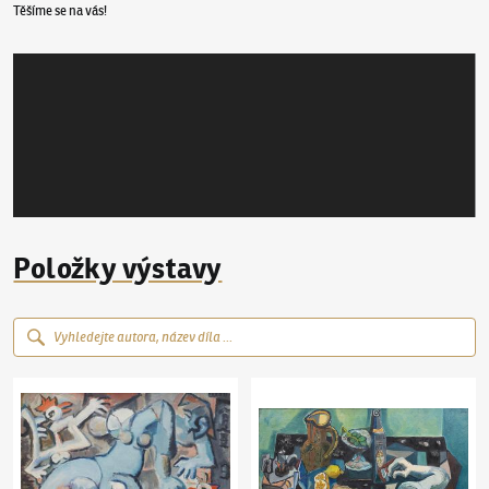
Těšíme se na vás!
Položky výstavy
Josef Liesler
(1912–2005)
Slepice
Josef Liesler
(1912–2005)
Zátiší s pecnem c