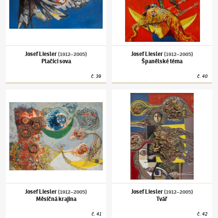
Josef Liesler
Josef Liesler
(1912–2005)
(1912–2005)
Plačící sova
Španělské téma
č.
39
č.
40
Josef Liesler
(1912–2005)
Měsíčná krajina
Josef Liesler
(1912–2005)
Tvář
Josef Liesler
Josef Liesler
(1912–2005)
(1912–2005)
Měsíčná krajina
Tvář
č.
41
č.
42