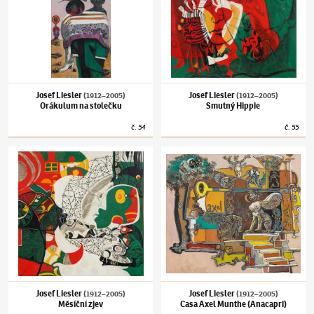
Josef Liesler
Josef Liesler
(1912–2005)
(1912–2005)
Orákulum na stolečku
Smutný Hippie
č.
54
č.
55
Josef Liesler
(1912–2005)
Měsíční zjev
Josef Liesler
(1912–2005)
Casa Axel Munthe
Josef Liesler
Josef Liesler
(1912–2005)
(1912–2005)
Měsíční zjev
Casa Axel Munthe (Anacapri)