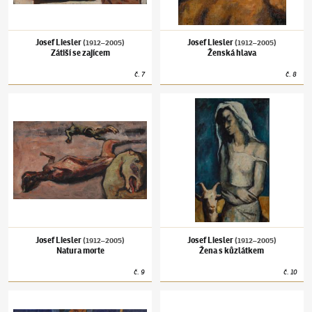
Josef Liesler
Josef Liesler
(1912–2005)
(1912–2005)
Zátiší se zajícem
Ženská hlava
č.
7
č.
8
Josef Liesler
(1912–2005)
Natura morte
Josef Liesler
(1912–2005)
Žena s kůzlátkem
Josef Liesler
Josef Liesler
(1912–2005)
(1912–2005)
Natura morte
Žena s kůzlátkem
č.
9
č.
10
Josef Liesler
(1912–2005)
Zátiší na stole a hlava dívky
Josef Liesler
(1912–2005)
Archaický prostor