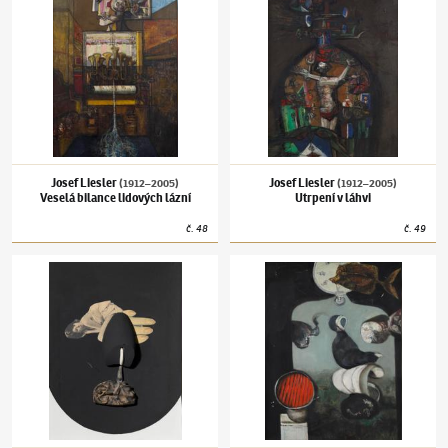
Josef Liesler
Josef Liesler
(1912–2005)
(1912–2005)
Veselá bilance lidových lázní
Utrpení v láhvi
č.
48
č.
49
Josef Liesler
(1912–2005)
Růžové nehty
Josef Liesler
(1912–2005)
Co se to děje na 