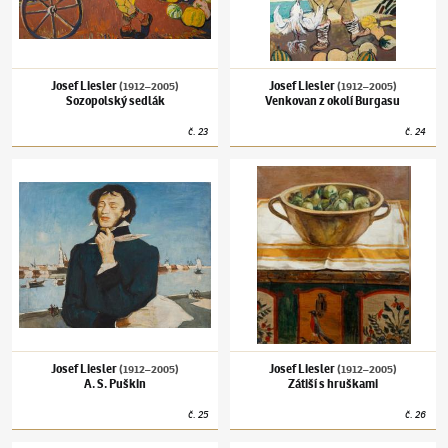
Josef Liesler
Josef Liesler
(1912–2005)
(1912–2005)
Sozopolský sedlák
Venkovan z okolí Burgasu
č.
23
č.
24
Josef Liesler
(1912–2005)
A. S. Puškin
Josef Liesler
(1912–2005)
Zátiší s hruškami
Josef Liesler
Josef Liesler
(1912–2005)
(1912–2005)
A. S. Puškin
Zátiší s hruškami
č.
25
č.
26