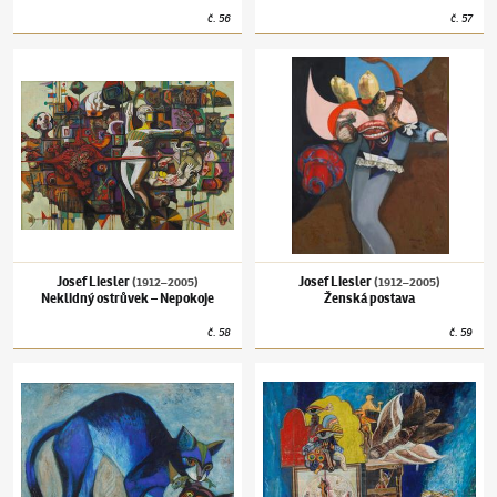
č.
56
č.
57
Josef Liesler
(1912–2005)
Neklidný ostrůvek – Nepokoje
Josef Liesler
(1912–2005)
Ženská postava
Josef Liesler
Josef Liesler
(1912–2005)
(1912–2005)
Neklidný ostrůvek – Nepokoje
Ženská postava
č.
58
č.
59
Josef Liesler
(1912–2005)
Modrá a červená kočka
Josef Liesler
(1912–2005)
Dědečkovy hodin