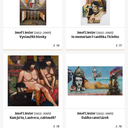
Josef Liesler
Josef Liesler
(1912–2005)
(1912–2005)
Vysloužilé blesky
In memoriam Františka Tichého
č.
76
č.
77
Josef Liesler
(1912–2005)
Kam jsi to, Lautrecu, zabloudil?
Josef Liesler
(1912–2005)
Dalího ranní láze
Josef Liesler
Josef Liesler
(1912–2005)
(1912–2005)
Kam jsi to, Lautrecu, zabloudil?
Dalího ranní lázeň
č.
78
č.
79