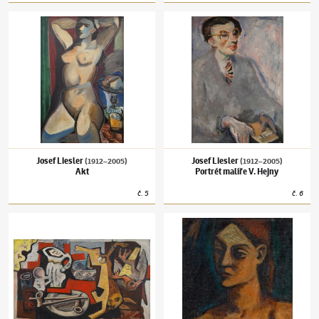
Josef Liesler
(1912–2005)
Akt
Josef Liesler
(1912–2005)
Portrét malíře V.
Josef Liesler
Josef Liesler
(1912–2005)
(1912–2005)
Akt
Portrét malíře V. Hejny
č.
5
č.
6
Josef Liesler
(1912–2005)
Zátiší se zajícem
Josef Liesler
(1912–2005)
Ženská hlava