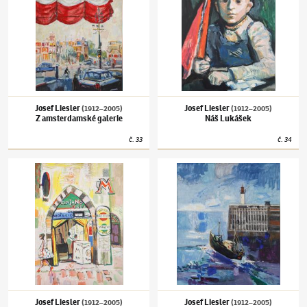
Josef Liesler
Josef Liesler
(1912–2005)
(1912–2005)
Z amsterdamské galerie
Náš Lukášek
č.
33
č.
34
Josef Liesler
(1912–2005)
Trattoria M ve Florencii
Josef Liesler
(1912–2005)
Maják v Dieppe
Josef Liesler
Josef Liesler
(1912–2005)
(1912–2005)