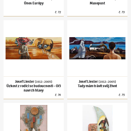
Únos Európy
Masopust
č.
72
č.
73
Josef Liesler
(1912–2005)
Úzkost z rodící se budoucnosti – Oči navrch hlavy
Josef Liesler
(1912–2005)
Tady mám trávit s
Josef Liesler
Josef Liesler
(1912–2005)
(1912–2005)
Úzkost z rodící se budoucnosti – Oči
Tady mám trávit svůj život
navrch hlavy
č.
74
č.
75
Josef Liesler
(1912–2005)
Vysloužilé blesky
Josef Liesler
(1912–2005)
In memoriam Fran