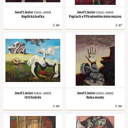
Josef Liesler
Josef Liesler
(1912–2005)
(1912–2005)
Koptická kočka
Poplach v Přírodovědeckém muzeu
č.
66
č.
67
Josef Liesler
(1912–2005)
Orlí hnízdo
Josef Liesler
(1912–2005)
Ruka osudu
Josef Liesler
Josef Liesler
(1912–2005)
(1912–2005)
Orlí hnízdo
Ruka osudu
č.
68
č.
69
Josef Liesler
(1912–2005)
Zátiší na stole
Josef Liesler
(1912–2005)
Minotaurus