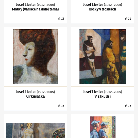
Josef Liesler
Josef Liesler
(1912–2005)
(1912–2005)
Matky (variace na dané téma)
Kočky v troskách
č.
13
č.
14
Josef Liesler
(1912–2005)
Cirkusačka
Josef Liesler
(1912–2005)
V zákulisí
Josef Liesler
Josef Liesler
(1912–2005)
(1912–2005)
Cirkusačka
V zákulisí
č.
15
č.
16
Josef Liesler
(1912–2005)
Zvěst
Josef Liesler
(1912–2005)
Kulisáci