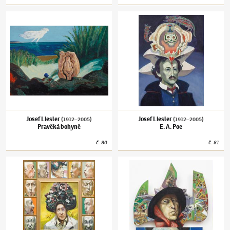
Josef Liesler
(1912–2005)
Pravěká bohyně
Josef Liesler
(1912–2005)
E. A. Poe
Josef Liesler
Josef Liesler
(1912–2005)
(1912–2005)
Pravěká bohyně
E. A. Poe
č.
80
č.
81
Josef Liesler
(1912–2005)
As you like it aneb Jak se vám líbím, když se šklebím?!
Josef Liesler
(1912–2005)
Liesler jako teta 