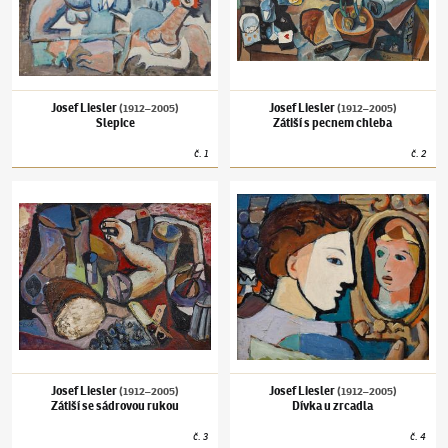
Josef Liesler
Josef Liesler
(1912–2005)
(1912–2005)
Slepice
Zátiší s pecnem chleba
č.
1
č.
2
Josef Liesler
(1912–2005)
Zátiší se sádrovou rukou
Josef Liesler
(1912–2005)
Dívka u zrcadla
Josef Liesler
Josef Liesler
(1912–2005)
(1912–2005)
Zátiší se sádrovou rukou
Dívka u zrcadla
č.
3
č.
4