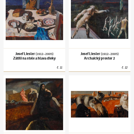
Josef Liesler
Josef Liesler
(1912–2005)
(1912–2005)
Zátiší na stole a hlava dívky
Archaický prostor 2
č.
11
č.
12
Josef Liesler
(1912–2005)
Matky (variace na dané téma)
Josef Liesler
(1912–2005)
Kočky v troskách