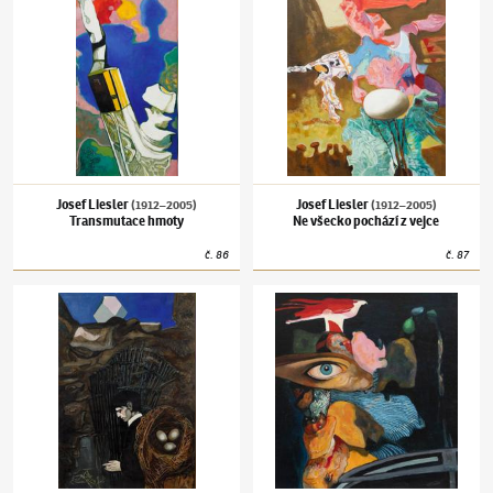
Josef Liesler
Josef Liesler
(1912–2005)
(1912–2005)
Transmutace hmoty
Ne všecko pochází z vejce
č.
86
č.
87
Josef Liesler
(1912–2005)
Černá melancholie
Josef Liesler
(1912–2005)
Někdejší orlí hní