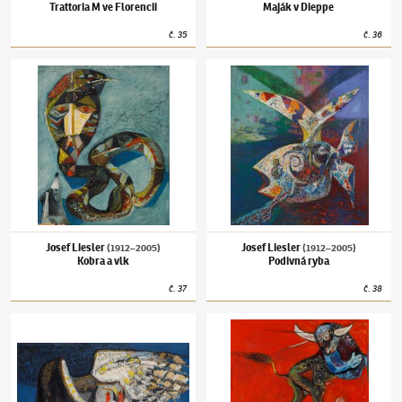
Trattoria M ve Florencii
Maják v Dieppe
č.
35
č.
36
Josef Liesler
(1912–2005)
Kobra a vlk
Josef Liesler
(1912–2005)
Podivná ryba
Josef Liesler
Josef Liesler
(1912–2005)
(1912–2005)
Kobra a vlk
Podivná ryba
č.
37
č.
38
Josef Liesler
(1912–2005)
Plačící sova
Josef Liesler
(1912–2005)
Španělské téma