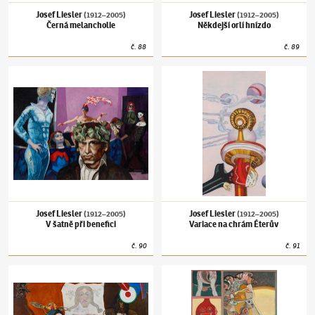
Josef Liesler
Josef Liesler
(1912–2005)
(1912–2005)
Černá melancholie
Někdejší orlí hnízdo
č.
88
č.
89
Josef Liesler
(1912–2005)
V šatně při benefici
Josef Liesler
(1912–2005)
Variace na chrám
Josef Liesler
Josef Liesler
(1912–2005)
(1912–2005)
V šatně při benefici
Variace na chrám Éterův
č.
90
č.
91
Josef Liesler
(1912–2005)
Při zbožné seanci hudebníků
Josef Liesler
(1912–2005)
Mohla by to být i 