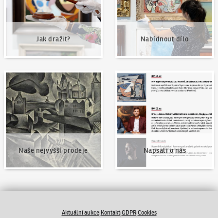
Jak dražit?
Nabídnout dílo
Naše nejvyšší prodeje
Napsali o nás
Naše nejvyšší prodeje
Napsali o nás
Aktuální aukce
Kontakt
GDPR
Cookies
|
|
|