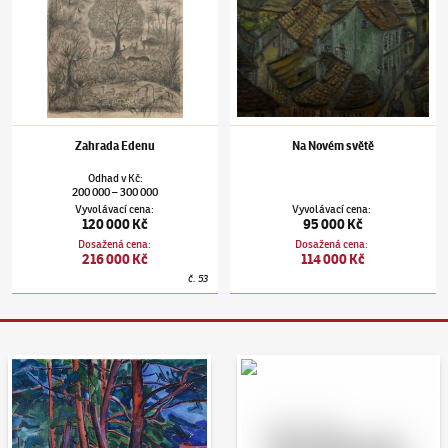
Zahrada Edenu
Na Novém světě
Odhad
v
Kč
:
200 000
300 000
–
Vyvolávací cena
:
Vyvolávací cena
:
120 000 Kč
95 000 Kč
Dosažená cena
:
Dosažená cena
:
216 000 Kč
114 000 Kč
č.
53
Aukční den 95
Dražit online - Artslimit