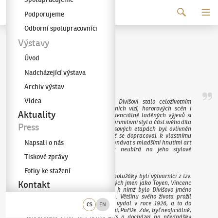
Pokračovat k obsahu
Podporujeme
Galerie KODL
Odborní spolupracovníci
Alén Diviš
Výstavy
Úvod
(1900–1956)
Nadcházející výstava
Archiv výstav
Videa
Umělecké outsiderství se Alénu Divišovi stalo celoživotním
údělem. Tento tvůrce halucinačních vizí, hororových scén i
Aktuality
procítěných náboženských a existenciálně laděných výjevů si
osobitým způsobem osvojil dětsky primitivní styl a část svého díla
Press
pojal jako graffiti. V různých časových etapách byl ovlivněn
kubismem a expresionismem, než se dopracoval k vlastnímu
Napsali o nás
výtvarnému projevu, který lze srovnávat s mladšími hnutími art
brut či informel. To však nic neubírá na jeho stylové
Tiskové zprávy
nezařaditelnosti.
Fotky ke stažení
Když jako student začínal, jeho spolužáky byli výtvarníci z tzv.
generace Děvětsilu, umělci zvučných jmen jako Toyen, Vincenc
Kontakt
Makovský nebo Ladislav Sutnar, k nimž bylo Divišovo jméno
přiřazeno až v posledních letech. Většinu svého života prožil
v zahraničí; poprvé se do ciziny vydal v roce 1926, a to do
CS
EN
tehdejšího centra moderního umění, Paříže. Zde, byť neoficiálně,
navštěvoval École des Beaux-Arts a docházel na přednášky