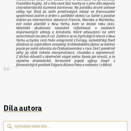
Františka Kupky. Již v této rané fázi tvorby se v jeho díle objevila
charakteristická tlumená barevnost. Na počátku druhé světové
války byl Diviš za ostře protičeských nálad ve francouzské
společnosti zatčen a držen v pařížské věznici La Santé a posléze
vláčen po internačních táborech Francie, Maroka a Martiniku,
než našel útočiště v New Yorku, kam se dostal roku 1941.
Vězeňské zkušenosti následně reflektoval v malbách
inspirovaných vzkazy a kresbami, které odsouzenci na smrt
zanechávali na zdech cel. Zatímco se ve čtyřicátých letech v New
Yorku uchytila celá řada emigrantů z Evropy, samotářský Diviš
zůstával se svým dílem neznámý. Krátkodobého zájmu se dočkal
pouze po svém návratu do Československa v roce 1947, poměrně
záhy jej však čekala marginalizace, chudoba a zapomenutí.
Z těchto důvodů v závěrečné etapě svého života jen kreslil, a to
zejména dramatické, šerosvitně pojaté výjevy (např. z
fantastických povídek Edgara Allana Poea a nakonec i z Bible).
Díla autora