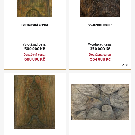
Barbarská socha
Svatební košile
Vyvolávací cena
:
Vyvolávací cena
:
500 000 Kč
350 000 Kč
Dosažená cena
:
Dosažená cena
:
660 000 Kč
564 000 Kč
č.
33
Alén Diviš
(1900–1956)
Barbarská socha
Alén Diviš
(1900–1956)
Noční můry