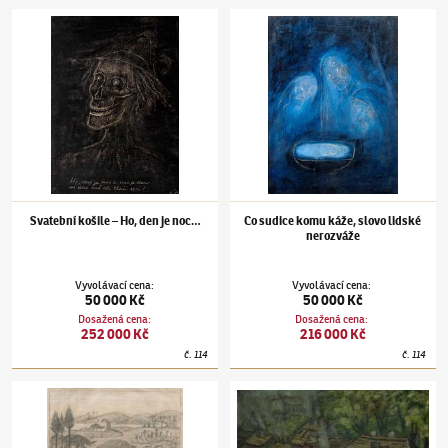
Alén Diviš
(1900–1956)
Svatební košile – Ho, den je noc…
Alén Diviš
(1900–1956)
Co sudice komu káže
Svatební košile – Ho, den je noc…
Co sudice komu káže, slovo lidské
nerozváže
Vyvolávací cena
:
Vyvolávací cena
:
50 000 Kč
50 000 Kč
Dosažená cena
:
Dosažená cena
:
252 000 Kč
216 000 Kč
č.
114
č.
114
Alén Diviš
(1900–1956)
Zahrada Edenu
Alén Diviš
(1900–1956)
Na Novém světě