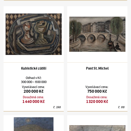
Alén Diviš
(1900–1956)
Kubistické zátiší
Alén Diviš
(1900–1956)
Pont St. Michel
Kubistické zátiší
Pont St. Michel
Odhad
v
Kč
:
300 000
600 000
–
Vyvolávací cena
:
Vyvolávací cena
:
200 000 Kč
750 000 Kč
Dosažená cena
:
Dosažená cena
:
1 440 000 Kč
1 320 000 Kč
č.
198
č.
66
Alén Diviš
(1900–1956)
Svatební košile
Alén Diviš
(1900–1956)
Noční můry