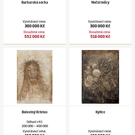
Barbarská socha
Noční můry
Vyvolávací cena
:
Vyvolávací cena
:
300 000 Kč
300 000 Kč
Dosažená cena
:
Dosažená cena
:
552 000 Kč
516 000 Kč
Alén Diviš
(1900–1956)
Bolestný Kristus
Alén Diviš
(1900–1956)
Kytice
Bolestný Kristus
Kytice
Odhad
v
Kč
:
200 000
400 000
–
Vyvolávací cena
:
Vyvolávací cena
: