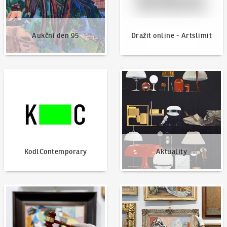
Aukční den 95
Dražit online - Artslimit
KodlContemporary
Aktuality
KodlContemporary
Aktuality
Jak dražit?
Nabídnout dílo