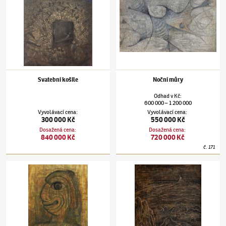
Svatební košile
Noční můry
Odhad
v
Kč
:
600 000
1 200 000
–
Vyvolávací cena
:
Vyvolávací cena
:
300 000 Kč
550 000 Kč
Dosažená cena
:
Dosažená cena
:
840 000 Kč
720 000 Kč
č.
171
Alén Diviš
(1900–1956)
Barbarská socha
Alén Diviš
(1900–1956)
Svatební košile