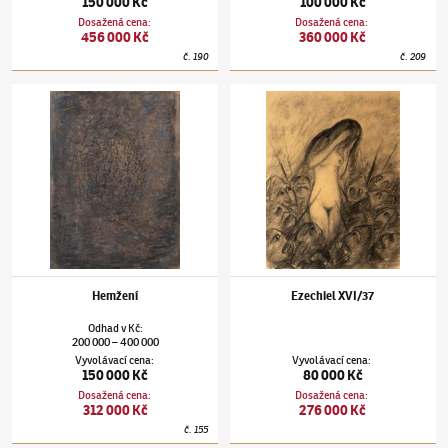
150 000 Kč
100 000 Kč
Dosažená cena
:
Dosažená cena
:
456 000 Kč
360 000 Kč
č.
190
č.
209
Alén Diviš
(1900–1956)
Hemžení
Alén Diviš
(1900–1956)
Ezechiel XVI/37
Hemžení
Ezechiel XVI/37
Odhad
v
Kč
:
200 000
400 000
–
Vyvolávací cena
:
Vyvolávací cena
:
150 000 Kč
80 000 Kč
Dosažená cena
:
Dosažená cena
:
312 000 Kč
276 000 Kč
č.
155