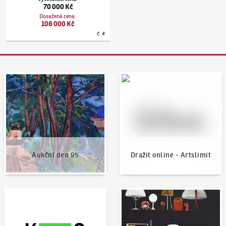
70 000 Kč
Dosažená cena
:
108 000 Kč
č.
4
Aukční den 95
Dražit online - Artslimit
Aukční den 95
Dražit online - Artslimit
KodlContemporary
Aktuality