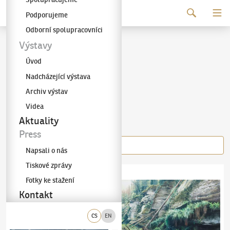
Pokračovat k obsahu
Podporujeme
Galerie KODL
Odborní spolupracovníci
Adam Kašpar
Výstavy
Úvod
(✱ 1993)
Nadcházející výstava
Archiv výstav
Videa
Díla autora
Aktuality
Press
Napsali o nás
Tiskové zprávy
Adam Kašpar
(✱ 1993)
Večer na Aiarnole
Adam Kašpar
(✱ 1993)
Kamenice
Fotky ke stažení
Kontakt
CS
EN