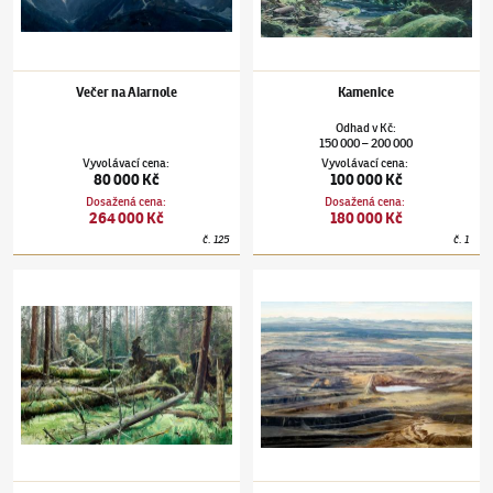
Večer na Aiarnole
Kamenice
Odhad
v
Kč
:
150 000
200 000
–
Vyvolávací cena
:
Vyvolávací cena
:
80 000 Kč
100 000 Kč
Dosažená cena
:
Dosažená cena
:
264 000 Kč
180 000 Kč
č.
125
č.
1
Adam Kašpar
(✱ 1993)
Velká Niva
Adam Kašpar
(✱ 1993)
Severočeská pánev