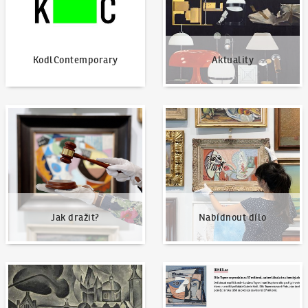
KodlContemporary
Aktuality
Jak dražit?
Nabídnout dílo
Jak dražit?
Nabídnout dílo
Naše nejvyšší prodeje
Napsali o nás