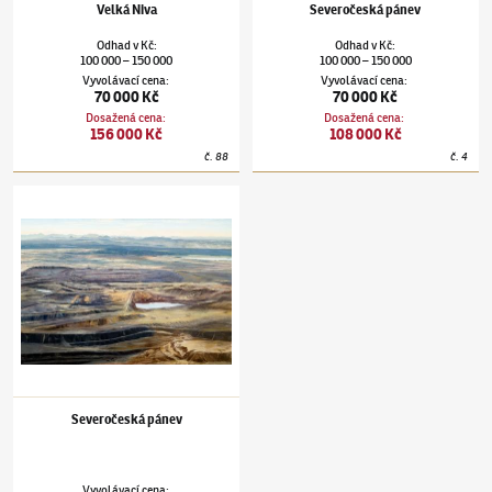
Velká Niva
Severočeská pánev
Odhad
v
Kč
:
Odhad
v
Kč
:
100 000
150 000
100 000
150 000
–
–
Vyvolávací cena
:
Vyvolávací cena
:
70 000 Kč
70 000 Kč
Dosažená cena
:
Dosažená cena
:
156 000 Kč
108 000 Kč
č.
88
č.
4
Adam Kašpar
(✱ 1993)
Severočeská pánev
Severočeská pánev
Vyvolávací cena
: