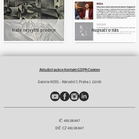
Naše nejvyšší prodeje
Napsali o nás
Aktuální aukce
Kontakt
GDPR
Cookies
|
|
|
Galerie KODL - Národní 7, Praha 1 110 00
YouTube
Facebook
Instagram
LinkedIn
IČ: 481 08 847
DIČ: CZ 481 08 847