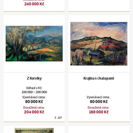
240 000 Kč
Otakar Nejedlý
(1883–1957)
Z Korsiky
Otakar Nejedlý
(1883–1957)
Krajina s chal
Z Korsiky
Krajina s chalupami
Odhad
v
Kč
:
100 000
200 000
–
Vyvolávací cena
:
Vyvolávací cena
:
80 000 Kč
80 000 Kč
Dosažená cena
:
Dosažená cena
:
204 000 Kč
168 000 Kč
č.
137
Otakar Nejedlý
(1883–1957)
Zátiší s globusem
Otakar Nejedlý
(1883–1957)
Letní odpoled