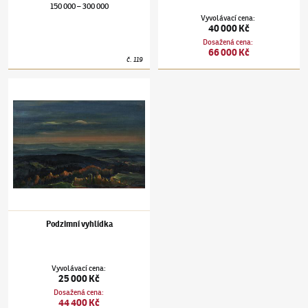
150 000
300 000
–
Vyvolávací cena
:
40 000 Kč
Dosažená cena
:
66 000 Kč
č.
119
Otakar Nejedlý
(1883–1957)
Podzimní vyhlídka
Podzimní vyhlídka
Vyvolávací cena
:
25 000 Kč
Dosažená cena
:
44 400 Kč