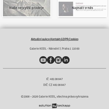
Naše nejvyšší prodeje
Napsali o nás
Aktuální aukce
Kontakt
GDPR
Cookies
|
|
|
Galerie KODL - Národní 7, Praha 1 110 00
YouTube
Facebook
Instagram
LinkedIn
IČ: 481 08 847
DIČ: CZ 481 08 847
©2006 –
2026
Galerie KODL, všechna práva vyhrazena