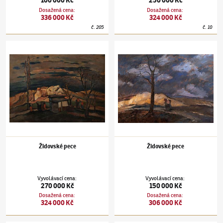
Dosažená cena
:
Dosažená cena
:
336 000 Kč
324 000 Kč
č.
205
č.
10
Otakar Nejedlý
(1883–1957)
Židovské pece
Otakar Nejedlý
(1883–1957)
Židovské pece
Židovské pece
Židovské pece
Vyvolávací cena
:
Vyvolávací cena
:
270 000 Kč
150 000 Kč
Dosažená cena
:
Dosažená cena
:
324 000 Kč
306 000 Kč