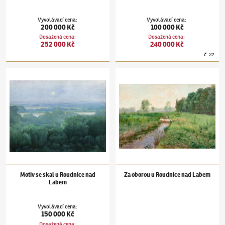
Vyvolávací cena
:
Vyvolávací cena
:
200 000 Kč
100 000 Kč
Dosažená cena
:
Dosažená cena
:
252 000 Kč
240 000 Kč
č.
22
Otakar Nejedlý
(1883–1957)
Motiv se skal u Roudnice nad Labem
Otakar Nejedlý
(1883–1957)
Za oborou u R
Motiv se skal u Roudnice nad
Za oborou u Roudnice nad Labem
Labem
Vyvolávací cena
:
150 000 Kč
Dosažená cena
: