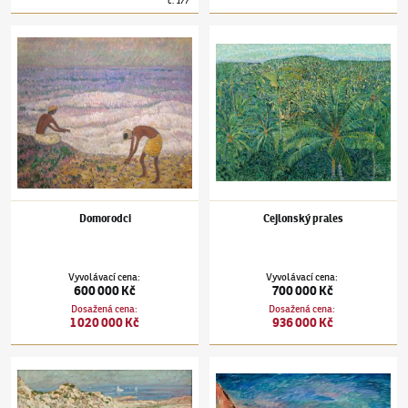
č.
177
Otakar Nejedlý
(1883–1957)
Domorodci
Otakar Nejedlý
(1883–1957)
Cejlonský pral
Domorodci
Cejlonský prales
Vyvolávací cena
:
Vyvolávací cena
:
600 000 Kč
700 000 Kč
Dosažená cena
:
Dosažená cena
:
1 020 000 Kč
936 000 Kč
Otakar Nejedlý
(1883–1957)
Sicílie
Otakar Nejedlý
(1883–1957)
Podhorská ves