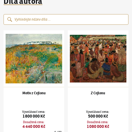
Díla autora
Otakar Nejedlý
(1883–1957)
Motiv z Cejlonu
Otakar Nejedlý
(1883–1957)
Z Cejlonu
Motiv z Cejlonu
Z Cejlonu
Vyvolávací cena
:
Vyvolávací cena
:
1 800 000 Kč
500 000 Kč
Dosažená cena
:
Dosažená cena
:
4 440 000 Kč
1 080 000 Kč