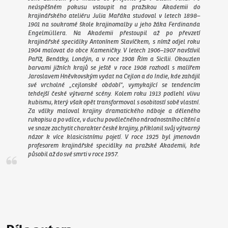
neúspěšném pokusu vstoupit na pražskou Akademii do
krajinářského ateliéru Julia Mařáka studoval v letech 1898–
1901 na soukromé škole krajinomalby u jeho žáka Ferdinanda
Engelmüllera. Na Akademii přestoupil až po převzetí
krajinářské speciálky Antonínem Slavíčkem, s nímž odjel roku
1904 malovat do obce Kameničky. V letech 1906–1907 navštívil
Paříž, Benátky, Londýn, a v roce 1908 Řím a Sicílii. Okouzlen
barvami jižních krajů se ještě v roce 1908 rozhodl s malířem
Jaroslavem Hněvkovským vydat na Cejlon a do Indie, kde zahájil
své vrcholné „cejlonské období“, vymykající se tendencím
tehdejší české výtvarné scény. Kolem roku 1913 podlehl vlivu
kubismu, který však opět transformoval s osobitostí sobě vlastní.
Za války maloval krajiny dramatického náboje a děleného
rukopisu a po válce, v duchu poválečného národnostního cítění a
ve snaze zachytit charakter české krajiny, přiklonil svůj výtvarný
názor k více klasicistnímu pojetí. V roce 1925 byl jmenován
profesorem krajinářské speciálky na pražské Akademii, kde
působil až do své smrti v roce 1957.