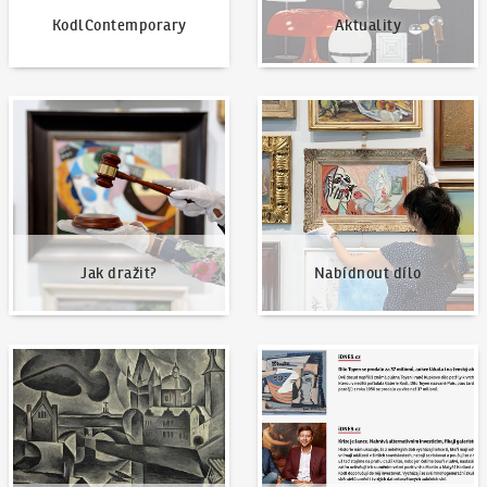
KodlContemporary
Aktuality
Jak dražit?
Nabídnout dílo
Jak dražit?
Nabídnout dílo
Naše nejvyšší prodeje
Napsali o nás