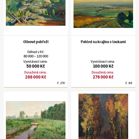
Olivové pobřeží
Pohled na krajinu s loukami
Odhad
v
Kč
:
80 000
120 000
–
Vyvolávací cena
:
Vyvolávací cena
:
50 000 Kč
100 000 Kč
Dosažená cena
:
Dosažená cena
:
288 000 Kč
276 000 Kč
č.
170
č.
89
Otakar Nejedlý
(1883–1957)
Za oborou u Roudnice nad Labem
Otakar Nejedlý
(1883–1957)
Podzimní topol