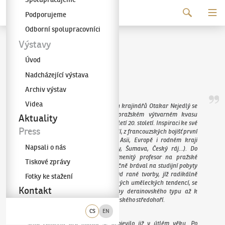
Pokračovat k obsahu
Podporujeme
Galerie KODL
Odborní spolupracovníci
Otakar Nejedlý
Výstavy
Úvod
(1883–1957)
Nadcházející výstava
Archiv výstav
Videa
Jeden z nejvýznamnějších českých krajinářů Otakar Nejedlý se
významnou měrou podílel na pražském výtvarném kvasu
Aktuality
přelomu prvního a druhého desetiletí 20. století. Inspiraci ke své
Press
tvorbě čerpal ze vzpomínek z mládí, z francouzských bojišť první
světové války a z cest po jižní Asii, Evropě i rodném kraji
Napsali o nás
(Podřipsko, Mělnicko, jižní Čechy, Šumava, Český ráj…). Do
paměti se zapsal též jako znamenitý profesor na pražské
Tiskové zprávy
Akademii, který své žáky každoročně brával na studijní pobyty
do Francie, Itálie či Dalmácie. Od rané tvorby, jíž radikálně
Fotky ke stažení
vybočoval z hlavního proudu českých uměleckých tendencí, se
Kontakt
vydal přes brilantní krajinomalby derainovského typu až k
monumentalizujícím apoteózám Českého středohoří.
CS
EN
Jeho zanícení pro malbu se projevilo již v útlém věku. Po