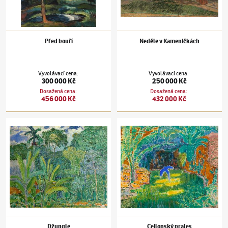
Před bouří
Neděle v Kameničkách
Vyvolávací cena
:
Vyvolávací cena
:
300 000 Kč
250 000 Kč
Dosažená cena
:
Dosažená cena
:
456 000 Kč
432 000 Kč
Otakar Nejedlý
(1883–1957)
Džungle
Otakar Nejedlý
(1883–1957)
Cejlonský pral
Džungle
Cejlonský prales