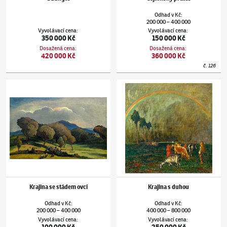
Odhad
v
Kč
:
200 000
400 000
–
Vyvolávací cena
:
Vyvolávací cena
:
350 000 Kč
150 000 Kč
Dosažená cena
:
Dosažená cena
:
420 000 Kč
360 000 Kč
č.
126
Otakar Nejedlý
(1883–1957)
Krajina se stádem ovcí
Otakar Nejedlý
(1883–1957)
Krajina s duho
Krajina se stádem ovcí
Krajina s duhou
Odhad
v
Kč
:
Odhad
v
Kč
:
200 000
400 000
400 000
800 000
–
–
Vyvolávací cena
:
Vyvolávací cena
:
100 000 Kč
250 000 Kč