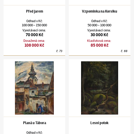
Před jarem
Vzpomínka na Korsiku
Odhad
v
Kč
:
Odhad
v
Kč
:
100 000
150 000
50 000
100 000
–
–
Vyvolávací cena
:
Vyvolávací cena
:
70 000 Kč
30 000 Kč
Dosažená cena
:
Kladívková cena
:
108 000 Kč
85 000 Kč
č.
73
č.
68
Otakar Nejedlý
(1883–1957)
Planá u Tábora
Otakar Nejedlý
(1883–1957)
Lesní potok
Planá u Tábora
Lesní potok
Odhad
v
Kč
: