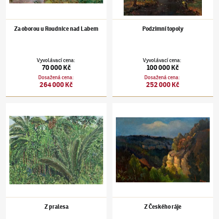
Za oborou u Roudnice nad Labem
Podzimní topoly
Vyvolávací cena
:
Vyvolávací cena
:
70 000 Kč
100 000 Kč
Dosažená cena
:
Dosažená cena
:
264 000 Kč
252 000 Kč
Otakar Nejedlý
(1883–1957)
Z pralesa
Otakar Nejedlý
(1883–1957)
Z Českého ráje
Z pralesa
Z Českého ráje