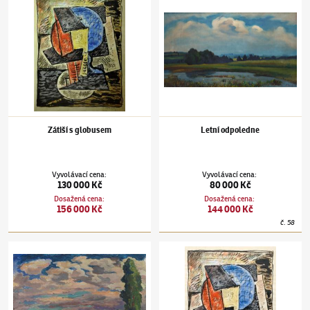
Zátiší s globusem
Letní odpoledne
Vyvolávací cena
:
Vyvolávací cena
:
130 000 Kč
80 000 Kč
Dosažená cena
:
Dosažená cena
:
156 000 Kč
144 000 Kč
č.
58
Otakar Nejedlý
(1883–1957)
Před bouří
Otakar Nejedlý
(1883–1957)
Zátiší s glóbus